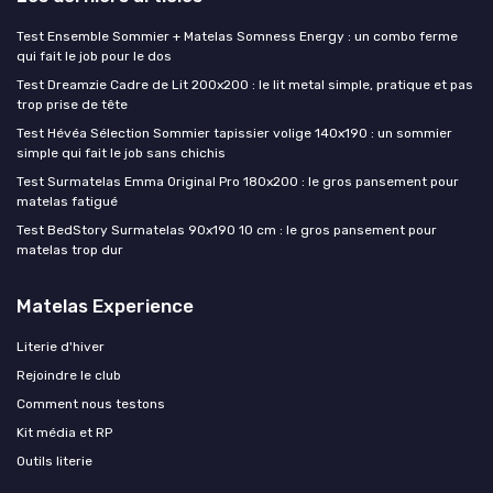
Test Ensemble Sommier + Matelas Somness Energy : un combo ferme
qui fait le job pour le dos
Test Dreamzie Cadre de Lit 200x200 : le lit metal simple, pratique et pas
trop prise de tête
Test Hévéa Sélection Sommier tapissier volige 140x190 : un sommier
simple qui fait le job sans chichis
Test Surmatelas Emma Original Pro 180x200 : le gros pansement pour
matelas fatigué
Test BedStory Surmatelas 90x190 10 cm : le gros pansement pour
matelas trop dur
Matelas Experience
Literie d'hiver
Rejoindre le club
Comment nous testons
Kit média et RP
Outils literie