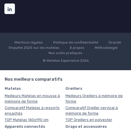
Mentions légales
Politique de confidentialité
Grande
Enquête 2025 sur les matelas
À propos
Méthodologie
Nos outils pratiques
© Matelas Experience 2026
Nos meilleurs comparatifs
Matelas
Oreillers
Meilleurs Matelas en mousse à
Meilleurs Oreillers à mémoire de
mémoire de forme
forme
Comparatif Matelas à ressorts
Comparatif Oreiller cervical à
ensachés
mémoire de forme
TOP Matelas 140x190 cm
TOP Oreillers en polyester
Appareils connectés
Draps et accessoires