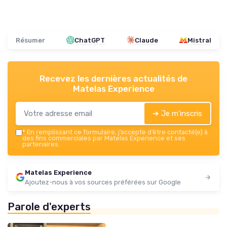
Résumer
ChatGPT
Claude
Mistral
Recevez les dernières actualités de
Matelas Experience
➔ Je m'inscris
*
En remplissant ce formulaire, j’accepte d’être contacté(e) à
des fins commerciales par Matelas Experience et ses
partenaires.
Matelas Experience
Ajoutez-nous à vos sources préférées sur Google
Parole d'experts