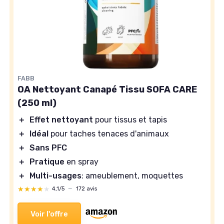
FABB
OA Nettoyant Canapé Tissu SOFA CARE
(250 ml)
＋
Effet nettoyant
pour tissus et tapis
＋
Idéal
pour taches tenaces d'animaux
＋
Sans PFC
＋
Pratique
en spray
＋
Multi-usages
: ameublement, moquettes
★★★★★
★★★★★
4,1/5
—
172 avis
Voir l'offre