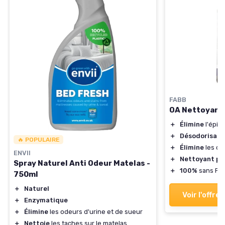
FABB
OA Nettoyant 
＋
Élimine
l'épid
＋
Désodorisant
🔥 POPULAIRE
＋
Élimine
les od
ENVII
＋
Nettoyant pu
Spray Naturel Anti Odeur Matelas -
＋
100%
sans PF
750ml
＋
Naturel
Voir l'offre
＋
Enzymatique
＋
Élimine
les odeurs d'urine et de sueur
＋
Nettoie
les taches sur le matelas