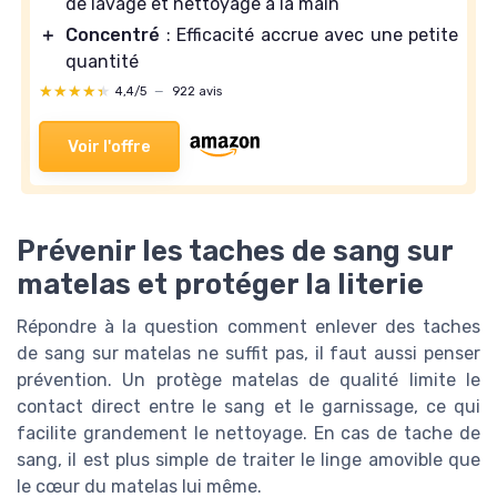
de lavage et nettoyage à la main
＋
Concentré
: Efficacité accrue avec une petite
quantité
★★★★★
★★★★★
4,4/5
—
922 avis
Voir l'offre
Prévenir les taches de sang sur
matelas et protéger la literie
Répondre à la question comment enlever des taches
de sang sur matelas ne suffit pas, il faut aussi penser
prévention. Un protège matelas de qualité limite le
contact direct entre le sang et le garnissage, ce qui
facilite grandement le nettoyage. En cas de tache de
sang, il est plus simple de traiter le linge amovible que
le cœur du matelas lui même.