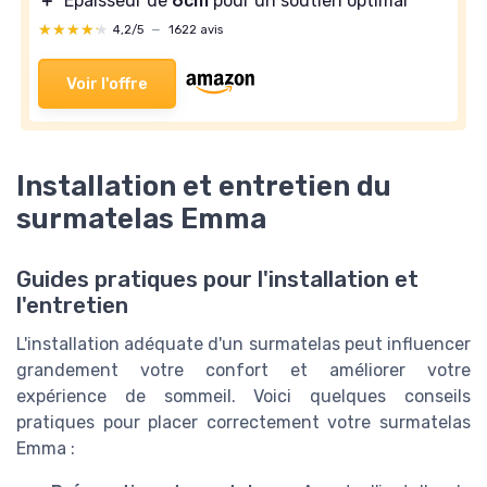
＋
Épaisseur de
6cm
pour un soutien optimal
★★★★★
★★★★★
4,2/5
—
1622 avis
Voir l'offre
Installation et entretien du
surmatelas Emma
Guides pratiques pour l'installation et
l'entretien
L'installation adéquate d'un surmatelas peut influencer
grandement votre confort et améliorer votre
expérience de sommeil. Voici quelques conseils
pratiques pour placer correctement votre surmatelas
Emma :