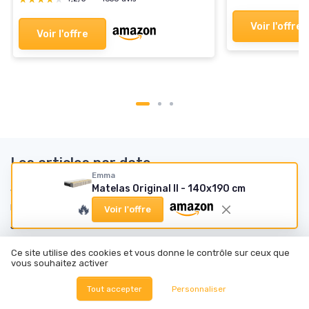
Voir l'offre
Voir l'offre
Les articles par date
Emma
Matelas Original II - 140x190 cm
Janvier 2024
Février 2024
🔥
Mars 2024
Mai 2024
Voir l'offre
Juin 2024
Juillet 2024
Août 2024
Septembre 2024
Ce site utilise des cookies et vous donne le contrôle sur ceux que
vous souhaitez activer
Octobre 2024
Novembre 2024
Décembre 2024
Janvier 2025
Tout accepter
Personnaliser
Février 2025
Mars 2025