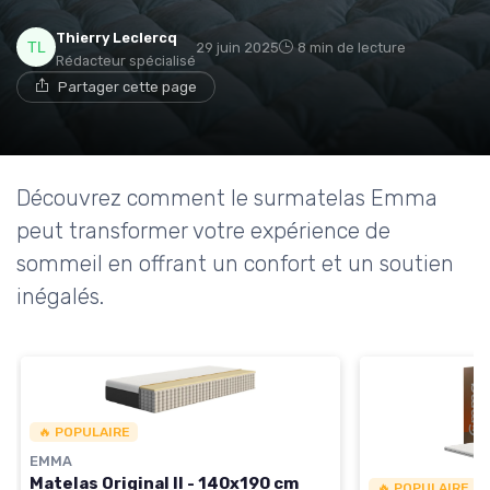
Thierry Leclercq
29 juin 2025
8 min de lecture
Rédacteur spécialisé
→ Je rejoins le club
Partager cette page
* En rejoignant le club, j'accepte de recevoir les emails
de Matelas Experience et les offres de ses partenaires.
Découvrez comment le surmatelas Emma
Non merci, peut-être plus tard
peut transformer votre expérience de
sommeil en offrant un confort et un soutien
inégalés.
🔥 POPULAIRE
EMMA
Matelas Original II - 140x190 cm
🔥 POPULAIRE