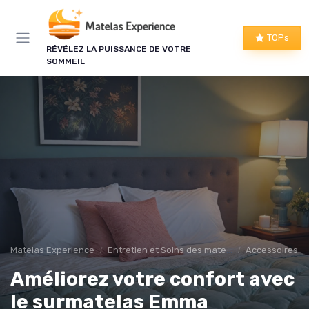
Panneau de gestion des cookies
×
TOPs
LE CLUB MATELAS EXPERIENCE
RÉVÉLEZ LA PUISSANCE DE VOTRE
SOMMEIL
Mieux dormir, ça commence
ici !
Une à deux fois par semaine, les bons plans literie
que nous avons vérifiés, nos tests en avant-
première et les conseils qui ne tiennent pas dans
un comparatif.
Bons plans vérifiés
Tests en avant-première
Matelas Experience
Entretien et Soins des matelas
Accessoires 
Conseils pratiques
Nouveautés filtrées
Améliorez votre confort avec
le surmatelas Emma