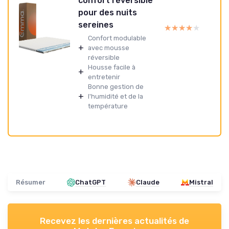
confort réversible
pour des nuits
sereines
★★★★★
★★★★★
Confort modulable
+
avec mousse
réversible
Housse facile à
+
entretenir
Bonne gestion de
+
l'humidité et de la
température
Résumer
ChatGPT
Claude
Mistral
Recevez les dernières actualités de