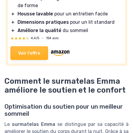
de forme
＋
Housse lavable
pour un entretien facile
＋
Dimensions pratiques
pour un lit standard
＋
Améliore la qualité
du sommeil
★★★★★
★★★★★
4,4/5
—
154 avis
Voir l'offre
Comment le surmatelas Emma
améliore le soutien et le confort
Optimisation du soutien pour un meilleur
sommeil
Le
surmatelas Emma
se distingue par sa capacité à
améliorer le soutien du corps durant la nuit. Grâce à sa