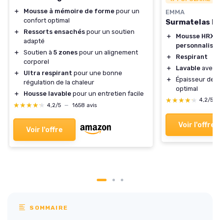
＋
Mousse à mémoire de forme
pour un
EMMA
confort optimal
Surmatelas P
＋
Ressorts ensachés
pour un soutien
＋
Mousse HRX
r
adapté
personnalisé
＋
Soutien à
5 zones
pour un alignement
＋
Respirant
corporel
＋
Lavable
avec 
＋
Ultra respirant
pour une bonne
＋
Épaisseur de
régulation de la chaleur
optimal
＋
Housse lavable
pour un entretien facile
★★★★★
★★★★★
4,2/5
★★★★★
★★★★★
4,2/5
—
1658 avis
Voir l'offre
Voir l'offre
SOMMAIRE