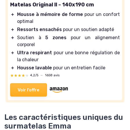
Matelas Original II - 140x190 cm
＋
Mousse à mémoire de forme
pour un confort
optimal
＋
Ressorts ensachés
pour un soutien adapté
＋
Soutien à
5 zones
pour un alignement
corporel
＋
Ultra respirant
pour une bonne régulation de
la chaleur
＋
Housse lavable
pour un entretien facile
★★★★★
★★★★★
4,2/5
—
1658 avis
Voir l'offre
Les caractéristiques uniques du
surmatelas Emma