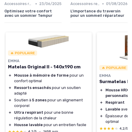
•
•
Accessoires recommandés
23/06/2025
Accessoires recommandés
01/08/2026
Optimisez votre confort
L'importance du traversin
avec un sommier Tempur
pour un sommeil réparateur
🔥 POPULAIRE
EMMA
Matelas Original II - 140x190 cm
🔥 POPULAIRE
＋
Mousse à mémoire de forme
pour un
EMMA
confort optimal
Surmatelas P
＋
Ressorts ensachés
pour un soutien
＋
Mousse HRX
r
adapté
personnalisé
＋
Soutien à
5 zones
pour un alignement
＋
Respirant
corporel
＋
Lavable
avec 
＋
Ultra respirant
pour une bonne
＋
Épaisseur de
régulation de la chaleur
optimal
＋
Housse lavable
pour un entretien facile
★★★★★
★★★★★
4,2/5
★★★★★
★★★★★
4,2/5
—
1658 avis