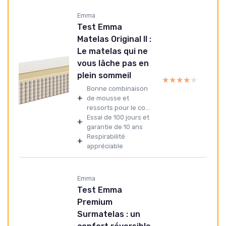
Emma
Test Emma
Matelas Original II :
Le matelas qui ne
vous lâche pas en
plein sommeil
★★★★★
★★★★★
Bonne combinaison
+
de mousse et
ressorts pour le co...
Essai de 100 jours et
+
garantie de 10 ans
Respirabilité
+
appréciable
Emma
Test Emma
Premium
Surmatelas : un