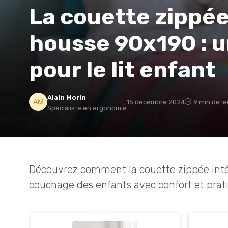
La couette zippée
housse 90x190 : u
pour le lit enfant
Alain Morin
15 décembre 2024
9 min de l
Spécialiste en ergonomie
Découvrez comment la couette zippée inté
couchage des enfants avec confort et prati