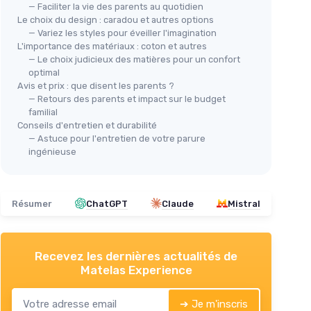
— Faciliter la vie des parents au quotidien
Le choix du design : caradou et autres options
— Variez les styles pour éveiller l'imagination
L'importance des matériaux : coton et autres
— Le choix judicieux des matières pour un confort
optimal
Avis et prix : que disent les parents ?
🔥 POPULAIRE
Dra
— Retours des parents et impact sur le budget
Dex
AMAZON BASICS
familial
s
Doudou Réversible en Microfibre
Conseils d'entretien et durabilité
＋
— Astuce pour l'entretien de votre parure
220x240 cm
＋
ingénieuse
＋
Réversible
pour deux couleurs
ersonnes
＋
＋
Douceur
de la microfibre
＋
T
＋
Grande taille
de 220 x 240 cm
Résumer
ChatGPT
Claude
Mistral
＋
Design moderne
en gris et noir
＋
★★★★★
★★★★★
4,3/5
—
9538 avis
★★
★★
Recevez les dernières actualités de
Voir l'offre
Matelas Experience
➔ Je m'inscris