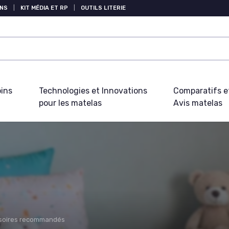
NS
|
KIT MÉDIA ET RP
|
OUTILS LITERIE
oins
Technologies et Innovations
Comparatifs e
pour les matelas
Avis matelas
soires recommandés