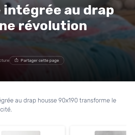
 intégrée au drap
ne révolution
ecture
Partager cette page
grée au drap housse 90x190 transforme le
cité.