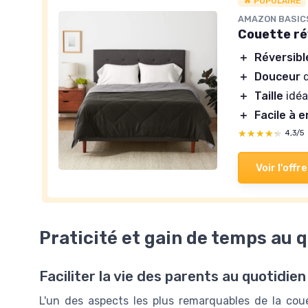
🔥 POPULAIRE
AMAZON BASIC
Couette ré
＋
Réversibl
＋
Douceur
d
＋
Taille
idéa
＋
Facile à 
★★★★★
★★★★★
4,3/5
Voir l'offre
Praticité et gain de temps au 
Faciliter la vie des parents au quotidien
L'un des aspects les plus remarquables de la co