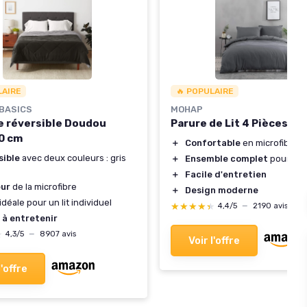
LAIRE
🔥 POPULAIRE
BASICS
MOHAP
 réversible Doudou
Parure de Lit 4 Pièces Gri
0 cm
＋
Confortable
en microfibre
sible
avec deux couleurs : gris
＋
Ensemble complet
pour 2 p
＋
Facile d'entretien
ur
de la microfibre
＋
Design moderne
idéale pour un lit individuel
★★★★★
★★★★★
4,4/5
—
2190 avis
 à entretenir
★
★
4,3/5
—
8907 avis
Voir l'offre
l'offre