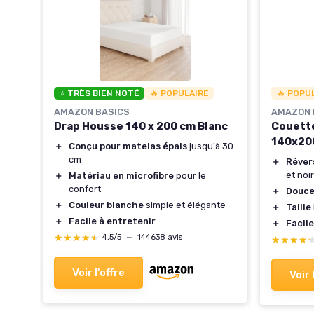
⭐ TRÈS BIEN NOTÉ
🔥 POPULAIRE
🔥 POPU
eam
AMAZON BASICS
AMAZON 
s
Drap Housse 140 x 200 cm Blanc
Couette
140x20
＋
Conçu pour matelas épais
jusqu'à 30
cm
＋
Réver
tage
et noir
＋
Matériau en microfibre
pour le
confort
＋
Douce
＋
Couleur blanche
simple et élégante
＋
Taille
＋
Facile à entretenir
＋
Facile
★★★★★
★★★★★
4,5/5
—
144638 avis
★★★★
★★★★
Voir l'offre
Voir 