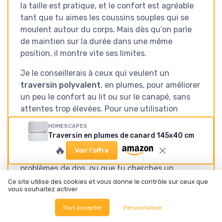
la taille est pratique, et le confort est agréable
tant que tu aimes les coussins souples qui se
moulent autour du corps. Mais dès qu’on parle
de maintien sur la durée dans une même
position, il montre vite ses limites.
Je le conseillerais à ceux qui veulent un
traversin polyvalent
, en plumes, pour améliorer
un peu le confort au lit ou sur le canapé, sans
attentes trop élevées. Pour une utilisation
légère comme coussin de corps occasionnel,
HOMESCAPES
pour se caler le soir, ou comme gros traversin
Traversin en plumes de canard 145x40 cm
supplémentaire, ça fait le job. En revanche, si tu
🔥
Voir l'offre
es en fin de grossesse, que tu as de vrais
problèmes de dos, ou que tu cherches un
coussin de corps bien ferme et durablement
Ce site utilise des cookies et vous donne le contrôle sur ceux que
vous souhaitez activer
gonflé, mieux vaut regarder d’autres modèles,
quitte à passer sur du synthétique ou à monter
Tout accepter
Personnaliser
en gamme.