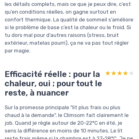
les détails complets, mais ce que je peux dire, c’est
qu’en conditions réelles, on gagne surtout en
confort thermique. La qualité de sommeil s’améliore
si le problème de base c’est la chaleur ou le froid. Si
tu dors mal pour d’autres raisons (stress, bruit
extérieur, matelas pourri), ça ne va pas tout régler
par magie.
Efficacité réelle : pour la
★★★★★
★★★★★
chaleur, oui ; pour tout le
reste, à nuancer
Sur la promesse principale "lit plus frais ou plus
chaud à la demande", le Climsom fait clairement le
job. Quand je règle autour de 20-22°C en été, je
sens la différence en moins de 10 minutes. Le lit
reste frais même si la chambre est à 27-28°C. Je ne