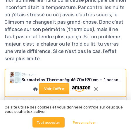
mon sommeil les nuits où la cause principale de mon
inconfort était la température. Par contre, les nuits
où j’étais stressé ou où j’avais d’autres soucis, le
Climsom ne changeait pas grand-chose. Donc c’est
efficace sur son périmètre (thermique), mais il ne
faut pas en attendre plus que ça. Si ton problème
majeur, c’est la chaleur ou le froid du lit, tu verras
une vraie différence. Si ce n’est pas le cas, l’effet
sera plus limité.
Climsom
Surmatelas Thermorégulé 70x190 cm — 1 personne
🔥
POINTS FORTS
Voir l'offre
Refroidit et réchauffe réellement le lit de
Ce site utilise des cookies et vous donne le contrôle sur ceux que
façon efficace, avec une température assez
vous souhaitez activer
stable
Tout accepter
Personnaliser
Surmatelas fin et globalement confortable,