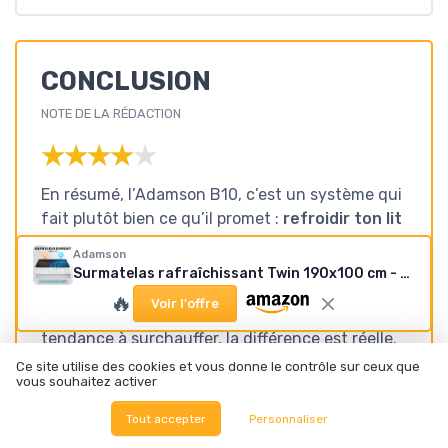
CONCLUSION
NOTE DE LA RÉDACTION
★★★★★
★★★★★
En résumé, l’Adamson B10, c’est un système qui
fait plutôt bien ce qu’il promet :
refroidir ton lit
de quelques degrés et limiter les sueurs
Adamson
nocturnes, sans se transformer en usine à gaz.
Surmatelas rafraîchissant Twin 190x100 cm - 100% coton
Ce n’est pas une clim, ça ne va pas transformer
🔥
Voir l'offre
ta chambre en frigo, mais pour un dormeur qui a
tendance à surchauffer, la différence est réelle.
On sent clairement le lit plus frais, on s’endort
Ce site utilise des cookies et vous donne le contrôle sur ceux que
vous souhaitez activer
plus vite, et on se réveille moins trempé, surtout
pendant les premières heures de la nuit.
Tout accepter
Personnaliser