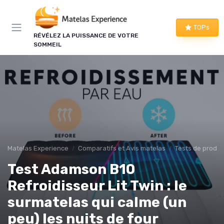
Panneau de gestion des cookies
TOPs
RÉVÉLEZ LA PUISSANCE DE VOTRE
SOMMEIL
Matelas Experience
Comparatifs et Avis matelas
Tests de produi
Test Adamson B10
Refroidisseur Lit Twin : le
surmatelas qui calme (un
peu) les nuits de four