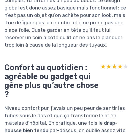
complet, tu tâtonnes un peu au début. Le design
global est donc assez basique mais fonctionnel : ce
n’est pas un objet qu’on achète pour son look, mais
il ne défigure pas la chambre et il ne prend pas une
place folle. Juste garder en tête qu’il faut lui
réserver un coin à côté du lit et ne pas le planquer
trop loin à cause de la longueur des tuyaux.
Confort au quotidien :
★★★★★
★★★★★
agréable ou gadget qui
gêne plus qu’autre chose
?
Niveau confort pur, j’avais un peu peur de sentir les
tubes sous le dos et que ça transforme le lit en
matelas d’hôpital. En pratique, une fois le
drap-
housse bien tendu
par-dessus, on oublie assez vite