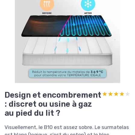
Design et encombrement
★★★★★
★★★★★
: discret ou usine à gaz
au pied du lit ?
Visuellement, le B10 est assez sobre. Le surmatelas
est blanc (logique, c’est du coton) et le bloc