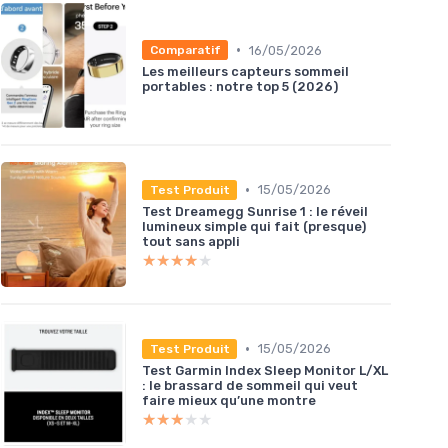
•
16/05/2026
Comparatif
Les meilleurs capteurs sommeil
portables : notre top 5 (2026)
•
15/05/2026
Test Produit
Test Dreamegg Sunrise 1 : le réveil
lumineux simple qui fait (presque)
tout sans appli
★★★★★
★★★★★
•
15/05/2026
Test Produit
Test Garmin Index Sleep Monitor L/XL
: le brassard de sommeil qui veut
faire mieux qu’une montre
★★★★★
★★★★★