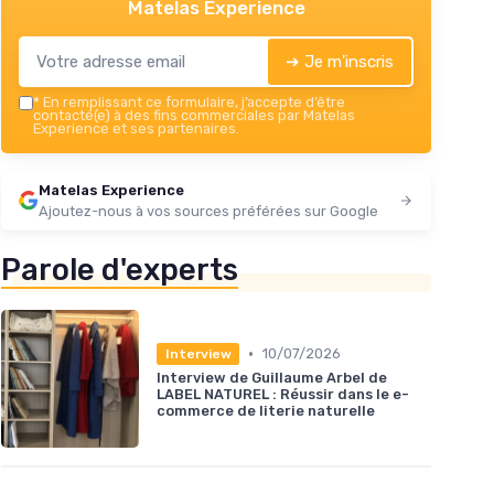
Matelas Experience
➔ Je m'inscris
*
En remplissant ce formulaire, j’accepte d’être
contacté(e) à des fins commerciales par Matelas
Experience et ses partenaires.
Matelas Experience
Ajoutez-nous à vos sources préférées sur Google
Parole d'experts
•
10/07/2026
Interview
Interview de Guillaume Arbel de
LABEL NATUREL : Réussir dans le e-
commerce de literie naturelle