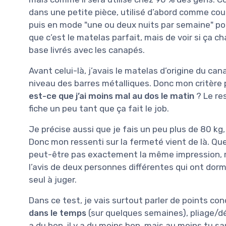
dans une petite pièce, utilisé d’abord comme couc
puis en mode "une ou deux nuits par semaine" pour
que c’est le matelas parfait, mais de voir si ça 
base livrés avec les canapés.
Avant celui-là, j’avais le matelas d’origine du cana
niveau des barres métalliques. Donc mon critère pr
est-ce que j’ai moins mal au dos le matin
? Le re
fiche un peu tant que ça fait le job.
Je précise aussi que je fais un peu plus de 80 kg, 
Donc mon ressenti sur la fermeté vient de là. Que
peut-être pas exactement la même impression, m
l’avis de deux personnes différentes qui ont dorm
seul à juger.
Dans ce test, je vais surtout parler de points con
dans le temps
(sur quelques semaines), pliage/dépl
a du bon, il y a du moins bon, mais au moins tu sa