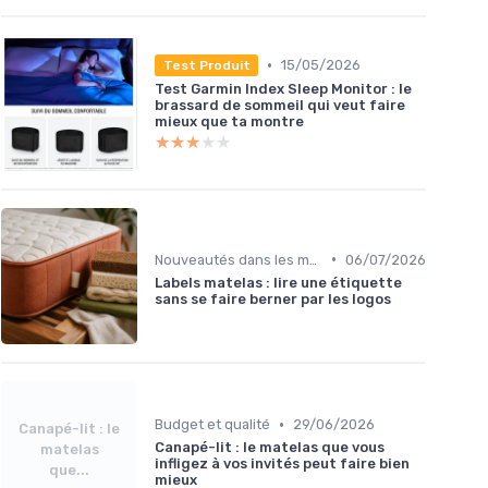
•
15/05/2026
Test Produit
Test Garmin Index Sleep Monitor : le
brassard de sommeil qui veut faire
mieux que ta montre
★★★★★
★★★★★
•
Nouveautés dans les matériaux
06/07/2026
Labels matelas : lire une étiquette
sans se faire berner par les logos
•
Budget et qualité
29/06/2026
Canapé-lit : le
Canapé-lit : le matelas que vous
matelas
infligez à vos invités peut faire bien
que...
mieux