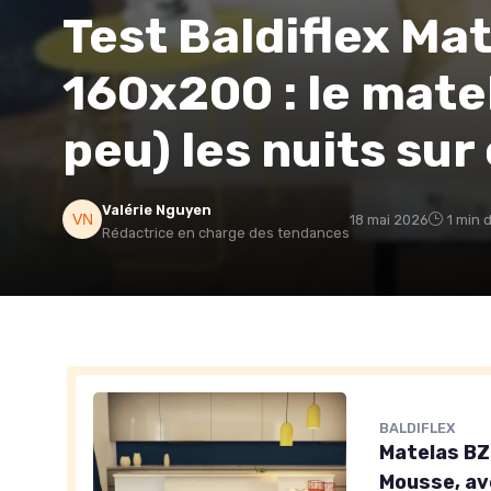
Test Baldiflex Ma
160x200 : le mate
peu) les nuits sur
Valérie Nguyen
18 mai 2026
1 min 
Rédactrice en charge des tendances
BALDIFLEX
Matelas BZ
Mousse, av