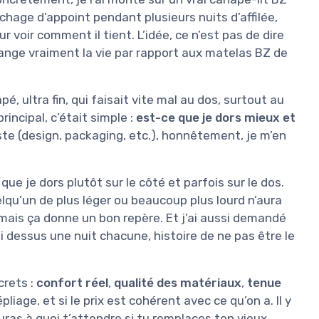
hage d’appoint pendant plusieurs nuits d’affilée,
 voir comment il tient. L’idée, ce n’est pas de dire
change vraiment la vie par rapport aux matelas BZ de
pé, ultra fin, qui faisait vite mal au dos, surtout au
incipal, c’était simple :
est-ce que je dors mieux et
ste (design, packaging, etc.), honnêtement, je m’en
que je dors plutôt sur le côté et parfois sur le dos.
lqu’un de plus léger ou beaucoup plus lourd n’aura
ais ça donne un bon repère. Et j’ai aussi demandé
i dessus une nuit chacune, histoire de ne pas être le
crets :
confort réel
,
qualité des matériaux
,
tenue
iage, et si le prix est cohérent avec ce qu’on a. Il y
uras à quoi t’attendre si tu remplaces ton vieux