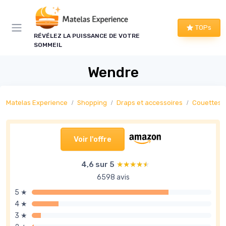
Panneau de gestion des cookies
TOPs
RÉVÉLEZ LA PUISSANCE DE VOTRE
SOMMEIL
Wendre
Matelas Experience
Shopping
Draps et accessoires
Couettes
Voir l'offre
4,6 sur 5
★★★★★
★★★★★
6598 avis
5 ★
4 ★
3 ★