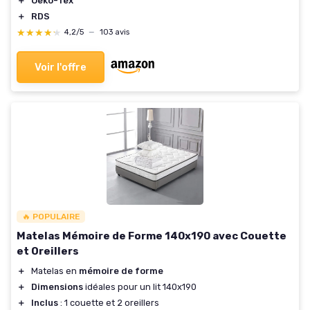
＋
Oeko-Tex
＋
RDS
★★★★★
★★★★★
4,2/5
—
103 avis
Voir l'offre
🔥 POPULAIRE
Matelas Mémoire de Forme 140x190 avec Couette
et Oreillers
＋
Matelas en
mémoire de forme
＋
Dimensions
idéales pour un lit 140x190
＋
Inclus
: 1 couette et 2 oreillers