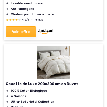
＋
Lavable sans housse
＋
Anti-allergène
＋
Chaleur pour l'hiver et l'été
★★★★★
★★★★★
4,2/5
—
95 avis
Voir l'offre
Couette de Luxe 200x200 cm en Duvet
＋
100% Coton Biologique
＋
4 Saisons
＋
Ultra-Soft Hotel Collection