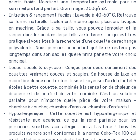
points froids. Maintient une température optimale pour un
sommeil profond parfait. Grammage : 300g/m2.
Entretien & rangement faciles : Lavable à 40-60° C. Retrouve
sa forme naturelle facilement même après plusieurs lavages
en machine. Grâce à sa taille, vous pouvez l’enrouler et la
ranger dans le sac dans lequel elle à été livrée - ce qui est très
pratique si vous êtes à la recherche d’une couette de rechange
polyvalente. Nous pensons cependant qu’elle ne restera pas
longtemps dans son sac, et qu’elle finira par être votre choix
principal.
Douce, souple & soyeuse : Conçue pour ceux qui aiment des
couettes vraiment douces et souples. Sa housse de luxe en
microfibre donne une texture lisse et soyeuse d'un lit d'hôtel 5
étoiles à cette couette, combinée à la sensation de chaleur, de
douceur et de confort de votre domicile. C'est un solution
parfaite pour n'importe quelle pièce de votre maison -
chambre à coucher, chambre d'amis ou chambre d'enfants !
Hypoallergénique : Cette couette est hypoallergénique et
résistante aux acariens, ce qui la rend parfaite pour les
personnes sujettes aux allergies ou à l'asthme ! Tous les
produits Wendre sont conformes à la norme Oeko-Tex 100 qui
n'est attribuée qu'aux produits testés et approuvés comme