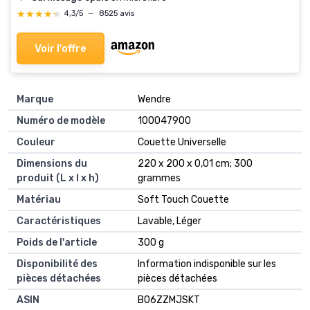
★★★★★
★★★★★
4,3/5
—
8525 avis
Voir l'offre
Marque
‎Wendre
Numéro de modèle
‎100047900
Couleur
‎Couette Universelle
Dimensions du
‎220 x 200 x 0,01 cm; 300
produit (L x l x h)
grammes
Matériau
‎Soft Touch Couette
Caractéristiques
‎Lavable, Léger
Poids de l'article
‎300 g
Disponibilité des
‎Information indisponible sur les
pièces détachées
pièces détachées
ASIN
B06ZZMJSKT