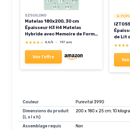
SZSUILONG
🔥 POP
Matelas 180x200, 30 cm
IZTOSS
Épaisseur H3 H4 Matelas
Épaiss
Hybride avec Memoire de Forme
de Lit 
et Ressorts Ensachés
★★★★★
★★★★★
4,4/5
—
197 avis
Mousse
★★★★
★★★★
Indépendants, Haute
Confor
Resilience 7 Zones Parfait
Adapta
Voir l'offre
Soutien Ultra Respirante
Voir
160x2
Certifié Oeko-Tex
180x200x30CM
Couleur
‎Purevital 3990
Dimensions du produit
‎200 x 180 x 25 cm; 10 kilo
(L x l x h)
Assemblage requis
‎Non