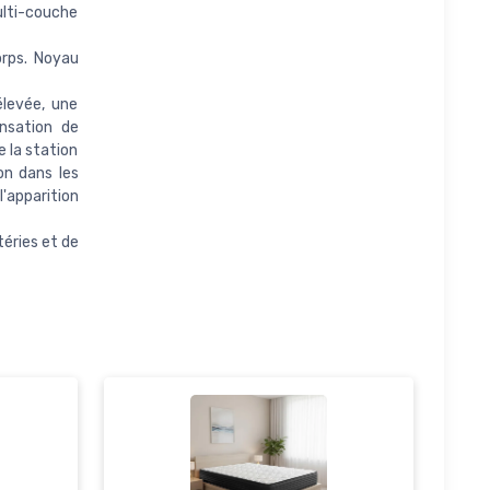
ulti-couche
orps. Noyau
élevée, une
ensation de
e la station
on dans les
apparition
éries et de