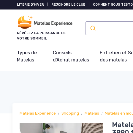
Panneau de gestion des cookies
LITERIE D'HIVER
|
REJOINDRE LE CLUB
|
COMMENT NOUS TESTO
RÉVÉLEZ LA PUISSANCE DE
VOTRE SOMMEIL
Types de
Conseils
Entretien et S
Matelas
d'Achat matelas
des matelas
Matelas Experience
Shopping
Matelas
Matelas en mo
Matela
3990 