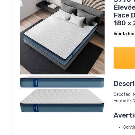
Élevée
Face D
180 x
Voir la bo
Descri
Cecotec M
Fermeté, N
Averti
Conti