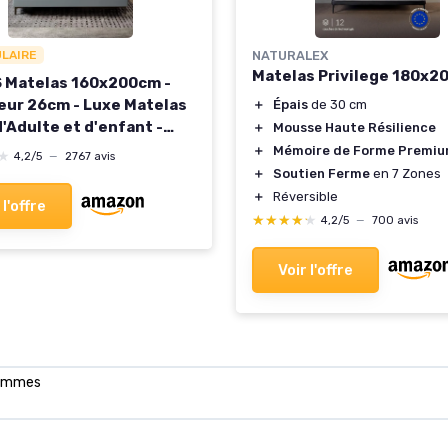
ULAIRE
NATURALEX
Matelas Privilege 180x2
 Matelas 160x200cm -
eur 26cm - Luxe Matelas
＋
Épais
de 30 cm
d'Adulte et d'enfant -
＋
Mousse Haute Résilience
 à Mémoire - 7 Zones de
＋
Mémoire de Forme Premi
★
★
4,2/5
—
2767 avis
t Mousse Mémoire
＋
Soutien Ferme
en 7 Zones
tive Matelas
＋
Réversible
 l'offre
00x26cm
★★★★★
★★★★★
4,2/5
—
700 avis
Voir l'offre
grammes