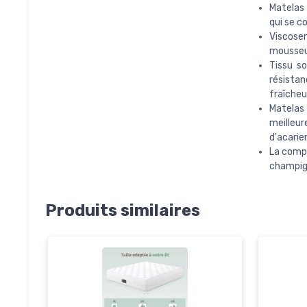
Matelas
qui se c
Viscosen
mousseux
Tissu so
résista
fraîcheu
Matelas 
meilleu
d'acarie
La compo
champig
Produits similaires