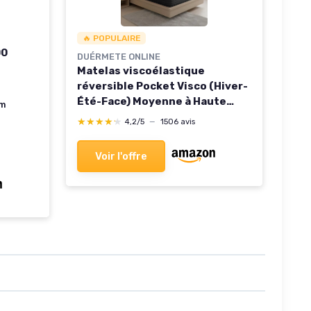
🔥 POPULAIRE
00
DUÉRMETE ONLINE
Matelas viscoélastique
réversible Pocket Visco (Hiver-
Été-Face) Moyenne à Haute
um
fermeté, épaisseur 20 cm,
★★★★★
★★★★★
4,2/5
—
1506 avis
Memory Foam, Blanc/Noir,
180x200 180 x 200 cm
Voir l'offre
Blanc/Noir