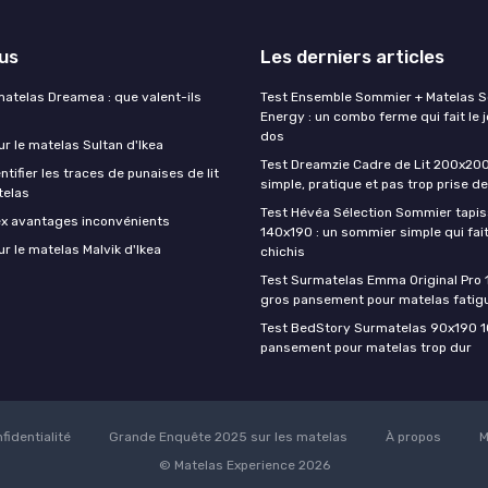
lus
Les derniers articles
matelas Dreamea : que valent-ils
Test Ensemble Sommier + Matelas 
Energy : un combo ferme qui fait le j
dos
ur le matelas Sultan d'Ikea
Test Dreamzie Cadre de Lit 200x200 :
ifier les traces de punaises de lit
simple, pratique et pas trop prise de
telas
Test Hévéa Sélection Sommier tapiss
ex avantages inconvénients
140x190 : un sommier simple qui fait
ur le matelas Malvik d'Ikea
chichis
Test Surmatelas Emma Original Pro 
gros pansement pour matelas fatig
Test BedStory Surmatelas 90x190 10
pansement pour matelas trop dur
fidentialité
Grande Enquête 2025 sur les matelas
À propos
M
© Matelas Experience 2026