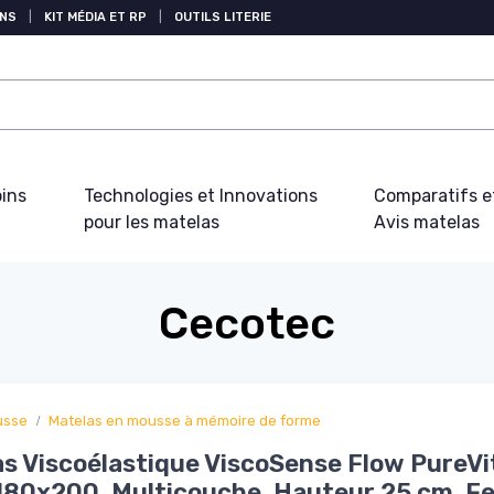
NS
|
KIT MÉDIA ET RP
|
OUTILS LITERIE
oins
Technologies et Innovations
Comparatifs e
pour les matelas
Avis matelas
Cecotec
usse
Matelas en mousse à mémoire de forme
s Viscoélastique ViscoSense Flow PureVi
180x200, Multicouche, Hauteur 25 cm, F