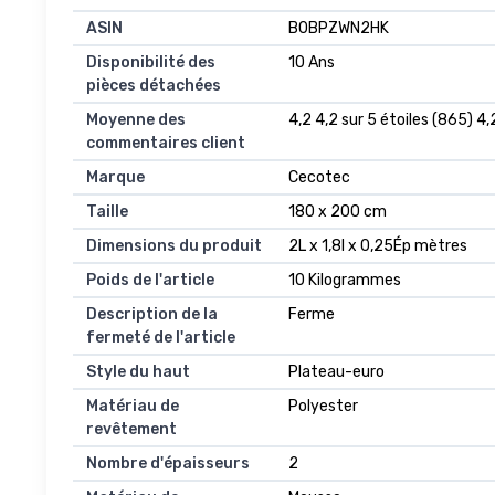
ASIN
‎B0BPZWN2HK
Disponibilité des
‎10 Ans
pièces détachées
Moyenne des
4,2 4,2 sur 5 étoiles (865) 4,
commentaires client
Marque
Cecotec
Taille
180 x 200 cm
Dimensions du produit
2L x 1,8l x 0,25Ép mètres
Poids de l'article
10 Kilogrammes
Description de la
Ferme
fermeté de l'article
Style du haut
Plateau-euro
Matériau de
Polyester
revêtement
Nombre d'épaisseurs
2