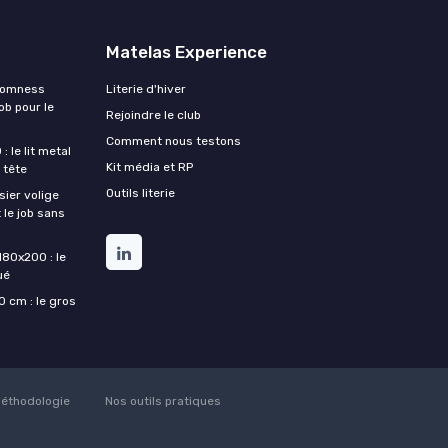
Matelas Experience
Somness
Literie d'hiver
ob pour le
Rejoindre le club
Comment nous testons
 le lit metal
Kit média et RP
 tête
Outils literie
ier volige
 le job sans
180x200 : le
ué
 cm : le gros
éthodologie
Nos outils pratiques