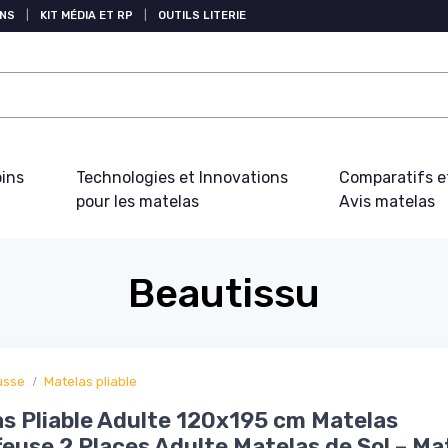
NS
|
KIT MÉDIA ET RP
|
OUTILS LITERIE
oins
Technologies et Innovations
Comparatifs e
pour les matelas
Avis matelas
Beautissu
usse
Matelas pliable
s Pliable Adulte 120x195 cm Matelas
euse 2 Places Adulte Matelas de Sol – Ma