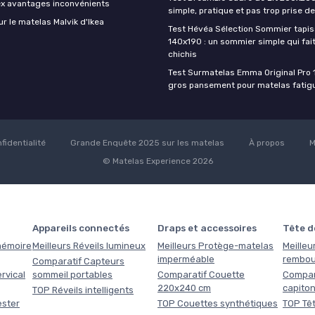
ex avantages inconvénients
simple, pratique et pas trop prise de
ur le matelas Malvik d'Ikea
Test Hévéa Sélection Sommier tapiss
140x190 : un sommier simple qui fait
chichis
Test Surmatelas Emma Original Pro 
gros pansement pour matelas fatig
fidentialité
Grande Enquête 2025 sur les matelas
À propos
M
© Matelas Experience 2026
Appareils connectés
Draps et accessoires
Tête de
 mémoire
Meilleurs Réveils lumineux
Meilleurs Protège-matelas
Meilleur
imperméable
rembou
Comparatif Capteurs
rvical
sommeil portables
Comparatif Couette
Compara
220x240 cm
capito
TOP Réveils intelligents
ester
TOP Couettes synthétiques
TOP Têt