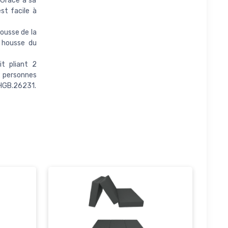
 Grâce à sa
st facile à
 housse de la
 housse du
 lit pliant 2
 2 personnes
.HGB.26231.