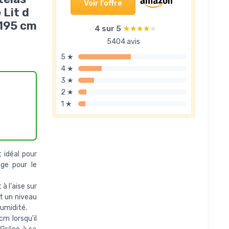
Voir l'offre
Lit d
 195 cm
4 sur 5
★★★★★
★★★★★
5404 avis
5 ★
4 ★
3 ★
2 ★
1 ★
st idéal pour
age pour le
t à l'aise sur
t un niveau
umidité.
cm lorsqu'il