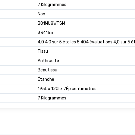
‎7 Kilogrammes
‎Non
B01MU8WTSM
334165
4,0 4,0 sur 5 étoiles 5 404 évaluations 4,0 sur 5 ét
Tissu
Anthracite
Beautissu
Étanche
195L x 120l x 7Ép centimètres
7 Kilogrammes