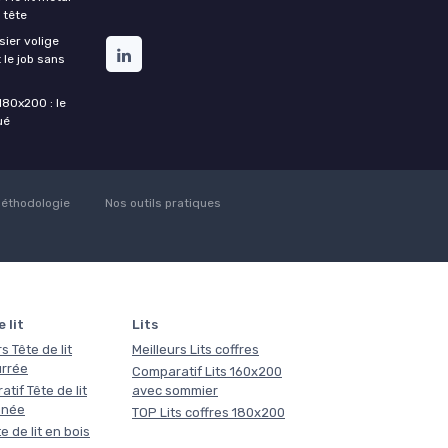
 tête
ier volige
 le job sans
180x200 : le
ué
éthodologie
Nos outils pratiques
 lit
Lits
s Tête de lit
Meilleurs Lits coffres
rrée
Comparatif Lits 160x200
tif Tête de lit
avec sommier
nnée
TOP Lits coffres 180x200
e de lit en bois