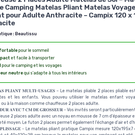
 Camping Matelas Pliant Matelas Voyage 
t pour Adulte Anthracite – Campix 120 x
acite
utique :
Beautissu
fortable
pour le sommeil
pact
et facile à transporter
l
pour le camping et les voyages
eur neutre
qui s'adapte à tous les intérieurs
𝐀𝐒 𝐏𝐋𝐈𝐀𝐍𝐓 𝐌𝐔𝐋𝐓𝐈-𝐔𝐒𝐀𝐆𝐄𝐒 – Le matelas pliable 2 places pliable e
ltes et les enfants. Vous pouveu utilisier le matelas enfant voy
ou à la maison comme chauffeuse 2 places adulte.
 𝐃𝐔𝐑 𝐀𝐕𝐄𝐂 𝟕 𝐂𝐌 𝐃𝐄 𝐆𝐑𝐎𝐒𝐒𝐄𝐔𝐑 - Vos invités seront particulièremen
feuse 2 places adulte avec un noyau en mousse de 7 cm d'épaisseur e
té moyen. Le futon 2 places permet également l'échange d'air et d'h
𝐄 𝐏𝐋𝐈𝐒𝐒𝐀𝐆𝐄 - Le matelas pliant pratique Campix mesure 120x195x7 