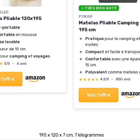
⭐ TRÈS BIEN NOTÉ
SLEE
POKAR
s Pliable 120x195
Matelas Pliable Camping 
a-portable
195 cm
ortable
en mousse
＋
Pratique
pour le camping et
se lavable
invités
seur de 10 cm
＋
Compact
et facile à transpo
 pour
camping
et
voyages
＋
Confortable
avec une épai
★
★
5/5
—
6 avis
15 cm
＋
Polyvalent
comme matelas d
 l'offre
★★★★★
★★★★★
4,5/5
—
850 avis
Voir l'offre
‎195 x 120 x 7 cm; 7 kilogrammes