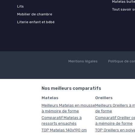
Matelas bult
Lits
Tout savoir s
Mobilier de chambre
Literie enfant et bébé
Mentions légales
Politique de con
Nos meilleurs comparatifs
Matelas
Oreillers
Meilleurs Matelas en mousse
Meilleurs Oreillers à
à mémoire de forme
de forme
Comparatif Matelas à
Comparatif Oreiller ce
ressorts ensachés
à mémoire de forme
TOP Matelas 140x190 cm
TOP Oreillers en poly