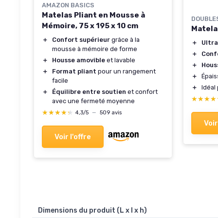
AMAZON BASICS
Matelas Pliant en Mousse à
DOUBLE
Mémoire, 75 x 195 x 10 cm
Matela
＋
Confort supérieur
grâce à la
＋
Ultr
mousse à mémoire de forme
＋
Conf
＋
Housse amovible
et lavable
＋
Hous
＋
Format pliant
pour un rangement
＋
Épais
facile
＋
Idéal
＋
Équilibre entre soutien
et confort
★★★★
★★★★
avec une fermeté moyenne
★★★★★
★★★★★
4,3/5
—
509 avis
Voir
Voir l'offre
Dimensions du produit (L x l x h)