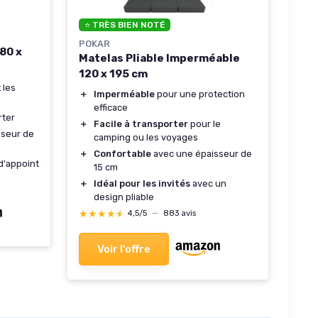
⭐ TRÈS BIEN NOTÉ
POKAR
80 x
Matelas Pliable Imperméable
120 x 195 cm
 les
＋
Imperméable
pour une protection
efficace
rter
＋
Facile à transporter
pour le
sseur de
camping ou les voyages
＋
Confortable
avec une épaisseur de
'appoint
15 cm
＋
Idéal pour les invités
avec un
design pliable
★★★★★
★★★★★
4,5/5
—
883 avis
Voir l'offre