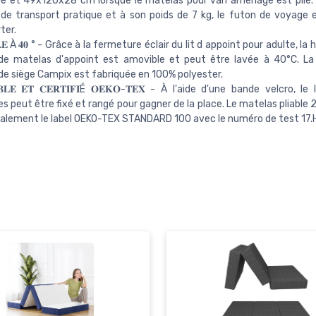
ié et 49x120x28 cm lorsque le matelas pour van aménagé est plié.
de transport pratique et à son poids de 7 kg, le futon de voyage e
ter.
𝐋𝐄 À 𝟒𝟎 ° - Grâce à la fermeture éclair du lit d appoint pour adulte, la
de matelas d'appoint est amovible et peut être lavée à 40°C. La
de siège Campix est fabriquée en 100% polyester.
𝐀𝐁𝐋𝐄 𝐄𝐓 𝐂𝐄𝐑𝐓𝐈𝐅𝐈É 𝐎𝐄𝐊𝐎-𝐓𝐄𝐗 - À l'aide d'une bande velcro, le
s peut être fixé et rangé pour gagner de la place. Le matelas pliable
alement le label OEKO-TEX STANDARD 100 avec le numéro de test 17