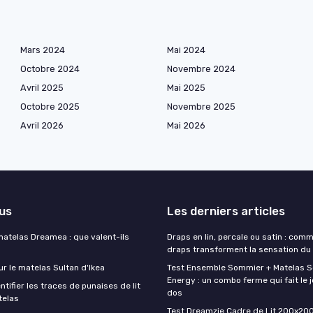
Mars 2024
Mai 2024
Octobre 2024
Novembre 2024
Avril 2025
Mai 2025
Octobre 2025
Novembre 2025
Avril 2026
Mai 2026
lus
Les derniers articles
matelas Dreamea : que valent-ils
Draps en lin, percale ou satin : com
draps transforment la sensation du
ur le matelas Sultan d'Ikea
Test Ensemble Sommier + Matelas 
Energy : un combo ferme qui fait le j
ifier les traces de punaises de lit
dos
telas
Test Dreamzie Cadre de Lit 200x200 :