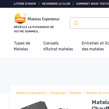
Panneau de gestion des cookies
LITERIE D'HIVER
|
REJOINDRE LE CLUB
|
COMMENT NOUS TESTO
RÉVÉLEZ LA PUISSANCE DE
VOTRE SOMMEIL
Types de
Conseils
Entretien et S
Matelas
d'Achat matelas
des matelas
Matelas Experience
Shopping
Matelas
Matelas en mo
Matela
Chauff