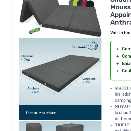
Mousse
Appoin
Anthr
Voir la bo
＋
Con
＋
Com
＋
Idéa
＋
Coul
𝐌𝐀𝐓𝐄𝐋
les adu
camping 
𝐍𝐎𝐘𝐀𝐔
la chauf
de ferme
𝐓𝐑𝐈𝐏