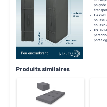
est dépl
poignée 
transpor
𝐋𝐀𝐕𝐀
housse 
coussin 
𝐄𝐒𝐓𝐈
personne
porte ég
Produits similaires