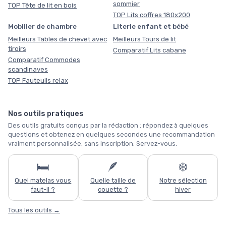
sommier
TOP Tête de lit en bois
TOP Lits coffres 180x200
Mobilier de chambre
Literie enfant et bébé
Meilleurs Tables de chevet avec
Meilleurs Tours de lit
tiroirs
Comparatif Lits cabane
Comparatif Commodes
scandinaves
TOP Fauteuils relax
Nos outils pratiques
Des outils gratuits conçus par la rédaction : répondez à quelques
questions et obtenez en quelques secondes une recommandation
vraiment personnalisée, sans inscription. Servez-vous.
🛏️
🪶
❄️
Quel matelas vous
Quelle taille de
Notre sélection
faut-il ?
couette ?
hiver
Tous les outils →