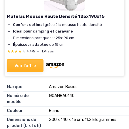
Matelas Mousse Haute Densité 125x190x15
＋
Confort optimal
grâce à la mousse haute densité
＋
Idéal pour camping et caravane
＋
Dimensions pratiques : 125x190 cm
＋
Épaisseur adaptée
de 15 cm
★★★★★
★★★★★
4,4/5
—
134 avis
Voir l'offre
Marque
‎Amazon Basics
Numéro de
‎G0AMBA0140
modèle
Couleur
‎Blanc
Dimensions du
‎200 x 140 x 15 cm; 11,2 kilogrammes
produit (L x l x h)