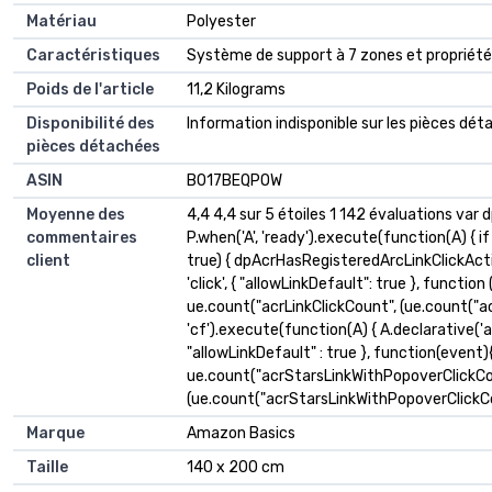
Matériau
‎Polyester
Caractéristiques
‎Système de support à 7 zones et propriét
Poids de l'article
‎11,2 Kilograms
Disponibilité des
‎Information indisponible sur les pièces dé
pièces détachées
ASIN
B017BEQPOW
Moyenne des
4,4 4,4 sur 5 étoiles 1 142 évaluations va
commentaires
P.when('A', 'ready').execute(function(A) { 
client
true) { dpAcrHasRegisteredArcLinkClickActio
'click', { "allowLinkDefault": true }, function
ue.count("acrLinkClickCount", (ue.count("acrLin
'cf').execute(function(A) { A.declarative('ac
"allowLinkDefault" : true }, function(event){
ue.count("acrStarsLinkWithPopoverClickCo
(ue.count("acrStarsLinkWithPopoverClickCount"
Marque
Amazon Basics
Taille
140 x 200 cm