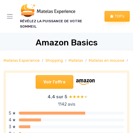
Panneau de gestion des cookies
TOPs
RÉVÉLEZ LA PUISSANCE DE VOTRE
SOMMEIL
Amazon Basics
Matelas Experience
Shopping
Matelas
Matelas en mousse
M
Voir l'offre
4,4 sur 5
★★★★★
★★★★★
1142 avis
5 ★
4 ★
3 ★