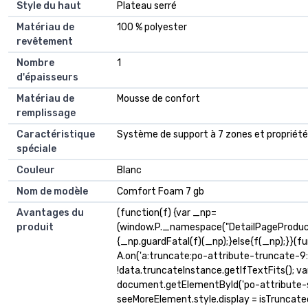
Style du haut
Plateau serré
Matériau de
100 % polyester
revêtement
Nombre
1
d'épaisseurs
Matériau de
Mousse de confort
remplissage
Caractéristique
Système de support à 7 zones et propriété
spéciale
Couleur
Blanc
Nom de modèle
Comfort Foam 7 gb
Avantages du
(function(f) {var _np=
produit
(window.P._namespace("DetailPageProduc
{_np.guardFatal(f)(_np);}else{f(_np);}}(fu
A.on('a:truncate:po-attribute-truncate-9:u
!data.truncateInstance.getIfTextFits(); v
document.getElementById('po-attribute-s
seeMoreElement.style.display = isTruncated ? '