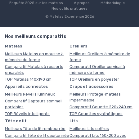
Enquête 2025 sur les matelas
À propos
Méthodologie
Nos outils pratiques
© Matelas Experience 2026
Nos meilleurs comparatifs
Matelas
Oreillers
Meilleurs Matelas en mousse à
Meilleurs Oreillers à mémoire de
mémoire de forme
forme
Comparatif Matelas à ressorts
Comparatif Oreiller cervical à
ensachés
mémoire de forme
TOP Matelas 140x190 cm
TOP Oreillers en polyester
Appareils connectés
Draps et accessoires
Meilleurs Réveils lumineux
Meilleurs Protège-matelas
imperméable
Comparatif Capteurs sommeil
portables
Comparatif Couette 220x240 cm
TOP Réveils intelligents
TOP Couettes synthétiques
Tête de lit
Lits
Meilleurs Tête de lit rembourrée
Meilleurs Lits coffres
Comparatif Tête de lit capitonnée
Comparatif Lits 160x200 avec