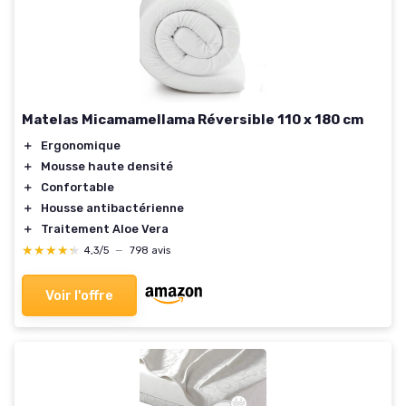
Matelas Micamamellama Réversible 110 x 180 cm
＋
Ergonomique
＋
Mousse haute densité
＋
Confortable
＋
Housse antibactérienne
＋
Traitement Aloe Vera
★★★★★
★★★★★
4,3/5
—
798 avis
Voir l'offre