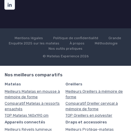
Mentions légales
Politique de confidentialité
Grande
Enquête 2025 sur les matelas
À propos
Méthodologie
Nos outils pratiques
© Matelas Experience 2026
Nos meilleurs comparatifs
Matelas
Oreillers
Meilleurs Matelas en mousse à
Meilleurs Oreillers à mémoire de
mémoire de forme
forme
Comparatif Matelas à ressorts
Comparatif Oreiller cervical à
ensachés
mémoire de forme
TOP Matelas 140x190 cm
TOP Oreillers en polyester
Appareils connectés
Draps et accessoires
Meilleurs Réveils lumineux
Meilleurs Protège-matelas