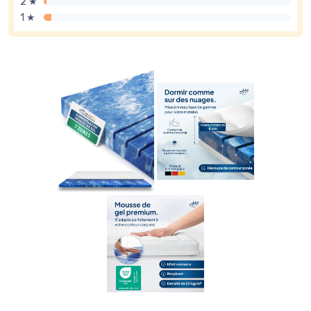
2 ★
1 ★