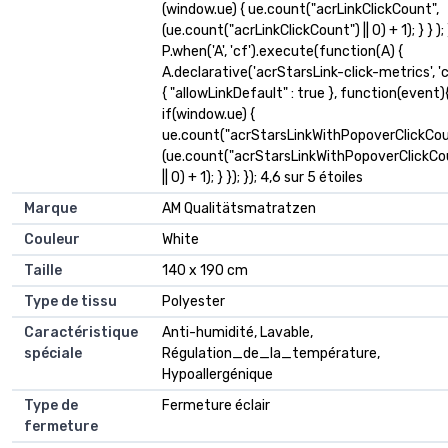
(window.ue) { ue.count("acrLinkClickCount",
(ue.count("acrLinkClickCount") || 0) + 1); } } ); }
P.when('A', 'cf').execute(function(A) {
A.declarative('acrStarsLink-click-metrics', 'cl
{ "allowLinkDefault" : true }, function(event)
if(window.ue) {
ue.count("acrStarsLinkWithPopoverClickCou
(ue.count("acrStarsLinkWithPopoverClickCo
|| 0) + 1); } }); }); 4,6 sur 5 étoiles
Marque
AM Qualitätsmatratzen
Couleur
White
Taille
140 x 190 cm
Type de tissu
Polyester
Caractéristique
Anti-humidité, Lavable,
spéciale
Régulation_de_la_température,
Hypoallergénique
Type de
Fermeture éclair
fermeture