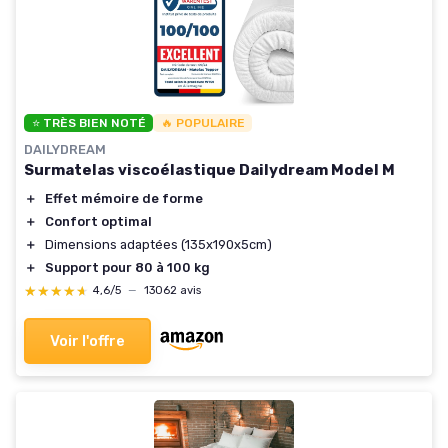
⭐ TRÈS BIEN NOTÉ
🔥 POPULAIRE
DAILYDREAM
Surmatelas viscoélastique Dailydream Model M
＋
Effet mémoire de forme
＋
Confort optimal
＋
Dimensions adaptées (135x190x5cm)
＋
Support pour 80 à 100 kg
★★★★★
★★★★★
4,6/5
—
13062 avis
Voir l'offre