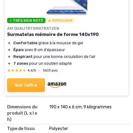
⭐ TRÈS BIEN NOTÉ
🔥 POPULAIRE
AM QUALITÄTSMATRATZEN
Surmatelas mémoire de forme 140x190
＋
Confortable
grâce à la mousse de gel
＋
Épais
avec 8 cm d'épaisseur
＋
Respirant
pour une bonne circulation de l'air
＋
7 zones
pour un soutien adapté
★★★★★
★★★★★
4,6/5
—
1603 avis
Voir l'offre
Dimensions du
‎190 x 140 x 6 cm; 9 kilogrammes
produit (L x l x
h)
Type de tissu
‎Polyester