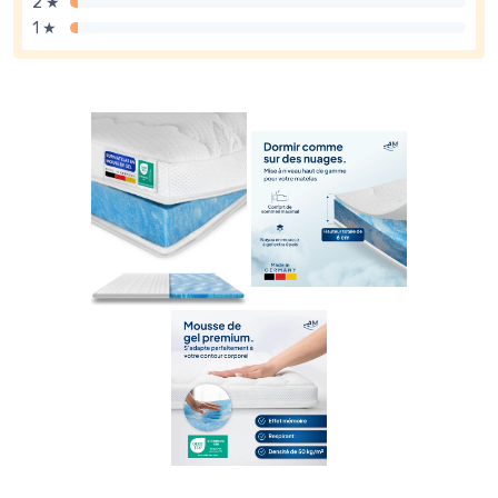
2 ★
1 ★