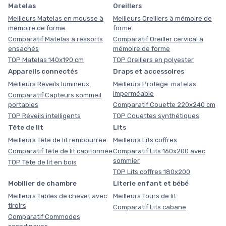
Matelas
Oreillers
Meilleurs Matelas en mousse à
Meilleurs Oreillers à mémoire de
mémoire de forme
forme
Comparatif Matelas à ressorts
Comparatif Oreiller cervical à
ensachés
mémoire de forme
TOP Matelas 140x190 cm
TOP Oreillers en polyester
Appareils connectés
Draps et accessoires
Meilleurs Réveils lumineux
Meilleurs Protège-matelas
imperméable
Comparatif Capteurs sommeil
portables
Comparatif Couette 220x240 cm
TOP Réveils intelligents
TOP Couettes synthétiques
Tête de lit
Lits
Meilleurs Tête de lit rembourrée
Meilleurs Lits coffres
Comparatif Tête de lit capitonnée
Comparatif Lits 160x200 avec
sommier
TOP Tête de lit en bois
TOP Lits coffres 180x200
Mobilier de chambre
Literie enfant et bébé
Meilleurs Tables de chevet avec
Meilleurs Tours de lit
tiroirs
Comparatif Lits cabane
Comparatif Commodes