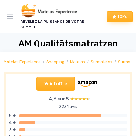
Panneau de gestion des cookies
TOPs
RÉVÉLEZ LA PUISSANCE DE VOTRE
SOMMEIL
AM Qualitätsmatratzen
Matelas Experience
Shopping
Matelas
Surmatelas
Surmatel
Voir l'offre
4,6 sur 5
★★★★★
★★★★★
2231 avis
5 ★
4 ★
3 ★