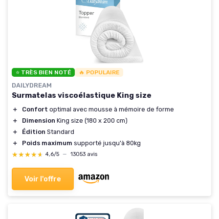
⭐ TRÈS BIEN NOTÉ
🔥 POPULAIRE
DAILYDREAM
Surmatelas viscoélastique King size
＋
Confort
optimal avec mousse à mémoire de forme
＋
Dimension
King size (180 x 200 cm)
＋
Édition
Standard
＋
Poids maximum
supporté jusqu'à 80kg
★★★★★
★★★★★
4,6/5
—
13053 avis
Voir l'offre