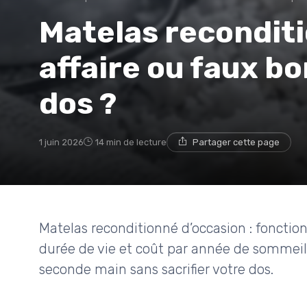
Matelas reconditi
affaire ou faux bo
dos ?
1 juin 2026
14 min de lecture
Partager cette page
Matelas reconditionné d’occasion : fonction
durée de vie et coût par année de sommeil.
seconde main sans sacrifier votre dos.