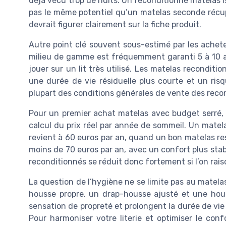
déjà vécu trop de nuits. Un reconditionné matelas 
pas le même potentiel qu’un matelas seconde récupé
devrait figurer clairement sur la fiche produit.
Autre point clé souvent sous-estimé par les acheteu
milieu de gamme est fréquemment garanti 5 à 10 ans
jouer sur un lit très utilisé. Les matelas reconditio
une durée de vie résiduelle plus courte et un ris
plupart des conditions générales de vente des reco
Pour un premier achat matelas avec budget serré, c
calcul du prix réel par année de sommeil. Un matel
revient à 60 euros par an, quand un bon matelas re
moins de 70 euros par an, avec un confort plus stabl
reconditionnés se réduit donc fortement si l’on rai
La question de l’hygiène ne se limite pas au matelas
housse propre, un drap-housse ajusté et une hous
sensation de propreté et prolongent la durée de v
Pour harmoniser votre literie et optimiser le confo