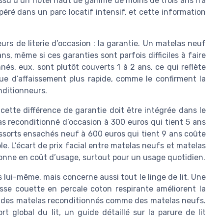
issu d’un hôtel haut de gamme de moins de trois ans n’a
ré dans un parc locatif intensif, et cette information
rs de literie d’occasion : la garantie. Un matelas neuf
, même si ces garanties sont parfois difficiles à faire
nnés, eux, sont plutôt couverts 1 à 2 ans, ce qui reflète
que d’affaissement plus rapide, comme le confirment la
nditionneurs.
ette différence de garantie doit être intégrée dans le
as reconditionné d’occasion à 300 euros qui tient 5 ans
ssorts ensachés neuf à 600 euros qui tient 9 ans coûte
e. L’écart de prix facial entre matelas neufs et matelas
sonne en coût d’usage, surtout pour un usage quotidien.
 lui-même, mais concerne aussi tout le linge de lit. Une
se couette en percale coton respirante améliorent la
ie des matelas reconditionnés comme des matelas neufs.
rt global du lit, un guide détaillé sur la parure de lit