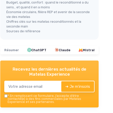
Budget, qualité, confort : quand le reconditionné a du
sens… et quand il en a moins
Économie circulaire, filière REP et avenir de la seconde
vie des matelas
Chiffres clés sur les matelas reconditionnés et la
seconde main
Sources de référence
Résumer
ChatGPT
Claude
Mistral
Recevez les dernières actualités de
Matelas Experience
➔ Je m'inscris
*
En remplissant ce formulaire, j’accepte d’être
contacté(e) à des fins commerciales par Matelas
Experience et ses partenaires.