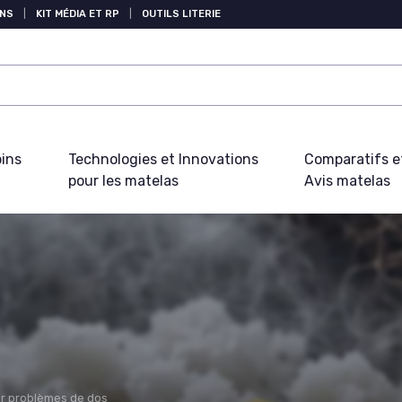
NS
|
KIT MÉDIA ET RP
|
OUTILS LITERIE
oins
Technologies et Innovations
Comparatifs e
pour les matelas
Avis matelas
r problèmes de dos