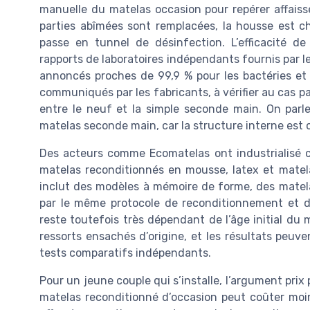
manuelle du matelas occasion pour repérer affais
parties abîmées sont remplacées, la housse est c
passe en tunnel de désinfection. L’efficacité d
rapports de laboratoires indépendants fournis par l
annoncés proches de 99,9 % pour les bactéries et u
communiqués par les fabricants, à vérifier au cas p
entre le neuf et la simple seconde main. On parl
matelas seconde main, car la structure interne est 
Des acteurs comme Ecomatelas ont industrialisé
matelas reconditionnés en mousse, latex et matel
inclut des modèles à mémoire de forme, des matela
par le même protocole de reconditionnement et d
reste toutefois très dépendant de l’âge initial du 
ressorts ensachés d’origine, et les résultats peuv
tests comparatifs indépendants.
Pour un jeune couple qui s’installe, l’argument pri
matelas reconditionné d’occasion peut coûter moin