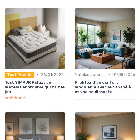
•
•
26/01/2026
Matelas personnalisables
01/08/2026
Test Produit
Test SIMPUR Relax : un
Profitez d’un confort
matelas abordable qui fait le
modulable avec le canapé à
job
assise coulissante
★★★★★
★★★★★