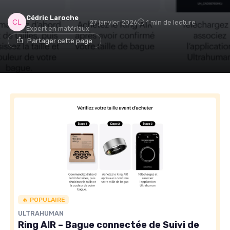
Cédric Laroche
27 janvier 2026
1 min de lecture
Expert en matériaux
→ Je rejoins le club
Partager cette page
* En rejoignant le club, j'accepte de recevoir les emails
de Matelas Experience et les offres de ses partenaires.
Non merci, peut-être plus tard
🔥 POPULAIRE
ULTRAHUMAN
Ring AIR – Bague connectée de Suivi de