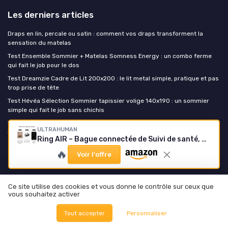
Les derniers articles
Draps en lin, percale ou satin : comment vos draps transforment la
sensation du matelas
Test Ensemble Sommier + Matelas Somness Energy : un combo ferme
qui fait le job pour le dos
Test Dreamzie Cadre de Lit 200x200 : le lit metal simple, pratique et pas
trop prise de tête
Test Hévéa Sélection Sommier tapissier volige 140x190 : un sommier
simple qui fait le job sans chichis
Test Surmatelas Emma Original Pro 180x200 : le gros pansement pour
ULTRAHUMAN
matelas fatigué
Ring AIR – Bague connectée de Suivi de santé, Choisissez d’Abord Votre Taille grâce au kit de Mesure ; Suivi du Sommeil ; Bague Intelligente pour Hommes et Femmes 8 Titane brut
🔥
Voir l'offre
Matelas Experience
Literie d'hiver
Ce site utilise des cookies et vous donne le contrôle sur ceux que
Rejoindre le club
vous souhaitez activer
Comment nous testons
Tout accepter
Personnaliser
Kit média et RP