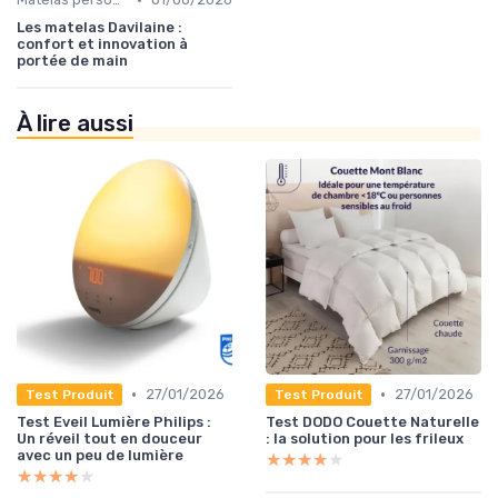
Les matelas Davilaine :
confort et innovation à
portée de main
À lire aussi
•
•
27/01/2026
27/01/2026
Test Produit
Test Produit
Test Eveil Lumière Philips :
Test DODO Couette Naturelle
Un réveil tout en douceur
: la solution pour les frileux
avec un peu de lumière
★★★★★
★★★★★
★★★★★
★★★★★