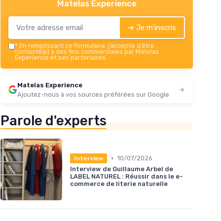
Matelas Experience
➔ Je m'inscris
*
En remplissant ce formulaire, j’accepte d’être
contacté(e) à des fins commerciales par Matelas
Experience et ses partenaires.
Matelas Experience
Ajoutez-nous à vos sources préférées sur Google
Parole d'experts
•
10/07/2026
Interview
Interview de Guillaume Arbel de
LABEL NATUREL : Réussir dans le e-
commerce de literie naturelle