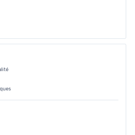
lité
iques