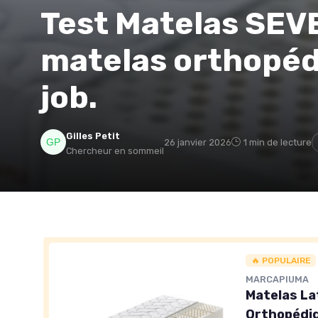
Test Matelas SEVE
matelas orthopédi
job.
Gilles Petit
26 janvier 2026
1 min de lecture
Chercheur en sommeil
🔥 POPULAIRE
MARCAPIUMA
Matelas La
Orthopédiq