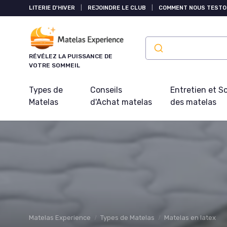
Panneau de gestion des cookies
LITERIE D'HIVER
|
REJOINDRE LE CLUB
|
COMMENT NOUS TESTO
RÉVÉLEZ LA PUISSANCE DE
VOTRE SOMMEIL
Types de
Conseils
Entretien et S
Matelas
d'Achat matelas
des matelas
Matelas Experience
Types de Matelas
Matelas en latex