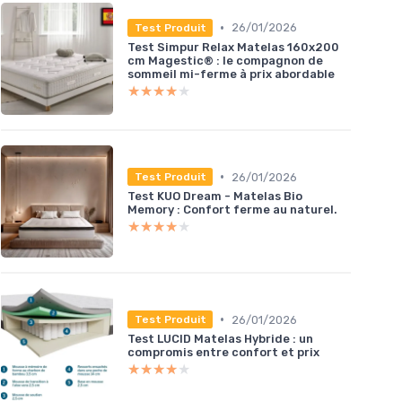
•
26/01/2026
Test Produit
Test Simpur Relax Matelas 160x200
cm Magestic® : le compagnon de
sommeil mi-ferme à prix abordable
★★★★★
★★★★★
•
26/01/2026
Test Produit
Test KUO Dream - Matelas Bio
Memory : Confort ferme au naturel.
★★★★★
★★★★★
•
26/01/2026
Test Produit
Test LUCID Matelas Hybride : un
compromis entre confort et prix
★★★★★
★★★★★