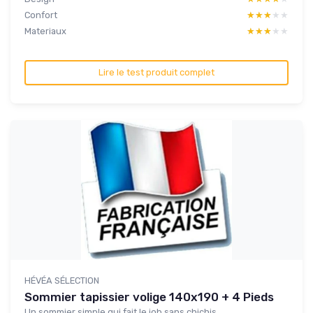
Confort
★★★★★
★★★★★
Materiaux
★★★★★
★★★★★
Lire le test produit complet
HÉVÉA SÉLECTION
Sommier tapissier volige 140x190 + 4 Pieds
Un sommier simple qui fait le job sans chichis