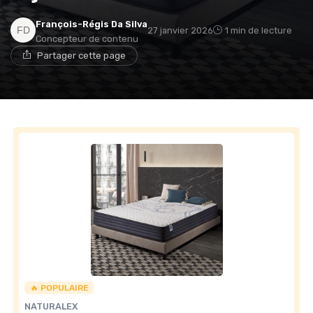
François-Régis Da Silva
27 janvier 2026
1 min de lecture
Concepteur de contenu
→ Je rejoins le club
Partager cette page
* En rejoignant le club, j'accepte de recevoir les emails
de Matelas Experience et les offres de ses partenaires.
Non merci, peut-être plus tard
🔥 POPULAIRE
NATURALEX