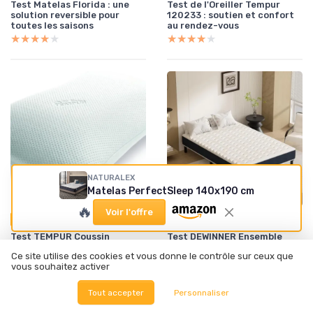
Test Matelas Florida : une
Test de l'Oreiller Tempur
solution reversible pour
120233 : soutien et confort
toutes les saisons
au rendez-vous
★★★★★
★★★★★
★★★★★
★★★★★
NATURALEX
Matelas PerfectSleep 140x190 cm
🔥
Voir l'offre
•
•
27/01/2026
27/01/2026
Test Produit
Test Produit
Test TEMPUR Coussin
Test DEWINNER Ensemble
cervical ergonomique
Matelas + Sommier : Un choix
Ce site utilise des cookies et vous donne le contrôle sur ceux que
Symphony : un soutien
pratique pour un sommeil
vous souhaitez activer
correct pour les dormeurs
correct
sur le dos et le côté
★★★★★
★★★★★
★★★★★
★★★★★
Tout accepter
Personnaliser