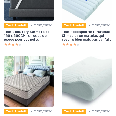
•
•
27/01/2026
27/01/2026
Test Produit
Test Produit
Test BedStory Surmatelas
Test Foppapedretti Matelas
160 x 200CM : un coup de
Climatic : un matelas qui
pouce pour vos nuits
respire bien mais pas parfait
★★★★★
★★★★★
★★★★★
★★★★★
•
•
27/01/2026
27/01/2026
Test Produit
Test Produit