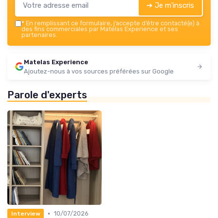
➔ Je m'inscris
*
En remplissant ce formulaire, j’accepte d’être contacté(e) à
des fins commerciales par Matelas Experience et ses
partenaires.
Matelas Experience
Ajoutez-nous à vos sources préférées sur Google
Parole d'experts
•
10/07/2026
Interview