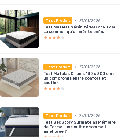
•
27/01/2026
Test Produit
Test Matelas Sérénité 140 x 190 cm :
Le sommeil qu'on mérite enfin.
★★★★★
★★★★★
•
27/01/2026
Test Produit
Test Matelas Orionis 180 x 200 cm :
un compromis entre confort et
soutien
★★★★★
★★★★★
•
27/01/2026
Test Produit
Test BedStory Surmatelas Mémoire
de Forme : une nuit de sommeil
améliorée ?