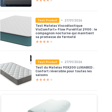
★★★★★
★★★★★
•
27/01/2026
Test Produit
Test Matelas Viscoélastique
VisComfort+ Flow PureVital 2900 : le
compagnon nocturne qui maintient
sa promesse de fermeté
★★★★★
★★★★★
•
27/01/2026
Test Produit
Test du Matelas 90X200 LUXIABED :
Confort réversible pour toutes les
saisons
★★★★★
★★★★★