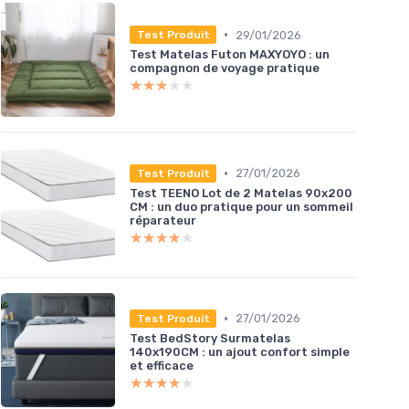
•
29/01/2026
Test Produit
Test Matelas Futon MAXYOYO : un
compagnon de voyage pratique
★★★★★
★★★★★
•
27/01/2026
Test Produit
Test TEENO Lot de 2 Matelas 90x200
CM : un duo pratique pour un sommeil
réparateur
★★★★★
★★★★★
•
27/01/2026
Test Produit
Test BedStory Surmatelas
140x190CM : un ajout confort simple
et efficace
★★★★★
★★★★★