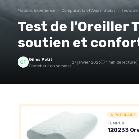
Matelas Experience
Comparatifs et Avis matelas
Tests de
Test de l'Oreiller
soutien et confor
Gilles Petit
27 janvier 2026
1 min de lecture
Chercheur en sommeil
🔥 POPULAIRE
TEMPUR
120233 Orei