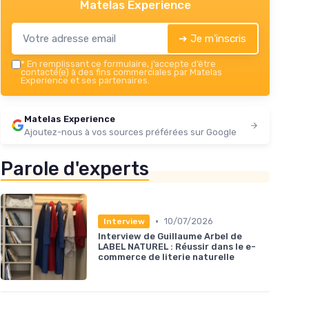
Matelas Experience
➔ Je m'inscris
*
En remplissant ce formulaire, j’accepte d’être
contacté(e) à des fins commerciales par Matelas
Experience et ses partenaires.
Matelas Experience
Ajoutez-nous à vos sources préférées sur Google
Parole d'experts
•
10/07/2026
Interview
Interview de Guillaume Arbel de
LABEL NATUREL : Réussir dans le e-
commerce de literie naturelle