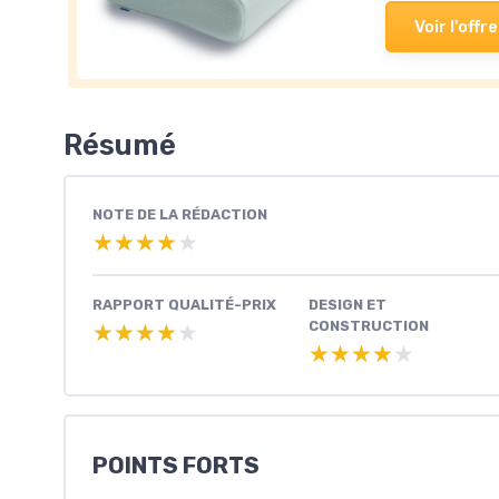
Voir l'offre
Résumé
NOTE DE LA RÉDACTION
★★★★★
★★★★★
RAPPORT QUALITÉ-PRIX
DESIGN ET
CONSTRUCTION
★★★★★
★★★★★
★★★★★
★★★★★
POINTS FORTS