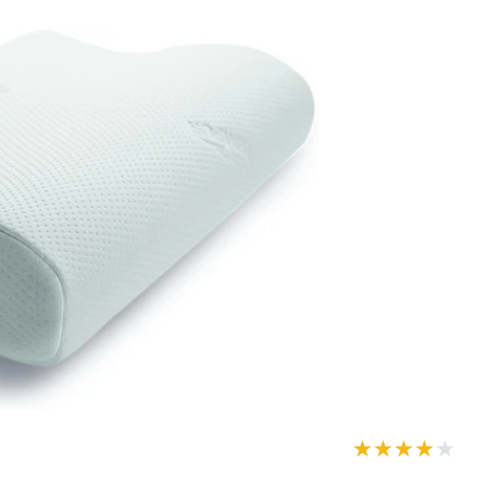
★★★★★
★★★★★