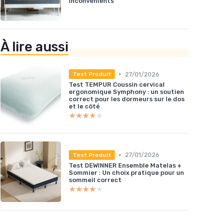
inconvénients
À lire aussi
•
27/01/2026
Test Produit
Test TEMPUR Coussin cervical
ergonomique Symphony : un soutien
correct pour les dormeurs sur le dos
et le côté
★★★★★
★★★★★
•
27/01/2026
Test Produit
Test DEWINNER Ensemble Matelas +
Sommier : Un choix pratique pour un
sommeil correct
★★★★★
★★★★★