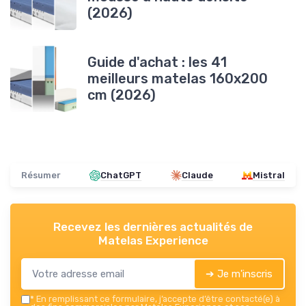
(2026)
Guide d'achat : les 41
meilleurs matelas 160x200
cm (2026)
Résumer
ChatGPT
Claude
Mistral
Recevez les dernières actualités de
Matelas Experience
➔ Je m'inscris
*
En remplissant ce formulaire, j’accepte d’être contacté(e) à