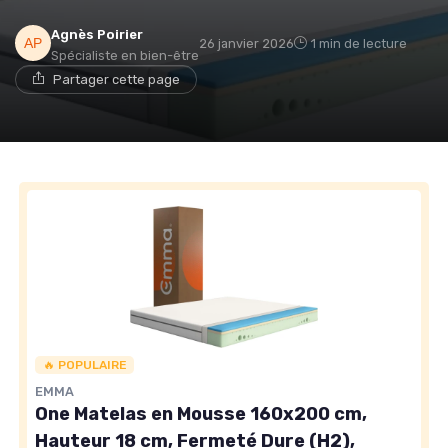
Agnès Poirier
26 janvier 2026
1 min de lecture
Spécialiste en bien-être
Partager cette page
→ Je rejoins le club
* En rejoignant le club, j'accepte de recevoir les emails
de Matelas Experience et les offres de ses partenaires.
🔥 POPULAIRE
EMMA
One Matelas en Mousse 160x200 cm,
Hauteur 18 cm, Fermeté Dure (H2),