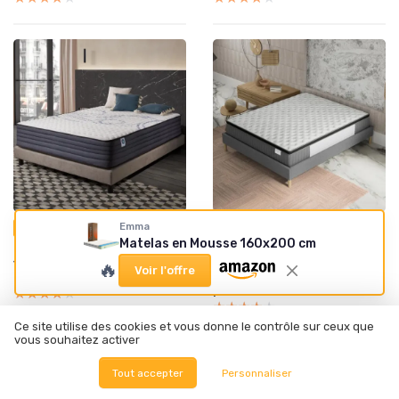
•
•
Emma
26/01/2026
26/01/2026
Test Produit
Test Produit
Matelas en Mousse 160x200 cm
Test Matelas PerfectSleep
Test Matelas Elekctra
180x200 : le repos ferme à
140x200cm : un soutien
🔥
Voir l'offre
portée de nuit
tonique pour des nuits
paisibles
★★★★★
★★★★★
★★★★★
★★★★★
Ce site utilise des cookies et vous donne le contrôle sur ceux que
vous souhaitez activer
Tout accepter
Personnaliser