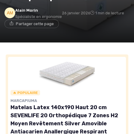
Alain Morin
26 janvier 2026
1 min de lecture
Spécialiste en ergonomie
→ Je rejoins le club
Partager cette page
* En rejoignant le club, j'accepte de recevoir les emails
de Matelas Experience et les offres de ses partenaires.
Non merci, peut-être plus tard
🔥 POPULAIRE
MARCAPIUMA
Matelas Latex 140x190 Haut 20 cm
SEVENLIFE 20 Orthopédique 7 Zones H2
Moyen Revêtement Silver Amovible
Antiacarien Anallergique Respirant