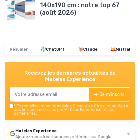
140x190 cm : notre top 67
(août 2026)
Résumer
ChatGPT
Claude
Mistral
Recevez les dernières actualités de
Matelas Experience
➔ Je m'inscris
*
En remplissant ce formulaire, j’accepte d’être contacté(e) à
des fins commerciales par Matelas Experience et ses
partenaires.
Matelas Experience
Ajoutez-nous à vos sources préférées sur Google