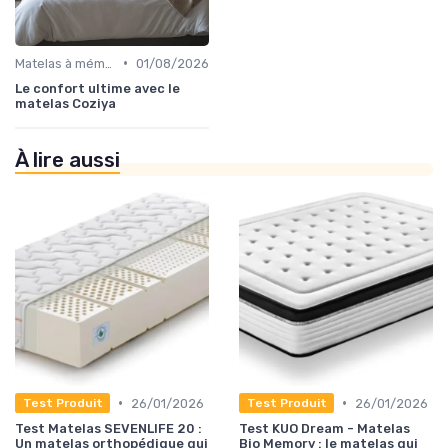
•
Matelas à mémoire de forme
01/08/2026
Le confort ultime avec le
matelas Coziya
À lire aussi
•
•
26/01/2026
26/01/2026
Test Produit
Test Produit
Test Matelas SEVENLIFE 20 :
Test KUO Dream - Matelas
Un matelas orthopédique qui
Bio Memory : le matelas qui