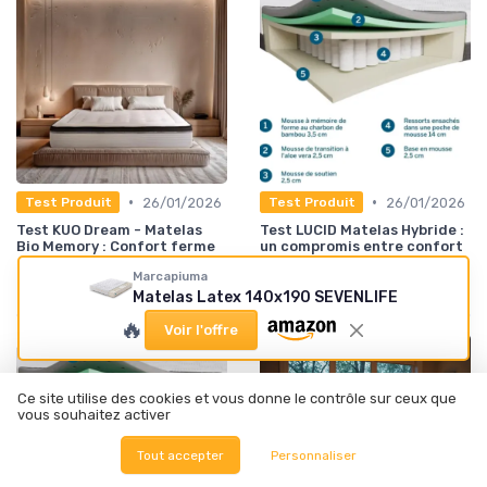
•
•
26/01/2026
26/01/2026
Test Produit
Test Produit
Test KUO Dream - Matelas
Test LUCID Matelas Hybride :
Bio Memory : Confort ferme
un compromis entre confort
au naturel.
et prix
Marcapiuma
★★★★★
★★★★★
★★★★★
★★★★★
Matelas Latex 140x190 SEVENLIFE
🔥
Voir l'offre
Ce site utilise des cookies et vous donne le contrôle sur ceux que
vous souhaitez activer
Tout accepter
Personnaliser