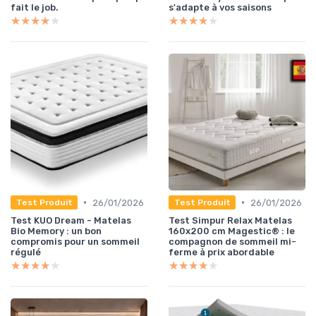
fait le job.
s'adapte à vos saisons
★★★★★
★★★★★
★★★★★
★★★★★
•
•
26/01/2026
26/01/2026
Test Produit
Test Produit
Test KUO Dream - Matelas
Test Simpur Relax Matelas
Bio Memory : un bon
160x200 cm Magestic® : le
compromis pour un sommeil
compagnon de sommeil mi-
régulé
ferme à prix abordable
★★★★★
★★★★★
★★★★★
★★★★★