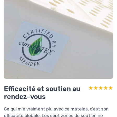
Efficacité et soutien au
★★★★★
★★★★★
rendez-vous
Ce qui m'a vraiment plu avec ce matelas, c'est son
efficacité globale. Les sept zones de soutien ne