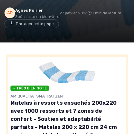
Agnès Poirier
27 janvier 2026
1 min de lecture
Spécialiste en bien-être
→ Je rejoins le club
Partager cette page
* En rejoignant le club, j'accepte de recevoir les emails
de Matelas Experience et les offres de ses partenaires.
Non merci, peut-être plus tard
⭐ TRÈS BIEN NOTÉ
AM QUALITÄTSMATRATZEN
Matelas à ressorts ensachés 200x220
avec 1000 ressorts et 7 zones de
confort - Soutien et adaptabilité
parfaits - Matelas 200 x 220 cm 24 cm