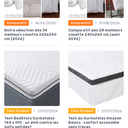
•
•
14/06/2026
01/08/2026
Comparatif
Comparatif
Notre sélection des 34
Comparatif des 28 meilleurs
meilleurs couette 220x240
couette 240x260 cm (août
cm (2026)
2026)
•
•
27/01/2026
27/01/2026
Test Produit
Test Produit
Test BedStory Surmatelas
Test du Surmatelas Amazon
140 x 190 : un allié contre les
Basics : confort accessible
nuits agitées?
sans tracas