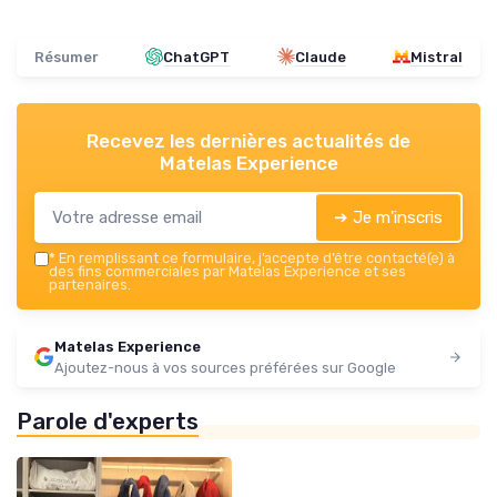
Résumer
ChatGPT
Claude
Mistral
Recevez les dernières actualités de
Matelas Experience
➔ Je m'inscris
*
En remplissant ce formulaire, j’accepte d’être contacté(e) à
des fins commerciales par Matelas Experience et ses
partenaires.
Matelas Experience
Ajoutez-nous à vos sources préférées sur Google
Parole d'experts