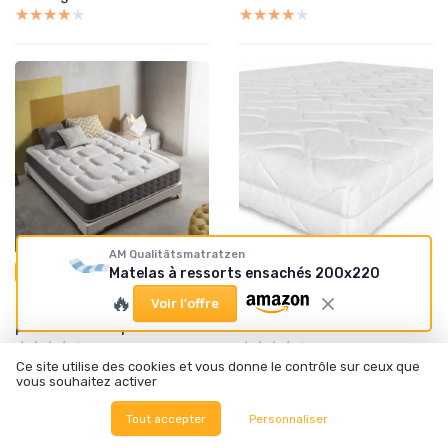
★★★★★
★★★★★
★★★★★
★★★★★
AM Qualitätsmatratzen
•
•
27/01/2026
27/01/2026
Matelas à ressorts ensachés 200x220
Test Produit
Test Produit
Test SIMPUR Relax : un
Test Amazon Basics Matelas
🔥
Voir l'offre
matelas qui tient ses
7 zones : un soutien correct
promesses basiques
sans chichis
★★★★★
★★★★★
★★★★★
★★★★★
Ce site utilise des cookies et vous donne le contrôle sur ceux que
vous souhaitez activer
Tout accepter
Personnaliser