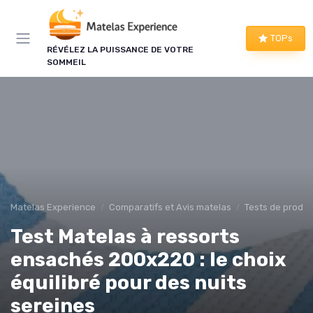
Panneau de gestion des cookies
×
TOPs
RÉVÉLEZ LA PUISSANCE DE VOTRE
LE CLUB MATELAS EXPERIENCE
SOMMEIL
Mieux dormir, ça commence
ici !
Une à deux fois par semaine, les bons plans literie
que nous avons vérifiés, nos tests en avant-
première et les conseils qui ne tiennent pas dans
un comparatif.
Matelas Experience
Comparatifs et Avis matelas
Tests de produi
Bons plans vérifiés
Test Matelas à ressorts
Tests en avant-première
ensachés 200x220 : le choix
Conseils pratiques
Nouveautés filtrées
équilibré pour des nuits
sereines