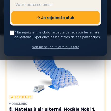
Sandrine Dupuis
29 janvier 2026
1 min de lecture
Rédactrice de comparatifs
→ Je rejoins le club
Partager cette page
* En rejoignant le club, j'accepte de recevoir les emails
de Matelas Experience et les offres de ses partenaires.
Non merci, peut-être plus tard
🔥 POPULAIRE
MOBICLINIC
®, Matelas à air alterné, Modèle Mobi 1,