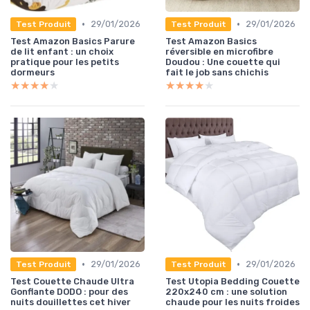
•
•
29/01/2026
29/01/2026
Test Produit
Test Produit
Test Amazon Basics Parure
Test Amazon Basics
de lit enfant : un choix
réversible en microfibre
pratique pour les petits
Doudou : Une couette qui
dormeurs
fait le job sans chichis
★★★★★
★★★★★
★★★★★
★★★★★
•
•
29/01/2026
29/01/2026
Test Produit
Test Produit
Test Couette Chaude Ultra
Test Utopia Bedding Couette
Gonflante DODO : pour des
220x240 cm : une solution
nuits douillettes cet hiver
chaude pour les nuits froides