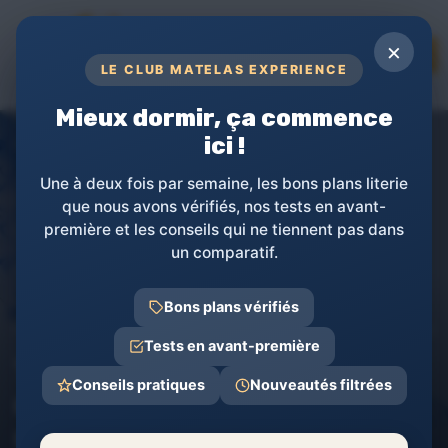
Panneau de gestion des cookies
×
TOPs
LE CLUB MATELAS EXPERIENCE
RÉVÉLEZ LA PUISSANCE DE VOTRE
SOMMEIL
Mieux dormir, ça commence
ici !
Une à deux fois par semaine, les bons plans literie
que nous avons vérifiés, nos tests en avant-
première et les conseils qui ne tiennent pas dans
un comparatif.
Bons plans vérifiés
Matelas Experience
Comparatifs et Avis matelas
Tests de produi
Tests en avant-première
Test Mobiclinic Mobi 1 : Le
Conseils pratiques
Nouveautés filtrées
matelas à air qui fait le job
sans chichis