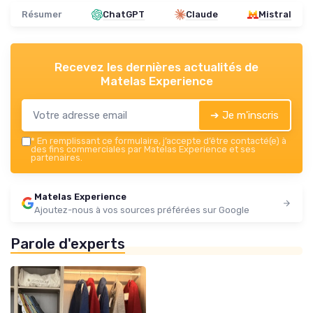
Résumer
ChatGPT
Claude
Mistral
Recevez les dernières actualités de
Matelas Experience
➔ Je m'inscris
*
En remplissant ce formulaire, j’accepte d’être contacté(e) à
des fins commerciales par Matelas Experience et ses
partenaires.
Matelas Experience
Ajoutez-nous à vos sources préférées sur Google
Parole d'experts