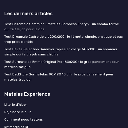
Les derniers articles
Test Ensemble Sommier + Matelas Somness Energy : un combo ferme
qui fait le job pour le dos
Test Dreamzie Cadre de Lit 200x200 : le lit metal simple, pratique et pas
trop prise de tête
Test Hévéa Sélection Sommier tapissier volige 140x190 : un sommier
simple qui fait le job sans chichis
Test Surmatelas Emma Original Pro 180x200 : le gros pansement pour
matelas fatigué
Test BedStory Surmatelas 90x190 10 cm : le gros pansement pour
matelas trop dur
Matelas Experience
Literie d'hiver
Rejoindre le club
Comment nous testons
Kit média et RP