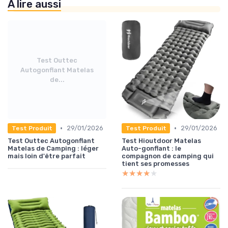
À lire aussi
Test Outtec
Autogonflant Matelas
de...
•
•
29/01/2026
29/01/2026
Test Produit
Test Produit
Test Outtec Autogonflant
Test Hioutdoor Matelas
Matelas de Camping : léger
Auto-gonflant : le
mais loin d'être parfait
compagnon de camping qui
tient ses promesses
★★★★★
★★★★★