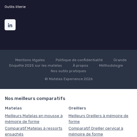
Outils literie
Mentions légales
Politique de confidentialité
Grande
Enquête 2025 sur les matelas
À propos
Méthodologie
Nos outils pratiques
© Matelas Experience 2026
Nos meilleurs comparatifs
Matelas
Oreillers
Meilleurs Matelas en mousse à
Meilleurs Oreillers à mémoire de
mémoire de forme
forme
Comparatif Matelas à ressorts
Comparatif Oreiller cervical à
ensachés
mémoire de forme