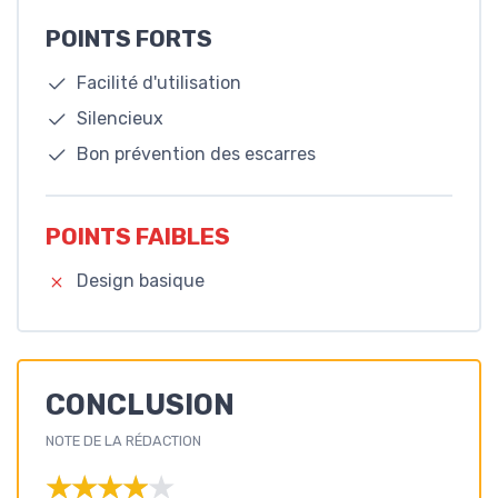
POINTS FORTS
Facilité d'utilisation
Silencieux
Bon prévention des escarres
POINTS FAIBLES
Design basique
🔥 POPULAIRE
MOBICLINIC
®, Matelas à air alterné, Modèle Mobi 1,
CONCLUSION
avec moteur à compresseur, PVC
NOTE DE LA RÉDACTION
médical ignifuge, Marque européenne,
pour escarres Grade I, 200 x 90 x 7, 130
★★★★★
★★★★★