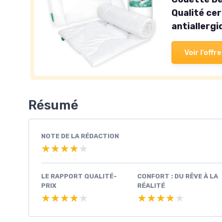
Qualité ce
antiallerg
Voir l'offre
Résumé
NOTE DE LA RÉDACTION
★★★★★
★★★★★
LE RAPPORT QUALITÉ-
CONFORT : DU RÊVE À LA
PRIX
RÉALITÉ
★★★★★
★★★★★
★★★★★
★★★★★