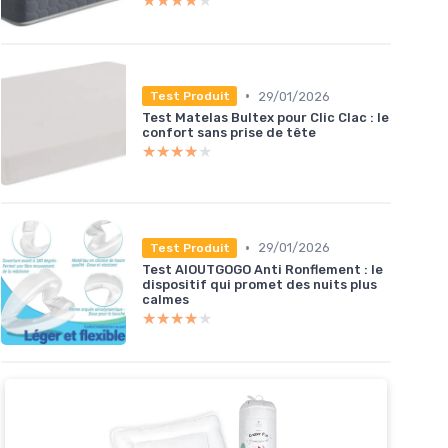
★★★★★
★★★★★
•
29/01/2026
Test Produit
Test Matelas Bultex pour Clic Clac : le
confort sans prise de tête
★★★★★
★★★★★
•
29/01/2026
Test Produit
Test AIOUTGOGO Anti Ronflement : le
dispositif qui promet des nuits plus
calmes
★★★★★
★★★★★