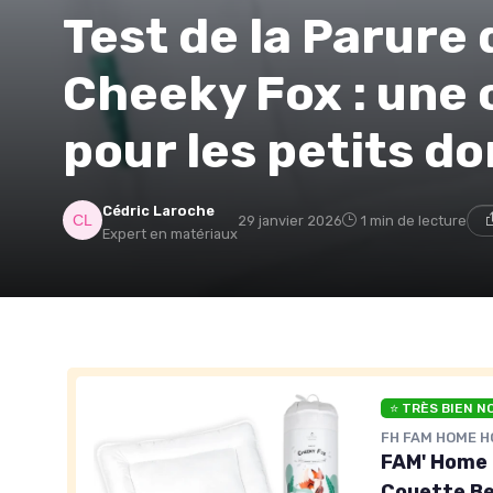
Test de la Parure
Cheeky Fox : une 
pour les petits d
Cédric Laroche
29 janvier 2026
1 min de lecture
Expert en matériaux
⭐ TRÈS BIEN N
FH FAM HOME 
FAM' Home 
Couette Be