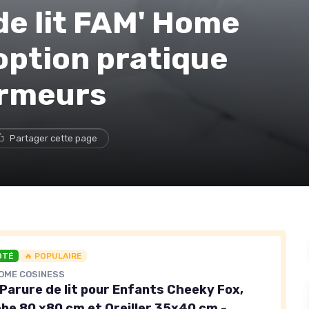
 de lit FAM' Home
option pratique
ormeurs
Partager cette page
OTÉ
🔥 POPULAIRE
HOME COSINESS
Parure de lit pour Enfants Cheeky Fox,
be 80 x80 cm et Oreiller 35x40 cm -