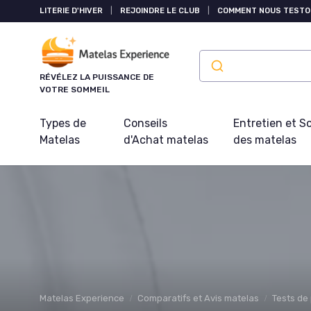
Panneau de gestion des cookies
LITERIE D'HIVER
|
REJOINDRE LE CLUB
|
COMMENT NOUS TESTO
RÉVÉLEZ LA PUISSANCE DE
VOTRE SOMMEIL
Types de
Conseils
Entretien et S
Matelas
d'Achat matelas
des matelas
Matelas Experience
Comparatifs et Avis matelas
Tests de