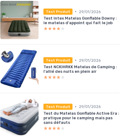
•
29/01/2026
Test Produit
Test Intex Matelas Gonflable Downy :
le matelas d'appoint qui fait le job
★★★★★
★★★★★
•
29/01/2026
Test Produit
Test NCKIHRKK Matelas de Camping :
l'allié des nuits en plein air
★★★★★
★★★★★
•
29/01/2026
Test Produit
Test du Matelas Gonflable Active Era :
pratique pour le camping mais pas
sans défauts
★★★★★
★★★★★