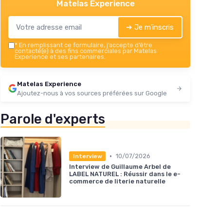
Matelas Experience
➔ Je m'inscris
*
En remplissant ce formulaire, j’accepte d’être
contacté(e) à des fins commerciales par Matelas
Experience et ses partenaires.
Matelas Experience
Ajoutez-nous à vos sources préférées sur Google
Parole d'experts
•
10/07/2026
Interview
Interview de Guillaume Arbel de
LABEL NATUREL : Réussir dans le e-
commerce de literie naturelle