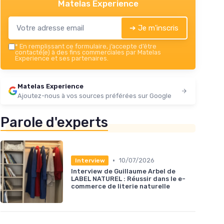
Matelas Experience
➔ Je m'inscris
*
En remplissant ce formulaire, j’accepte d’être
contacté(e) à des fins commerciales par Matelas
Experience et ses partenaires.
Matelas Experience
Ajoutez-nous à vos sources préférées sur Google
Parole d'experts
•
10/07/2026
Interview
Interview de Guillaume Arbel de
LABEL NATUREL : Réussir dans le e-
commerce de literie naturelle