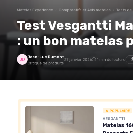
Matelas Experience
Comparatifs et Avis matelas
Tests de
Test Vesgantti M
: un bon matelas 
Jean-Luc Dumont
27 janvier 2026
1 min de lecture
Critique de produits
🔥 POPULAIRE
VESGANTTI
Matelas 16