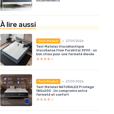
inconvénients
À lire aussi
•
27/01/2026
Test Produit
Test Matelas Viscoélastique
ViscoSense Flow PureVital 3990 : un
bon choix pour une fermeté élevée
★★★★★
★★★★★
•
27/01/2026
Test Produit
Test Matelas NATURALEX Privilege
180x200 : Un compromis entre
fermeté et confort
★★★★★
★★★★★