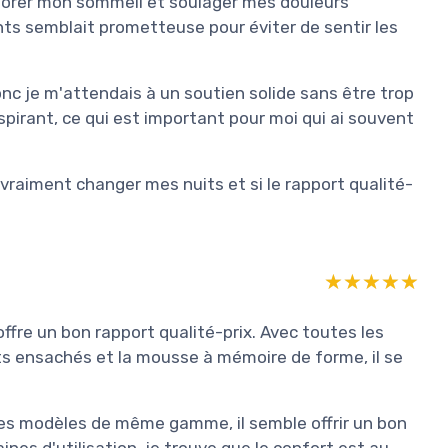
éliorer mon sommeil et soulager mes douleurs
ts semblait prometteuse pour éviter de sentir les
 je m'attendais à un soutien solide sans être trop
respirant, ce qui est important pour moi qui ai souvent
t vraiment changer mes nuits et si le rapport qualité-
★★★★★
★★★★★
ffre un bon rapport qualité-prix. Avec toutes les
ts ensachés et la mousse à mémoire de forme, il se
res modèles de même gamme, il semble offrir un bon
nes d'utilisation, je trouve que le confort est au