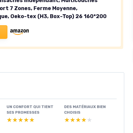
nsachés Indépendant, Multicouches
ort 7 Zones, Ferme Moyenne,
ue, Oeko-tex (H3, Box-Top) 26 160*200
UN CONFORT QUI TIENT
DES MATÉRIAUX BIEN
SES PROMESSES
CHOISIS
★★★★★
★★★★★
★★★★★
★★★★★