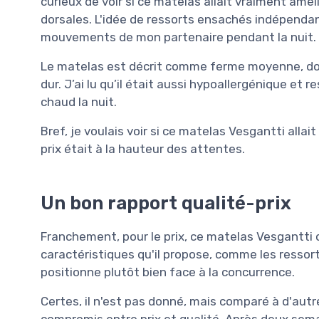
curieux de voir si ce matelas allait vraiment am
dorsales. L'idée de ressorts ensachés indépendan
mouvements de mon partenaire pendant la nuit.
Le matelas est décrit comme ferme moyenne, donc
dur. J’ai lu qu’il était aussi hypoallergénique et 
chaud la nuit.
Bref, je voulais voir si ce matelas Vesgantti allai
prix était à la hauteur des attentes.
Un bon rapport qualité-prix
Franchement, pour le prix, ce matelas Vesgantti o
caractéristiques qu'il propose, comme les ressor
positionne plutôt bien face à la concurrence.
Certes, il n'est pas donné, mais comparé à d'aut
compromis entre prix et qualité. Après deux semai