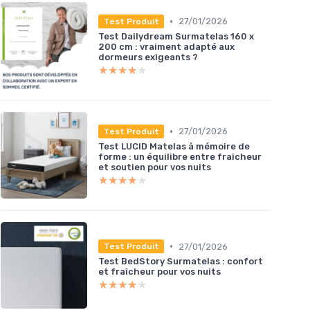
•
27/01/2026
Test Produit
Test Dailydream Surmatelas 160 x
200 cm : vraiment adapté aux
dormeurs exigeants ?
★★★★★
★★★★★
•
27/01/2026
Test Produit
Test LUCID Matelas à mémoire de
forme : un équilibre entre fraîcheur
et soutien pour vos nuits
★★★★★
★★★★★
•
27/01/2026
Test Produit
Test BedStory Surmatelas : confort
et fraîcheur pour vos nuits
★★★★★
★★★★★