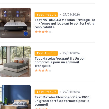
•
27/01/2026
Test Produit
Test NATURALEX Matelas Privilege : le
mi-ferme qui joue sur le confort et la
respirabilité
★★★★★
★★★★★
•
27/01/2026
Test Produit
Test Matelas Vesgantti : Un bon
compromis pour un sommeil
tranquille
★★★★★
★★★★★
•
27/01/2026
Test Produit
Test Matelas Flow ViscoCare 1900 :
un grand carré de fermeté pour le
sommeil