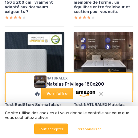
160 x 200 cm : vraiment
mémoire de forme : un
adapté aux dormeurs
équilibre entre fraîcheur et
exigeants ?
soutien pour vos nuits
★★★★★
★★★★★
★★★★★
★★★★★
NATURALEX
Matelas Privilege 180x200
🔥
Voir l'offre
•
•
27/01/2026
27/01/2026
Test Produit
Test Produit
Test BedStory Surmatelas :
Test NATURALEX Matelas
confort et fraîcheur pour
Privilege : le mi-ferme qui
Ce site utilise des cookies et vous donne le contrôle sur ceux que
vos nuits
joue sur le confort et la
vous souhaitez activer
respirabilité
★★★★★
★★★★★
★★★★★
★★★★★
Tout accepter
Personnaliser