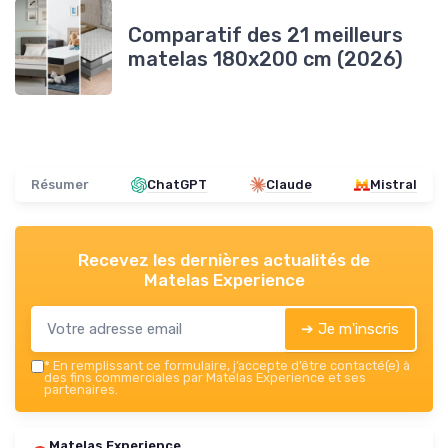
Comparatif des 21 meilleurs
matelas 180x200 cm (2026)
Résumer
ChatGPT
Claude
Mistral
Recevez les dernières actualités de
Matelas Experience
➔ Je m'inscris
*
En remplissant ce formulaire, j’accepte d’être contacté(e) à
des fins commerciales par Matelas Experience et ses
partenaires.
Matelas Experience