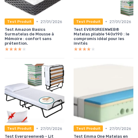
•
•
27/01/2026
27/01/2026
Test Produit
Test Produit
Test Amazon Basics
Test EVERGREENWEB®
Surmatelas de Mousse à
Matelas pliable 140x190 : le
Mémoire : confort sans
compromis idéal pour les
prétention.
invités
★★★★★
★★★★★
★★★★★
★★★★★
•
•
27/01/2026
27/01/2026
Test Produit
Test Produit
Test Evergreenweb - Lit
Test Emma One Matelas en