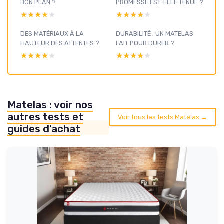
BON PLAN ?
PROMESSE EST-ELLE TENUE ?
★★★★★
★★★★★
★★★★★
★★★★★
DES MATÉRIAUX À LA
DURABILITÉ : UN MATELAS
HAUTEUR DES ATTENTES ?
FAIT POUR DURER ?
★★★★★
★★★★★
★★★★★
★★★★★
Matelas : voir nos
autres tests et
Voir tous les tests Matelas →
guides d'achat