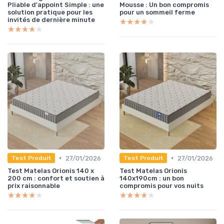
Pliable d'appoint Simple : une
Mousse : Un bon compromis
solution pratique pour les
pour un sommeil ferme
invités de dernière minute
★★★★★
★★★★★
★★★★★
★★★★★
•
•
27/01/2026
27/01/2026
Test Produit
Test Produit
Test Matelas Orionis 140 x
Test Matelas Orionis
200 cm : confort et soutien à
140x190cm : un bon
prix raisonnable
compromis pour vos nuits
★★★★★
★★★★★
★★★★★
★★★★★