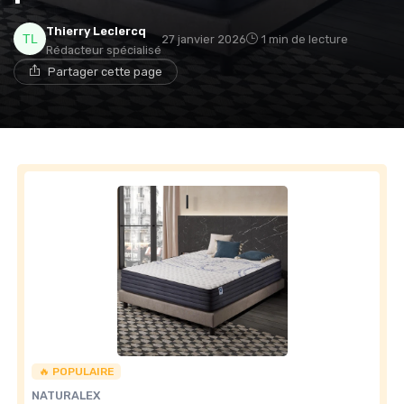
Thierry Leclercq
27 janvier 2026
1 min de lecture
Rédacteur spécialisé
→ Je rejoins le club
Partager cette page
* En rejoignant le club, j'accepte de recevoir les emails
de Matelas Experience et les offres de ses partenaires.
Non merci, peut-être plus tard
🔥 POPULAIRE
NATURALEX