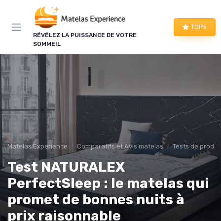
Panneau de gestion des cookies
×
TOPs
RÉVÉLEZ LA PUISSANCE DE VOTRE
LE CLUB MATELAS EXPERIENCE
SOMMEIL
Mieux dormir, ça commence
ici !
Une à deux fois par semaine, les bons plans literie
que nous avons vérifiés, nos tests en avant-
première et les conseils qui ne tiennent pas dans
un comparatif.
Matelas Experience
Comparatifs et Avis matelas
Tests de produi
Bons plans vérifiés
Test NATURALEX
Tests en avant-première
PerfectSleep : le matelas qui
Conseils pratiques
Nouveautés filtrées
promet de bonnes nuits à
prix raisonnable