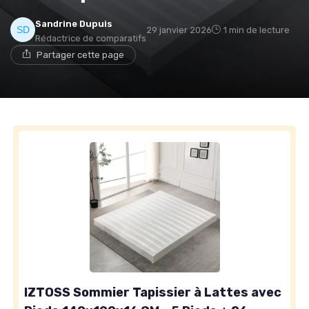
Sandrine Dupuis
29 janvier 2026
1 min de lecture
Rédactrice de comparatifs
Partager cette page
→ Je rejoins le club
* En rejoignant le club, j'accepte de recevoir les emails
de Matelas Experience et les offres de ses partenaires.
IZTOSS Sommier Tapissier à Lattes avec