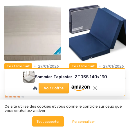
•
•
29/01/2026
29/01/2026
Test Produit
Test Produit
Test Matelas pour Banquette
Test Matelas Lit Parapluie
Sommier Tapissier IZTOSS 140x190
BZ 140x190 ALOA HR 43 : le
Sleeper 120x60 cm : pratique
matelas qui tient ses
et compact pour voyager
🔥
promesses pour un couchage
léger
Voir l'offre
quotidien
★★★★★
★★★★★
★★★★★
★★★★★
Ce site utilise des cookies et vous donne le contrôle sur ceux que
vous souhaitez activer
Tout accepter
Personnaliser