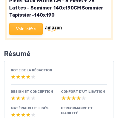
Pieds 140x190x16 CM - 5 Pieds + 26
Lattes - Somimer 140x190CM Sommier
Tapissier-140x190
Voir l'offre
Résumé
NOTE DE LA RÉDACTION
★★★★★
★★★★★
DESIGN ET CONCEPTION
CONFORT D'UTILISATION
★★★★★
★★★★★
★★★★★
★★★★★
MATÉRIAUX UTILISÉS
PERFORMANCE ET
FIABILITÉ
★★★★★
★★★★★