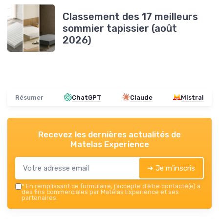
Classement des 17 meilleurs
sommier tapissier (août
2026)
Résumer
ChatGPT
Claude
Mistral
Recevez les dernières actualités de
Matelas Experience
➔ Je m'inscris
*
En remplissant ce formulaire, j’accepte d’être contacté(e) à
des fins commerciales par Matelas Experience et ses
partenaires.