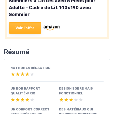
Sommiers à Lattes avec 5 Pieds pour
Adulte - Cadre de Lit 140x190 avec
Sommier
Voir l'offre
Résumé
NOTE DE LA RÉDACTION
★★★★★
★★★★★
UN BON RAPPORT
DESIGN SOBRE MAIS
QUALITÉ-PRIX
FONCTIONNEL
★★★★★
★★★★★
★★★★★
★★★★★
UN CONFORT CORRECT
DES MATÉRIAUX QUI