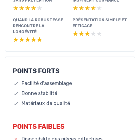
SANS PRÉTENTION
INSPIRENT CONFIANCE
★★★★★
★★★★★
★★★★★
★★★★★
QUAND LA ROBUSTESSE
PRÉSENTATION SIMPLE ET
RENCONTRE LA
EFFICACE
LONGÉVITÉ
★★★★★
★★★★★
★★★★★
★★★★★
POINTS FORTS
Facilité d'assemblage
Bonne stabilité
Matériaux de qualité
POINTS FAIBLES
Disponibilité des pièces détachées