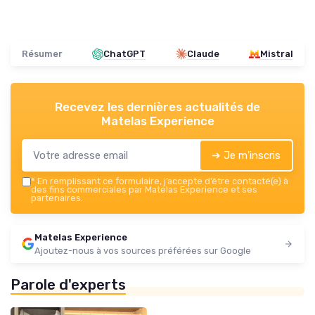
Résumer
ChatGPT
Claude
Mistral
Recevez les dernières actualités de
Matelas Experience
➔ Je m'inscris
*
En remplissant ce formulaire, j’accepte d’être contacté(e) à
des fins commerciales par Matelas Experience et ses
partenaires.
Matelas Experience
Ajoutez-nous à vos sources préférées sur Google
Parole d'experts