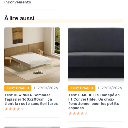
inconvénients
À lire aussi
•
•
29/01/2026
29/01/2026
Test Produit
Test Produit
Test DEWINNER Sommier
Test E-MEUBLES Canapé en
Tapissier 160x200cm : ça
lit Convertible : Un choix
tient la route sans fioritures
fonctionnel pour les petits
espaces
★★★★★
★★★★★
★★★★★
★★★★★