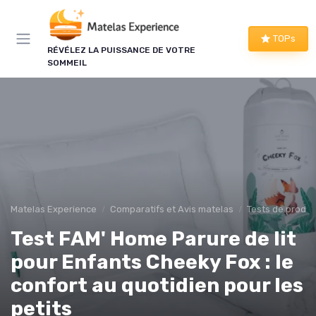
Panneau de gestion des cookies
×
TOPs
RÉVÉLEZ LA PUISSANCE DE VOTRE
LE CLUB MATELAS EXPERIENCE
SOMMEIL
Mieux dormir, ça commence
ici !
Une à deux fois par semaine, les bons plans literie
que nous avons vérifiés, nos tests en avant-
première et les conseils qui ne tiennent pas dans
un comparatif.
Matelas Experience
Comparatifs et Avis matelas
Tests de produi
Bons plans vérifiés
Test FAM' Home Parure de lit
Tests en avant-première
pour Enfants Cheeky Fox : le
Conseils pratiques
Nouveautés filtrées
confort au quotidien pour les
petits