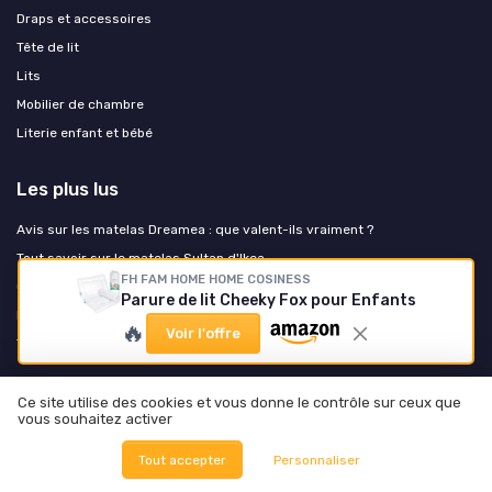
Draps et accessoires
Tête de lit
Lits
Mobilier de chambre
Literie enfant et bébé
Les plus lus
Avis sur les matelas Dreamea : que valent-ils vraiment ?
Tout savoir sur le matelas Sultan d'Ikea
FH FAM HOME HOME COSINESS
Comment identifier les traces de punaises de lit sur votre matelas
Parure de lit Cheeky Fox pour Enfants
Matelas bultex avantages inconvénients
🔥
Voir l'offre
Tout savoir sur le matelas Malvik d'Ikea
Les derniers articles
Ce site utilise des cookies et vous donne le contrôle sur ceux que
vous souhaitez activer
Comment choisir un drap housse 160x200 pour un confort durable et un
Tout accepter
Personnaliser
sommeil réparateur
Comment choisir un drap housse 160x200 pour un confort durable