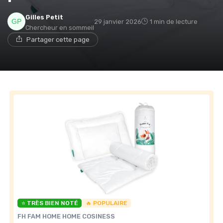
Gilles Petit
29 janvier 2026
1 min de lecture
Chercheur en sommeil
→ Je rejoins le club
Partager cette page
* En rejoignant le club, j'accepte de recevoir les emails
de Matelas Experience et les offres de ses partenaires.
Non merci, peut-être plus tard
⭐ TRÈS BIEN NOTÉ
🔥 POPULAIRE
FH FAM HOME HOME COSINESS