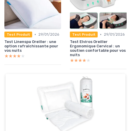
•
•
29/01/2026
29/01/2026
Test Produit
Test Produit
Test Linenspa Oreiller : une
Test Elviros Oreiller
option rafraîchissante pour
Ergonomique Cervical : un
vos nuits
soutien confortable pour vos
nuits
★★★★★
★★★★★
★★★★★
★★★★★