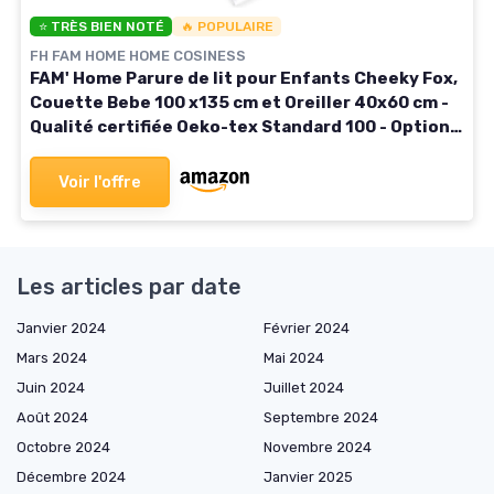
⭐ TRÈS BIEN NOTÉ
🔥 POPULAIRE
FH FAM HOME HOME COSINESS
FAM' Home Parure de lit pour Enfants Cheeky Fox,
Couette Bebe 100 x135 cm et Oreiller 40x60 cm -
Qualité certifiée Oeko-tex Standard 100 - Option
antiallergique - Convient pour Un lit de 70x140 cm
100 x135 cm Couette
Voir l'offre
Les articles par date
Janvier 2024
Février 2024
Mars 2024
Mai 2024
Juin 2024
Juillet 2024
Août 2024
Septembre 2024
Octobre 2024
Novembre 2024
Décembre 2024
Janvier 2025