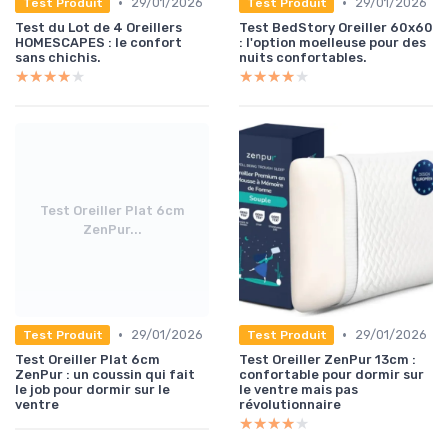
•
•
29/01/2026
29/01/2026
Test Produit
Test Produit
Test du Lot de 4 Oreillers
Test BedStory Oreiller 60x60
HOMESCAPES : le confort
: l'option moelleuse pour des
sans chichis.
nuits confortables.
★★★★★
★★★★★
★★★★★
★★★★★
Test Oreiller Plat 6cm
ZenPur...
•
•
29/01/2026
29/01/2026
Test Produit
Test Produit
Test Oreiller Plat 6cm
Test Oreiller ZenPur 13cm :
ZenPur : un coussin qui fait
confortable pour dormir sur
le job pour dormir sur le
le ventre mais pas
ventre
révolutionnaire
★★★★★
★★★★★