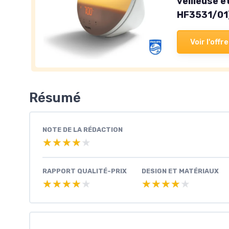
veilleuse e
HF3531/01
Voir l'offre
Résumé
NOTE DE LA RÉDACTION
★★★★★
★★★★★
RAPPORT QUALITÉ-PRIX
DESIGN ET MATÉRIAUX
★★★★★
★★★★★
★★★★★
★★★★★