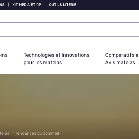
NS
|
KIT MÉDIA ET RP
|
OUTILS LITERIE
oins
Technologies et Innovations
Comparatifs e
pour les matelas
Avis matelas
telas
Tendances du sommeil