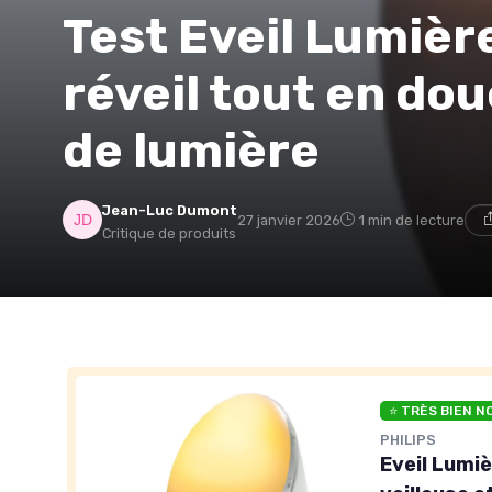
Test Eveil Lumière
réveil tout en do
de lumière
Jean-Luc Dumont
27 janvier 2026
1 min de lecture
Critique de produits
⭐ TRÈS BIEN N
PHILIPS
Eveil Lumiè