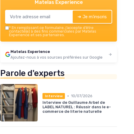
Matelas Experience
➔ Je m'inscris
*
En remplissant ce formulaire, j’accepte d’être
contacté(e) à des fins commerciales par Matelas
Experience et ses partenaires.
Matelas Experience
Ajoutez-nous à vos sources préférées sur Google
Parole d'experts
•
10/07/2026
Interview
Interview de Guillaume Arbel de
LABEL NATUREL : Réussir dans le e-
commerce de literie naturelle