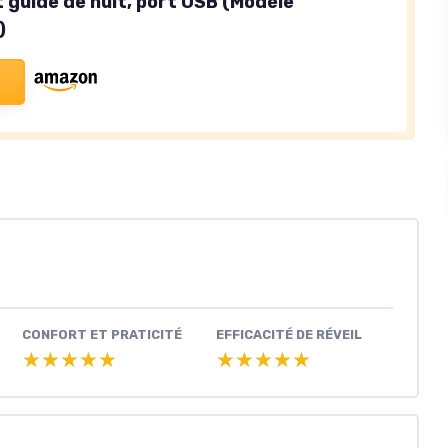
t guide de nuit, port USB (Modèle
)
CONFORT ET PRATICITÉ
EFFICACITÉ DE RÉVEIL
★★★★★
★★★★★
★★★★★
★★★★★