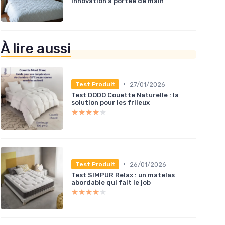
innovation à portée de main
À lire aussi
•
27/01/2026
Test Produit
Test DODO Couette Naturelle : la
solution pour les frileux
★★★★★
★★★★★
•
26/01/2026
Test Produit
Test SIMPUR Relax : un matelas
abordable qui fait le job
★★★★★
★★★★★