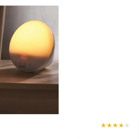
★★★★★
★★★★★