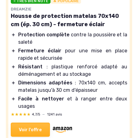
⭐ TRÈS BIEN NOTÉ
🔥 POPULAIRE
DREAMZIE
Housse de protection matelas 70x140
cm (ép. 30 cm) - fermeture éclair
＋
Protection complète
contre la poussière et la
saleté
＋
Fermeture éclair
pour une mise en place
rapide et sécurisée
＋
Résistant
: plastique renforcé adapté au
déménagement et au stockage
＋
Dimensions adaptées
: 70x140 cm, accepts
matelas jusqu'à 30 cm d'épaisseur
＋
Facile à nettoyer
et à ranger entre deux
usages
★★★★★
★★★★★
4,7/5
—
1241 avis
Voir l'offre