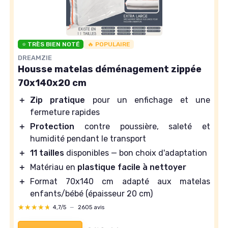
⭐ TRÈS BIEN NOTÉ
🔥 POPULAIRE
DREAMZIE
Housse matelas déménagement zippée
70x140x20 cm
＋
Zip pratique
pour un enfichage et une
fermeture rapides
＋
Protection
contre poussière, saleté et
humidité pendant le transport
＋
11 tailles
disponibles — bon choix d'adaptation
＋
Matériau en
plastique facile à nettoyer
＋
Format 70x140 cm adapté aux matelas
enfants/bébé (épaisseur 20 cm)
★★★★★
★★★★★
4,7/5
—
2605 avis