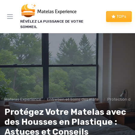
Panneau de gestion des cookies
×
TOPs
RÉVÉLEZ LA PUISSANCE DE VOTRE
LE CLUB MATELAS EXPERIENCE
SOMMEIL
Mieux dormir, ça commence
ici !
Une à deux fois par semaine, les bons plans literie
que nous avons vérifiés, nos tests en avant-
première et les conseils qui ne tiennent pas dans
un comparatif.
Bons plans vérifiés
Matelas Experience
Entretien et Soins des matelas
Protection de 
Tests en avant-première
Protégez Votre Matelas avec
Conseils pratiques
Nouveautés filtrées
des Housses en Plastique :
Astuces et Conseils