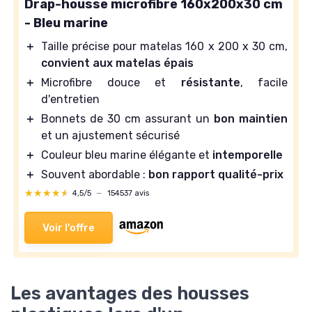
Drap-housse microfibre 160x200x30 cm
- Bleu marine
＋
Taille précise pour matelas 160 x 200 x 30 cm,
convient aux matelas épais
＋
Microfibre douce et
résistante
, facile
d'entretien
＋
Bonnets de 30 cm assurant un
bon maintien
et un ajustement sécurisé
＋
Couleur bleu marine élégante et
intemporelle
＋
Souvent abordable :
bon rapport qualité-prix
★★★★★
★★★★★
4,5/5
—
154537 avis
Voir l'offre
Les avantages des housses