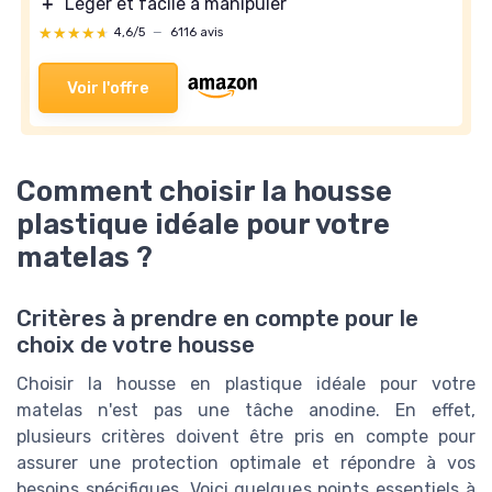
＋
Léger et facile à manipuler
★★★★★
★★★★★
4,6/5
—
6116 avis
Voir l'offre
Comment choisir la housse
plastique idéale pour votre
matelas ?
Critères à prendre en compte pour le
choix de votre housse
Choisir la housse en plastique idéale pour votre
matelas n'est pas une tâche anodine. En effet,
plusieurs critères doivent être pris en compte pour
assurer une protection optimale et répondre à vos
besoins spécifiques. Voici quelques points essentiels à