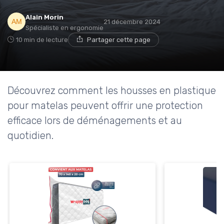
Alain Morin
21 décembre 2024
Spécialiste en ergonomie
→ Je rejoins le club
10 min de lecture
Partager cette page
* En rejoignant le club, j'accepte de recevoir les emails
de Matelas Experience et les offres de ses partenaires.
Découvrez comment les housses en plastique
Non merci, peut-être plus tard
pour matelas peuvent offrir une protection
efficace lors de déménagements et au
quotidien.