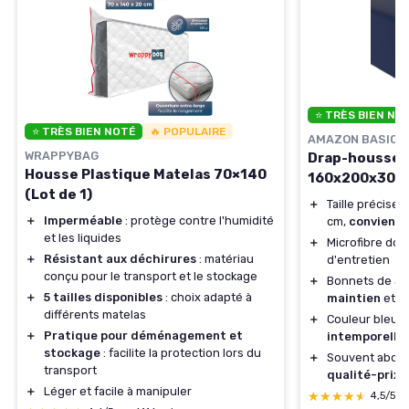
⭐ TRÈS BIEN NO
⭐ TRÈS BIEN NOTÉ
🔥 POPULAIRE
AMAZON BASICS
WRAPPYBAG
Drap-housse m
Housse Plastique Matelas 70×140
160x200x30 cm
(Lot de 1)
＋
Taille précise 
＋
Imperméable
: protège contre l'humidité
cm,
convient 
et les liquides
＋
Microfibre dou
＋
Résistant aux déchirures
: matériau
d'entretien
conçu pour le transport et le stockage
＋
Bonnets de 30
＋
5 tailles disponibles
: choix adapté à
maintien
et u
différents matelas
＋
Couleur bleu m
＋
Pratique pour déménagement et
intemporelle
stockage
: facilite la protection lors du
＋
Souvent abord
transport
qualité-prix
＋
Léger et facile à manipuler
★★★★★
★★★★★
4,5/5