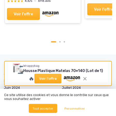
★★★★★
★★★★★
4,6/5
—
6116 avis
Voir l'offre
Voir l'offre
Les articles par date
Wrappybag
Housse Plastique Matelas 70×140 (Lot de 1)
Janvier 2024
Février 2024
🔥
Voir l'offre
Mars 2024
Mai 2024
Juin 2024
Juillet 2024
Août 2024
Septembre 2024
Ce site utilise des cookies et vous donne le contrôle sur ceux que
vous souhaitez activer
Octobre 2024
Novembre 2024
Tout accepter
Personnaliser
Décembre 2024
Janvier 2025
Février 2025
Mars 2025