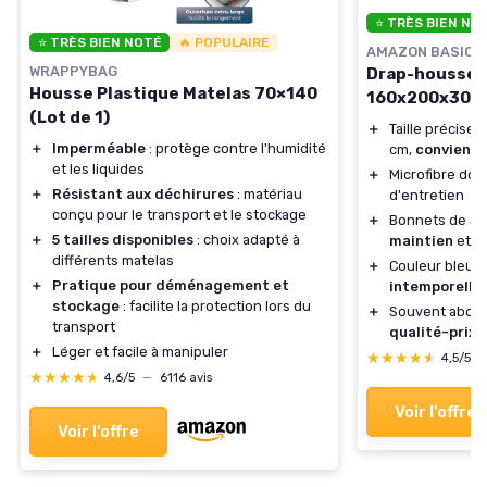
⭐ TRÈS BIEN NO
⭐ TRÈS BIEN NOTÉ
🔥 POPULAIRE
AMAZON BASICS
WRAPPYBAG
Drap-housse m
Housse Plastique Matelas 70×140
160x200x30 cm
(Lot de 1)
＋
Taille précise 
＋
Imperméable
: protège contre l'humidité
cm,
convient 
et les liquides
＋
Microfibre dou
＋
Résistant aux déchirures
: matériau
d'entretien
conçu pour le transport et le stockage
＋
Bonnets de 30
＋
5 tailles disponibles
: choix adapté à
maintien
et u
différents matelas
＋
Couleur bleu m
＋
Pratique pour déménagement et
intemporelle
stockage
: facilite la protection lors du
＋
Souvent abord
transport
qualité-prix
＋
Léger et facile à manipuler
★★★★★
★★★★★
4,5/5
★★★★★
★★★★★
4,6/5
—
6116 avis
Voir l'offre
Voir l'offre