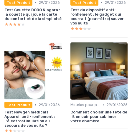
•
•
29/01/2026
29/01/2026
Test Produit
Test Produit
Test Couette DODO Niagara :
Test du dispositif anti-
la couette qui joue la carte
ronflement : le gadget qui
du confort et de la simplicité
pourrait (peut-être) sauver
vos nuits
★★★★★
★★★★★
★★★★★
★★★★★
•
•
29/01/2026
Matelas pour problèmes de dos
29/01/2026
Test Produit
Test Newgen medicals
Comment choisir une tête de
Appareil anti-ronflement :
lit en cuir pour sublimer
L'électrostimulation au
votre chambre
secours de vos nuits ?
★★★★★
★★★★★