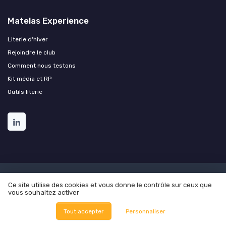
Matelas Experience
Literie d'hiver
Rejoindre le club
Comment nous testons
Kit média et RP
Outils literie
Mentions légales
Politique de confidentialité
Grande
Ce site utilise des cookies et vous donne le contrôle sur ceux que
Enquête 2025 sur les matelas
À propos
Méthodologie
vous souhaitez activer
Nos outils pratiques
© Matelas Experience 2026
Tout accepter
Personnaliser