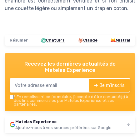
chambre est correctement ventilée et si l’on choisit
une couette légère ou simplement un drap en coton.
Résumer
ChatGPT
Claude
Mistral
Recevez les dernières actualités de
Matelas Experience
➔ Je m'inscris
*
En remplissant ce formulaire, j’accepte d’être contacté(e) à
des fins commerciales par Matelas Experience et ses
partenaires.
Matelas Experience
Ajoutez-nous à vos sources préférées sur Google