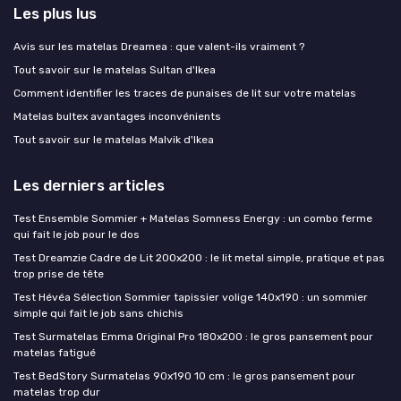
Les plus lus
Avis sur les matelas Dreamea : que valent-ils vraiment ?
Tout savoir sur le matelas Sultan d'Ikea
Comment identifier les traces de punaises de lit sur votre matelas
Matelas bultex avantages inconvénients
Tout savoir sur le matelas Malvik d'Ikea
Les derniers articles
Test Ensemble Sommier + Matelas Somness Energy : un combo ferme
qui fait le job pour le dos
Test Dreamzie Cadre de Lit 200x200 : le lit metal simple, pratique et pas
trop prise de tête
Test Hévéa Sélection Sommier tapissier volige 140x190 : un sommier
simple qui fait le job sans chichis
Test Surmatelas Emma Original Pro 180x200 : le gros pansement pour
matelas fatigué
Test BedStory Surmatelas 90x190 10 cm : le gros pansement pour
matelas trop dur