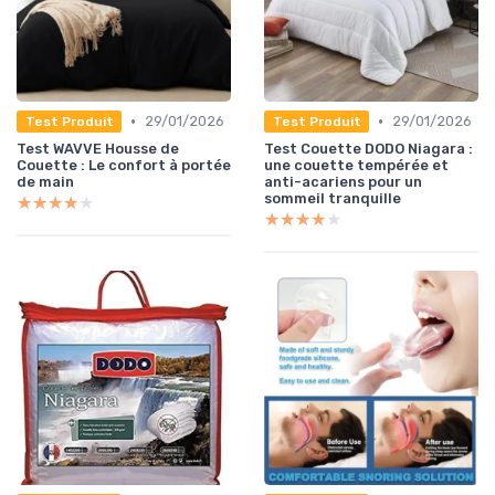
•
•
29/01/2026
29/01/2026
Test Produit
Test Produit
Test WAVVE Housse de
Test Couette DODO Niagara :
Couette : Le confort à portée
une couette tempérée et
de main
anti-acariens pour un
sommeil tranquille
★★★★★
★★★★★
★★★★★
★★★★★