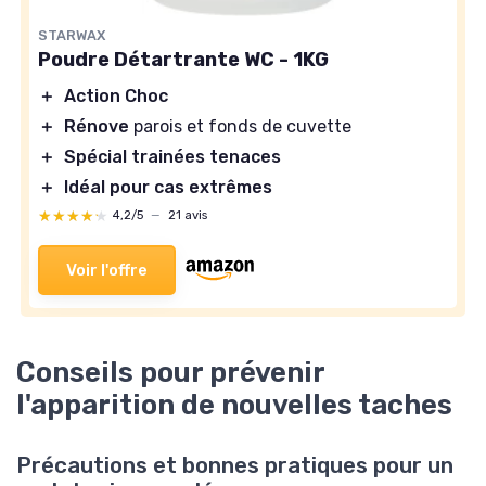
STARWAX
Poudre Détartrante WC - 1KG
＋
Action Choc
＋
Rénove
parois et fonds de cuvette
＋
Spécial trainées tenaces
＋
Idéal pour cas extrêmes
★★★★★
★★★★★
4,2/5
—
21 avis
Voir l'offre
Conseils pour prévenir
l'apparition de nouvelles taches
Précautions et bonnes pratiques pour un