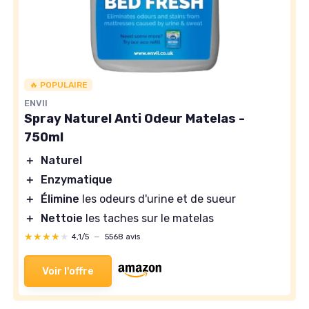
🔥 POPULAIRE
ENVII
Spray Naturel Anti Odeur Matelas -
750ml
＋
Naturel
＋
Enzymatique
＋
Élimine
les odeurs d'urine et de sueur
＋
Nettoie
les taches sur le matelas
★★★★★
★★★★★
4,1/5
—
5568 avis
Voir l'offre