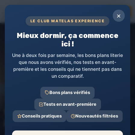
RÉVÉLEZ LA PUISSANCE DE VOTRE
TOPs
×
SOMMEIL
LE CLUB MATELAS EXPERIENCE
Mieux dormir, ça commence
ici !
Une à deux fois par semaine, les bons plans literie
que nous avons vérifiés, nos tests en avant-
première et les conseils qui ne tiennent pas dans
un comparatif.
Bons plans vérifiés
Matelas Experience
Entretien et Soins des matelas
Nettoyage et 
Tests en avant-première
Comment enlever les taches
Conseils pratiques
Nouveautés filtrées
jaunes sur un matelas