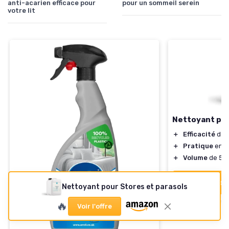
anti-acarien efficace pour
pour un sommeil serein
votre lit
Nettoyant pou
＋
Efficacité
dans
＋
Pratique
en f
＋
Volume
de 5 li
Voir l'offre
Nettoyant pour Stores et parasols
🔥
Voir l'offre