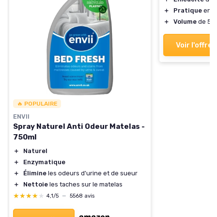
＋
Pratique
en f
＋
Volume
de 5 li
Voir l'offre
🔥 POPULAIRE
ENVII
Spray Naturel Anti Odeur Matelas -
750ml
＋
Naturel
＋
Enzymatique
＋
Élimine
les odeurs d'urine et de sueur
＋
Nettoie
les taches sur le matelas
★★★★★
★★★★★
4,1/5
—
5568 avis