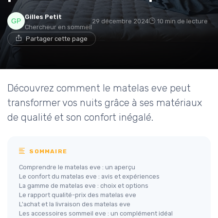
Gilles Petit
29 décembre 2024
10 min de lecture
Chercheur en sommeil
Partager cette page
Découvrez comment le matelas eve peut
transformer vos nuits grâce à ses matériaux
de qualité et son confort inégalé.
SOMMAIRE
Comprendre le matelas eve : un aperçu
Le confort du matelas eve : avis et expériences
La gamme de matelas eve : choix et options
Le rapport qualité-prix des matelas eve
L'achat et la livraison des matelas eve
Les accessoires sommeil eve : un complément idéal