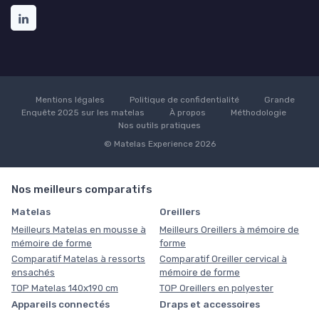
Mentions légales
Politique de confidentialité
Grande
Enquête 2025 sur les matelas
À propos
Méthodologie
Nos outils pratiques
© Matelas Experience 2026
Nos meilleurs comparatifs
Matelas
Oreillers
Meilleurs Matelas en mousse à
Meilleurs Oreillers à mémoire de
mémoire de forme
forme
Comparatif Matelas à ressorts
Comparatif Oreiller cervical à
ensachés
mémoire de forme
TOP Matelas 140x190 cm
TOP Oreillers en polyester
Appareils connectés
Draps et accessoires