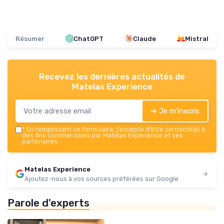
Résumer
ChatGPT
Claude
Mistral
Recevez les dernières actualités de
Matelas Experience
➔ Je m'inscris
*
En remplissant ce formulaire, j’accepte d’être contacté(e) à
des fins commerciales par Matelas Experience et ses
partenaires.
Matelas Experience
Ajoutez-nous à vos sources préférées sur Google
Parole d'experts