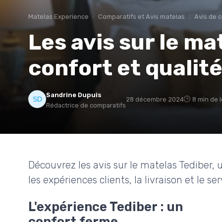
Matelas Experience
Comparatifs et Avis matelas
Avis de
Les avis sur le ma
confort et qualité
Sandrine Dupuis
28 décembre 2024
8 min de 
Rédactrice de comparatifs
Découvrez les avis sur le matelas Tediber, u
les expériences clients, la livraison et le ser
L'expérience Tediber : un
confort ferme