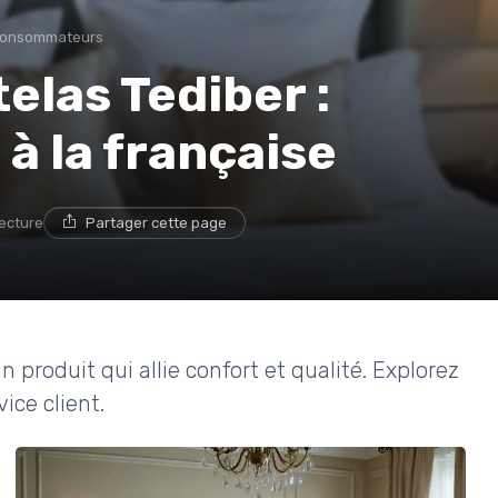
 consommateurs
telas Tediber :
 à la française
lecture
Partager cette page
n produit qui allie confort et qualité. Explorez
vice client.