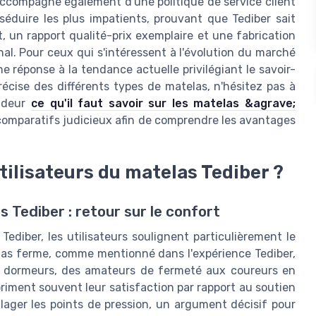
'accompagne également d'une politique de service client
 séduire les plus impatients, prouvant que Tediber sait
, un rapport qualité-prix exemplaire et une fabrication
al. Pour ceux qui s'intéressent à l'évolution du marché
e réponse à la tendance actuelle privilégiant le savoir-
précise des différents types de matelas, n'hésitez pas à
ondeur
ce qu'il faut savoir sur les matelas &agrave;
 comparatifs judicieux afin de comprendre les avantages
utilisateurs du matelas Tediber ?
s Tediber : retour sur le confort
s Tediber, les utilisateurs soulignent particulièrement le
telas ferme, comme mentionné dans l'expérience Tediber,
e dormeurs, des amateurs de fermeté aux coureurs en
priment souvent leur satisfaction par rapport au soutien
lager les points de pression, un argument décisif pour