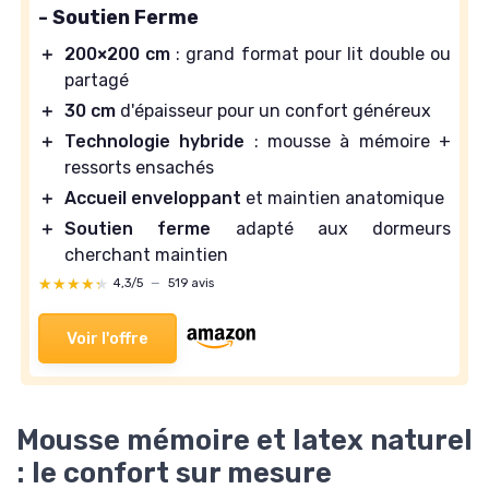
- Soutien Ferme
＋
200×200 cm
: grand format pour lit double ou
partagé
＋
30 cm
d'épaisseur pour un confort généreux
＋
Technologie hybride
: mousse à mémoire +
ressorts ensachés
＋
Accueil enveloppant
et maintien anatomique
＋
Soutien ferme
adapté aux dormeurs
cherchant maintien
★★★★★
★★★★★
4,3/5
—
519 avis
Voir l'offre
Mousse mémoire et latex naturel
: le confort sur mesure