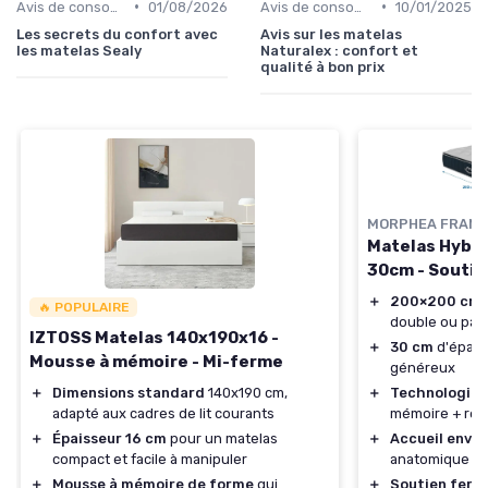
•
•
Avis de consommateurs
01/08/2026
Avis de consommateurs
10/01/2025
Les secrets du confort avec
Avis sur les matelas
les matelas Sealy
Naturalex : confort et
qualité à bon prix
MORPHEA FRANC
Matelas Hybri
30cm - Souti
＋
200×200 cm
:
🔥 POPULAIRE
double ou par
IZTOSS Matelas 140x190x16 -
＋
30 cm
d'épais
Mousse à mémoire - Mi-ferme
généreux
＋
Dimensions standard
140x190 cm,
＋
Technologie 
adapté aux cadres de lit courants
mémoire + res
＋
Épaisseur 16 cm
pour un matelas
＋
Accueil enve
compact et facile à manipuler
anatomique
＋
Mousse à mémoire de forme
qui
＋
Soutien ferm