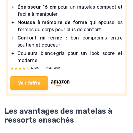
＋
Épaisseur 16 cm
pour un matelas compact et
facile à manipuler
＋
Mousse à mémoire de forme
qui épouse les
formes du corps pour plus de confort
＋
Confort mi-ferme
: bon compromis entre
soutien et douceur
＋
Couleurs blanc+gris pour un look sobre et
moderne
★★★★★
★★★★★
4,3/5
—
1245 avis
Voir l'offre
Les avantages des matelas à
ressorts ensachés