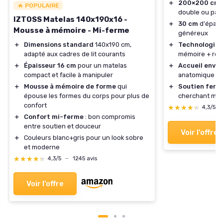
＋
200×200 cm
:
🔥 POPULAIRE
double ou par
IZTOSS Matelas 140x190x16 -
＋
30 cm
d'épais
Mousse à mémoire - Mi-ferme
généreux
＋
Dimensions standard
140x190 cm,
＋
Technologie 
adapté aux cadres de lit courants
mémoire + res
＋
Épaisseur 16 cm
pour un matelas
＋
Accueil enve
compact et facile à manipuler
anatomique
＋
Mousse à mémoire de forme
qui
＋
Soutien ferm
épouse les formes du corps pour plus de
cherchant mai
confort
★★★★★
★★★★★
4,3/5
＋
Confort mi-ferme
: bon compromis
entre soutien et douceur
Voir l'offre
＋
Couleurs blanc+gris pour un look sobre
et moderne
★★★★★
★★★★★
4,3/5
—
1245 avis
Voir l'offre