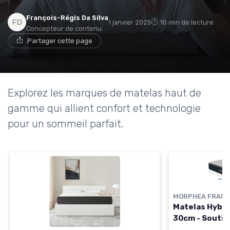
François-Régis Da Silva
1 janvier 2025
10 min de lecture
Concepteur de contenu
→ Je rejoins le club
Partager cette page
* En rejoignant le club, j'accepte de recevoir les emails
de Matelas Experience et les offres de ses partenaires.
Explorez les marques de matelas haut de
Non merci, peut-être plus tard
gamme qui allient confort et technologie
pour un sommeil parfait.
MORPHEA FRANC
Matelas Hybri
30cm - Souti