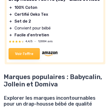
＋
100% Coton
＋
Certifié Oeko Tex
＋
Set de 2
＋
Convient pour bébé
＋
Facile d'entretien
★★★★★
★★★★★
4,4/5
—
12884 avis
Voir l'offre
Marques populaires : Babycalin,
Jollein et Domiva
Explorer les marques incontournables
pour un drap-housse bébé de qualité