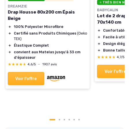
⭐ TRÈS BIEN NO
DREAMZIE
BABYCALIN
Drap Housse 80x200 cm Épais
Lot de 2 drap
Beige
70x140 cm
＋
100% Polyester Microfibre
＋
Confortable
＋
Certifié sans Produits Chimiques
(Oeko
＋
Facile à utilis
TEX)
＋
Design éléga
＋
Élastique Complet
＋
Bonne taille
＋
convient aux Matelas jusqu'à 33 cm
★★★★★
★★★★★
4,7/5
—
d'épaisseur
★★★★★
★★★★★
4,6/5
—
1907 avis
Voir l'offre
Voir l'offre