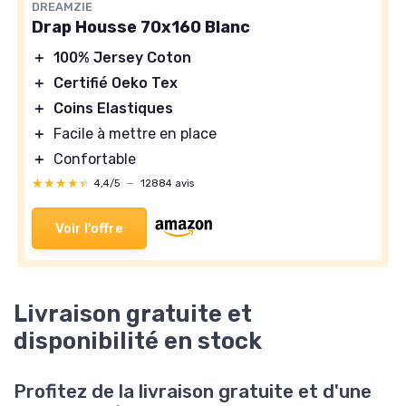
DREAMZIE
Drap Housse 70x160 Blanc
＋
100% Jersey Coton
＋
Certifié Oeko Tex
＋
Coins Elastiques
＋
Facile à mettre en place
＋
Confortable
★★★★★
★★★★★
4,4/5
—
12884 avis
Voir l'offre
Livraison gratuite et
disponibilité en stock
Profitez de la livraison gratuite et d'une