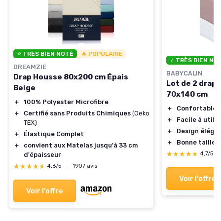
⭐ TRÈS BIEN NOTÉ
🔥 POPULAIRE
⭐ TRÈS BIEN NO
DREAMZIE
BABYCALIN
Drap Housse 80x200 cm Épais
Lot de 2 drap
Beige
70x140 cm
＋
100% Polyester Microfibre
＋
Confortable
＋
Certifié sans Produits Chimiques
(Oeko
＋
Facile à utilis
TEX)
＋
Design éléga
＋
Élastique Complet
＋
Bonne taille
＋
convient aux Matelas jusqu'à 33 cm
★★★★★
★★★★★
4,7/5
—
d'épaisseur
★★★★★
★★★★★
4,6/5
—
1907 avis
Voir l'offre
Voir l'offre