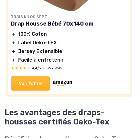
TROIS KILOS SEPT
Drap Housse Bébé 70x140 cm
＋
100% Coton
＋
Label Oeko-TEX
＋
Jersey Extensible
＋
Facile à entretenir
★★★★★
★★★★★
4,4/5
—
266 avis
Voir l'offre
Les avantages des draps-
housses certifiés Oeko-Tex