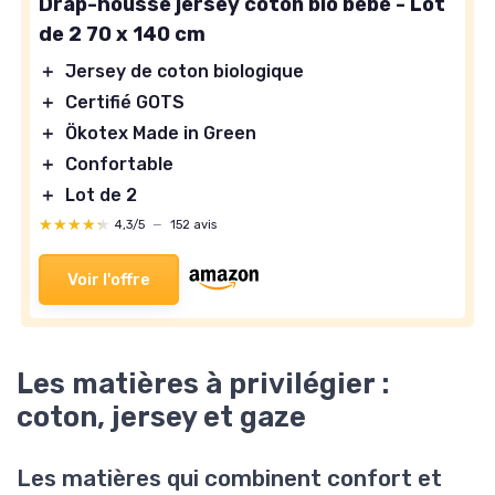
Drap-housse jersey coton bio bébé - Lot
de 2 70 x 140 cm
＋
Jersey de coton biologique
＋
Certifié GOTS
＋
Ökotex Made in Green
＋
Confortable
＋
Lot de 2
★★★★★
★★★★★
4,3/5
—
152 avis
Voir l'offre
Les matières à privilégier :
coton, jersey et gaze
Les matières qui combinent confort et