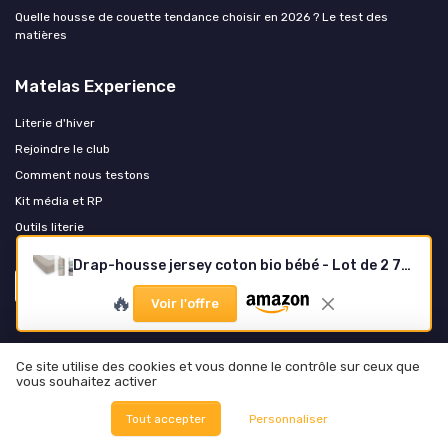
Quelle housse de couette tendance choisir en 2026 ? Le test des
matières
Matelas Experience
Literie d'hiver
Rejoindre le club
Comment nous testons
Kit média et RP
Outils literie
Drap-housse jersey coton bio bébé - Lot de 2 70 x 140 cm
🔥
Voir l'offre
Ce site utilise des cookies et vous donne le contrôle sur ceux que
vous souhaitez activer
Mentions légales
Politique de confidentialité
Grande
Tout accepter
Personnaliser
Enquête 2025 sur les matelas
À propos
Méthodologie
Nos outils pratiques