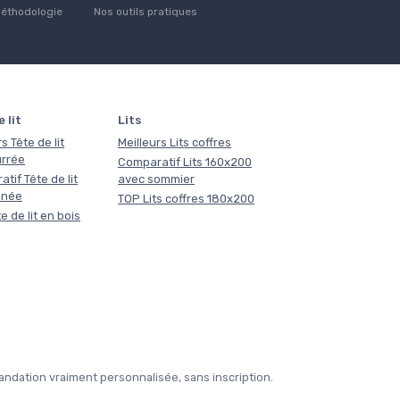
éthodologie
Nos outils pratiques
 lit
Lits
s Tête de lit
Meilleurs Lits coffres
rrée
Comparatif Lits 160x200
tif Tête de lit
avec sommier
nnée
TOP Lits coffres 180x200
e de lit en bois
ndation vraiment personnalisée, sans inscription.