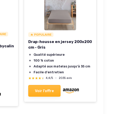
AIRE
🔥 POPULAIRE
Drap-housse en jersey 200x200
bycalin
cm - Gris
＋
Qualité supérieure
＋
100 % coton
＋
Adapté aux matelas jusqu'à 35 cm
＋
Facile d'entretien
★★★★★
★★★★★
4,4/5
—
2035 avis
Voir l'offre