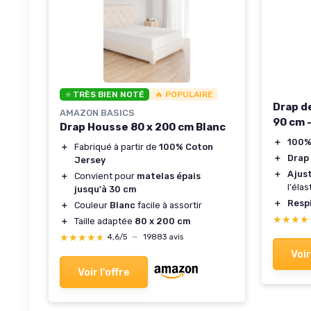
⭐ TRÈS BIEN NOTÉ
🔥 POPULAIRE
Drap de
AMAZON BASICS
90 cm -
Drap Housse 80 x 200 cm Blanc
＋
100%
＋
Fabriqué à partir de
100% Coton
＋
Drap
Jersey
＋
Ajus
＋
Convient pour
matelas épais
l'éla
jusqu'à 30 cm
＋
Resp
＋
Couleur
Blanc
facile à assortir
★★★★
★★★★
＋
Taille adaptée
80 x 200 cm
★★★★★
★★★★★
4,6/5
—
19883 avis
Voir
Voir l'offre