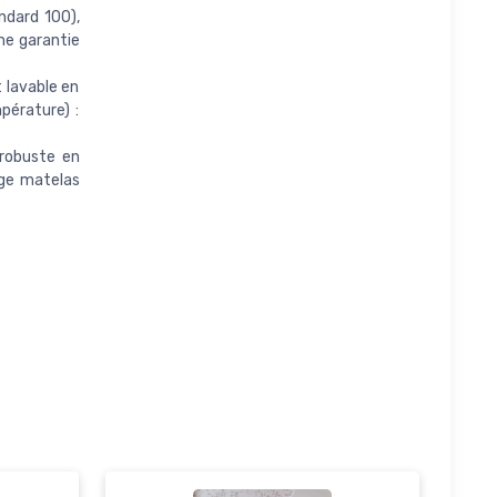
ndard 100),
ne garantie
 lavable en
pérature) :
robuste en
ege matelas