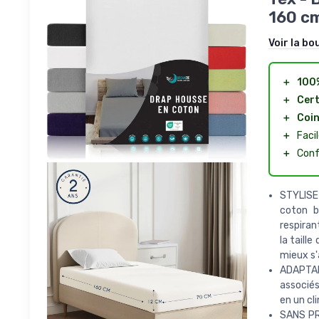
160 c
Voir la bo
＋
100
＋
Cert
＋
Coin
＋
Faci
＋
Conf
STYLISEZ
coton b
respiran
la taill
mieux s'a
ADAPTAB
associés
en un cli
SANS PR