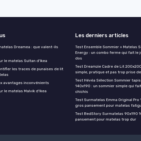
lus
Les derniers articles
matelas Dreamea : que valent-ils
Test Ensemble Sommier + Matelas 
Energy : un combo ferme qui fait le j
dos
ur le matelas Sultan d'Ikea
Test Dreamzie Cadre de Lit 200x200 :
ifier les traces de punaises de lit
simple, pratique et pas trop prise de
telas
Test Hévéa Sélection Sommier tapiss
ex avantages inconvénients
140x190 : un sommier simple qui fait
ur le matelas Malvik d'Ikea
chichis
Test Surmatelas Emma Original Pro 
gros pansement pour matelas fatig
Test BedStory Surmatelas 90x190 10
pansement pour matelas trop dur