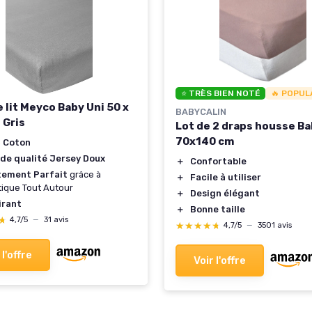
⭐ TRÈS BIEN NOTÉ
🔥 POPUL
 lit Meyco Baby Uni 50 x
BABYCALIN
 Gris
Lot de 2 draps housse Ba
70x140 cm
 Coton
 de qualité Jersey Doux
＋
Confortable
tement Parfait
grâce à
＋
Facile à utiliser
stique Tout Autour
＋
Design élégant
irant
＋
Bonne taille
★
★
4,7/5
—
31 avis
★★★★★
★★★★★
4,7/5
—
3501 avis
 l'offre
Voir l'offre