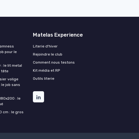
Matelas Experience
Somness
Literie d'hiver
ob pour le
Rejoindre le club
Comment nous testons
 le lit metal
Kit média et RP
 tête
Outils literie
ier volige
 le job sans
180x200 : le
ué
 cm : le gros