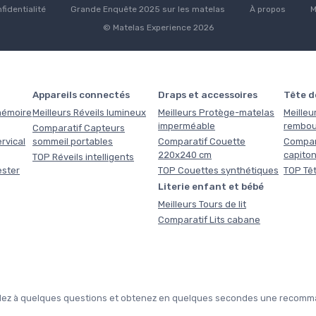
fidentialité
Grande Enquête 2025 sur les matelas
À propos
M
© Matelas Experience 2026
Appareils connectés
Draps et accessoires
Tête de
 mémoire
Meilleurs Réveils lumineux
Meilleurs Protège-matelas
Meilleur
imperméable
rembou
Comparatif Capteurs
rvical
sommeil portables
Comparatif Couette
Compara
220x240 cm
capito
TOP Réveils intelligents
ester
TOP Couettes synthétiques
TOP Têt
Literie enfant et bébé
Meilleurs Tours de lit
Comparatif Lits cabane
pondez à quelques questions et obtenez en quelques secondes une recomma