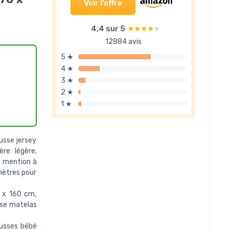
Voir l'offre
4,4 sur 5
★★★★★
★★★★★
12884 avis
5 ★
4 ★
3 ★
2 ★
1 ★
usse jersey
re légère,
t mention à
mètres pour
 x 160 cm,
sse matelas
usses bébé