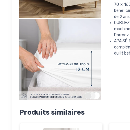
70 x 160
bénéfici
de 2 ans
OUBLIEZ
machine 
Dormez d
APAISÉ 
compléme
du lit b
Produits similaires