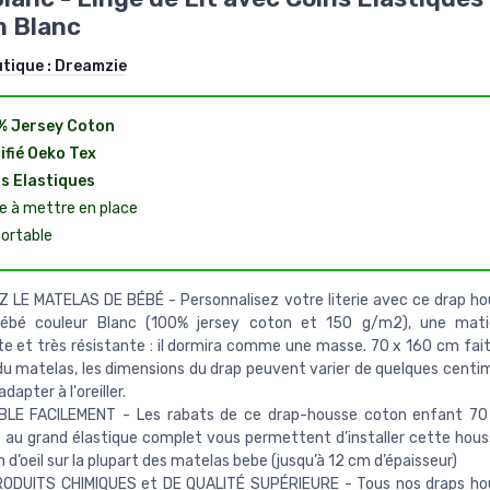
m Blanc
utique :
Dreamzie
% Jersey Coton
ifié Oeko Tex
s Elastiques
le à mettre en place
ortable
 LE MATELAS DE BÉBÉ - Personnalisez votre literie avec ce drap ho
ébé couleur Blanc (100% jersey coton et 150 g/m2), une matiè
te et très résistante : il dormira comme une masse. 70 x 160 cm fai
e du matelas, les dimensions du drap peuvent varier de quelques centi
dapter à l'oreiller.
LE FACILEMENT - Les rabats de ce drap-housse coton enfant 70
 au grand élastique complet vous permettent d’installer cette hou
n d’oeil sur la plupart des matelas bebe (jusqu’à 12 cm d’épaisseur)
ODUITS CHIMIQUES et DE QUALITÉ SUPÉRIEURE - Tous nos draps ho