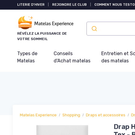
Panneau de gestion des cookies
LITERIE D'HIVER
|
REJOINDRE LE CLUB
|
COMMENT NOUS TESTO
RÉVÉLEZ LA PUISSANCE DE
VOTRE SOMMEIL
Types de
Conseils
Entretien et S
Matelas
d'Achat matelas
des matelas
Matelas Experience
Shopping
Draps et accessoires
D
Drap H
Tex - 