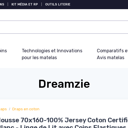
NS
|
KIT MÉDIA ET RP
|
OUTILS LITERIE
oins
Technologies et Innovations
Comparatifs e
pour les matelas
Avis matelas
Dreamzie
raps
Draps en coton
ousse 70x160-100% Jersey Coton Certifi
Blanc - Linge de Lit avec Coins Elastiques