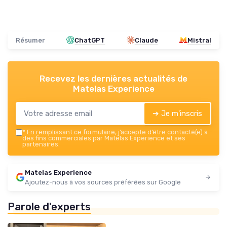
Résumer
ChatGPT
Claude
Mistral
Recevez les dernières actualités de
Matelas Experience
➔ Je m'inscris
*
En remplissant ce formulaire, j’accepte d’être contacté(e) à
des fins commerciales par Matelas Experience et ses
partenaires.
Matelas Experience
Ajoutez-nous à vos sources préférées sur Google
Parole d'experts