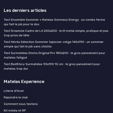
Les derniers articles
Test Ensemble Sommier + Matelas Somness Energy : un combo ferme
qui fait le job pour le dos
Test Dreamzie Cadre de Lit 200x200 : le lit metal simple, pratique et pas
trop prise de tête
Test Hévéa Sélection Sommier tapissier volige 140x190 : un sommier
simple qui fait le job sans chichis
Test Surmatelas Emma Original Pro 180x200 : le gros pansement pour
matelas fatigué
Test BedStory Surmatelas 90x190 10 cm : le gros pansement pour
matelas trop dur
Matelas Experience
Literie d'hiver
Rejoindre le club
Comment nous testons
Kit média et RP