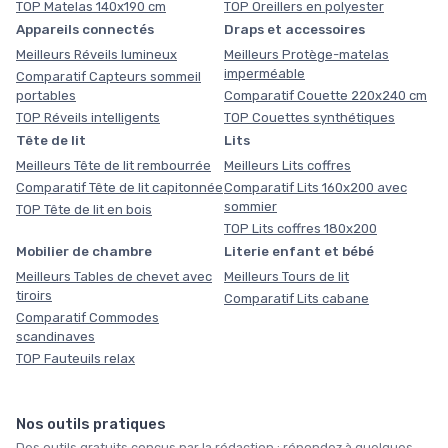
TOP Matelas 140x190 cm
TOP Oreillers en polyester
Appareils connectés
Draps et accessoires
Meilleurs Réveils lumineux
Meilleurs Protège-matelas
imperméable
Comparatif Capteurs sommeil
portables
Comparatif Couette 220x240 cm
TOP Réveils intelligents
TOP Couettes synthétiques
Tête de lit
Lits
Meilleurs Tête de lit rembourrée
Meilleurs Lits coffres
Comparatif Tête de lit capitonnée
Comparatif Lits 160x200 avec
sommier
TOP Tête de lit en bois
TOP Lits coffres 180x200
Mobilier de chambre
Literie enfant et bébé
Meilleurs Tables de chevet avec
Meilleurs Tours de lit
tiroirs
Comparatif Lits cabane
Comparatif Commodes
scandinaves
TOP Fauteuils relax
Nos outils pratiques
Des outils gratuits conçus par la rédaction : répondez à quelques