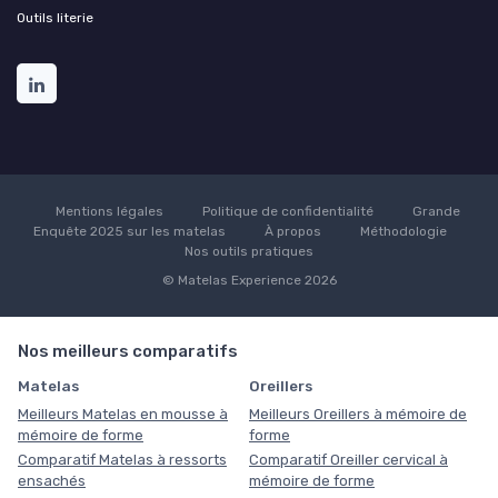
Outils literie
Mentions légales
Politique de confidentialité
Grande
Enquête 2025 sur les matelas
À propos
Méthodologie
Nos outils pratiques
© Matelas Experience 2026
Nos meilleurs comparatifs
Matelas
Oreillers
Meilleurs Matelas en mousse à
Meilleurs Oreillers à mémoire de
mémoire de forme
forme
Comparatif Matelas à ressorts
Comparatif Oreiller cervical à
ensachés
mémoire de forme