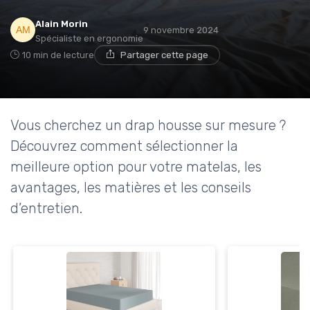
Alain Morin
9 novembre 2024
Spécialiste en ergonomie
→ Je rejoins le club
10 min de lecture
Partager cette page
* En rejoignant le club, j'accepte de recevoir les emails
de Matelas Experience et les offres de ses partenaires.
Vous cherchez un drap housse sur mesure ?
Non merci, peut-être plus tard
Découvrez comment sélectionner la
meilleure option pour votre matelas, les
avantages, les matières et les conseils
d’entretien.