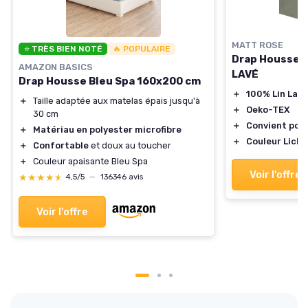
MATT ROSE
⭐ TRÈS BIEN NOTÉ
🔥 POPULAIRE
Drap Housse 1
AMAZON BASICS
LAVÉ
Drap Housse Bleu Spa 160x200 cm
＋
100% Lin Lavé
＋
Taille adaptée aux matelas épais jusqu'à
＋
Oeko-TEX
30 cm
＋
Convient pou
＋
Matériau en polyester microfibre
＋
Couleur Lich
＋
Confortable
et doux au toucher
＋
Couleur apaisante Bleu Spa
Voir l'offre
★★★★★
★★★★★
4,5/5
—
136346 avis
Voir l'offre