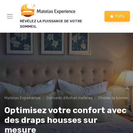
Panneau de gestion des cookies
×
TOPs
RÉVÉLEZ LA PUISSANCE DE VOTRE
LE CLUB MATELAS EXPERIENCE
SOMMEIL
Mieux dormir, ça commence
ici !
Une à deux fois par semaine, les bons plans literie
que nous avons vérifiés, nos tests en avant-
première et les conseils qui ne tiennent pas dans
un comparatif.
Bons plans vérifiés
Matelas Experience
Conseils d'Achat matelas
Choisir la bonne tai
Tests en avant-première
Optimisez votre confort avec
Conseils pratiques
Nouveautés filtrées
des draps housses sur
mesure