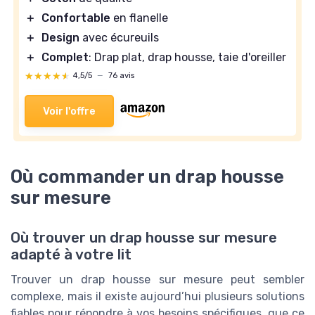
＋
Confortable
en flanelle
＋
Design
avec écureuils
＋
Complet
: Drap plat, drap housse, taie d'oreiller
★★★★★
★★★★★
4,5/5
—
76 avis
Voir l'offre
Où commander un drap housse
sur mesure
Où trouver un drap housse sur mesure
adapté à votre lit
Trouver un drap housse sur mesure peut sembler
complexe, mais il existe aujourd’hui plusieurs solutions
fiables pour répondre à vos besoins spécifiques, que ce