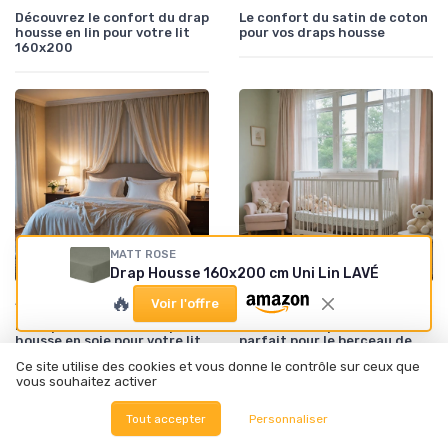
Découvrez le confort du drap
Le confort du satin de coton
housse en lin pour votre lit
pour vos draps housse
160x200
MATT ROSE
Drap Housse 160x200 cm Uni Lin LAVÉ
🔥
•
•
Accessoires recommandés
23/11/2025
Choisir la bonne taille
23/11/2025
Voir l'offre
Pourquoi choisir un drap-
Choisir le drap housse
housse en soie pour votre lit
parfait pour le berceau de
?
votre bébé
Ce site utilise des cookies et vous donne le contrôle sur ceux que
vous souhaitez activer
Tout accepter
Personnaliser