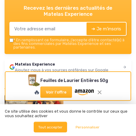
Recevez les dernières actualités de
Matelas Experience
➔ Je m'inscris
*
En remplissant ce formulaire, j’accepte d’être contacté(e) à
des fins commerciales par Matelas Experience et ses
partenaires.
Matelas Experience
Ajoutez-nous à vos sources préférées sur Google
Feuilles de Laurier Entières 50g
Parole d'experts
🔥
Voir l'offre
Ce site utilise des cookies et vous donne le contrôle sur ceux que
vous souhaitez activer
Tout accepter
Personnaliser