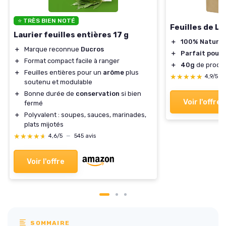
⭐ TRÈS BIEN NOTÉ
Feuilles de L
Laurier feuilles entières 17 g
＋
100% Naturel
＋
Marque reconnue
Ducros
＋
Parfait pour 
＋
Format compact facile à ranger
＋
40g
de produi
＋
Feuilles entières pour un
arôme
plus
★★★★★
★★★★★
4,9/5
—
soutenu et modulable
＋
Bonne durée de
conservation
si bien
Voir l'offre
fermé
＋
Polyvalent : soupes, sauces, marinades,
plats mijotés
★★★★★
★★★★★
4,6/5
—
545 avis
Voir l'offre
SOMMAIRE