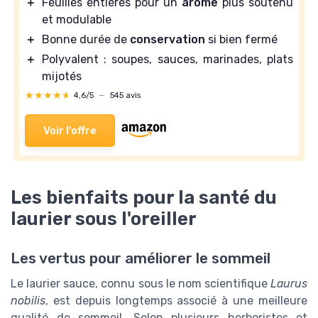
＋
Feuilles entières pour un
arôme
plus soutenu
et modulable
＋
Bonne durée de
conservation
si bien fermé
＋
Polyvalent : soupes, sauces, marinades, plats
mijotés
★★★★★
★★★★★
4,6/5
—
545 avis
Voir l'offre
Les bienfaits pour la santé du
laurier sous l'oreiller
Les vertus pour améliorer le sommeil
Le laurier sauce, connu sous le nom scientifique
Laurus
nobilis
, est depuis longtemps associé à une meilleure
qualité de sommeil. Selon plusieurs herboristes et