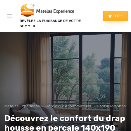
Panneau de gestion des cookies
×
TOPs
LE CLUB MATELAS EXPERIENCE
RÉVÉLEZ LA PUISSANCE DE VOTRE
SOMMEIL
Mieux dormir, ça commence
ici !
Une à deux fois par semaine, les bons plans literie
que nous avons vérifiés, nos tests en avant-
première et les conseils qui ne tiennent pas dans
un comparatif.
Bons plans vérifiés
Tests en avant-première
Matelas Experience
Conseils d'Achat matelas
Choisir la bonne tai
Conseils pratiques
Nouveautés filtrées
Découvrez le confort du drap
housse en percale 140x190