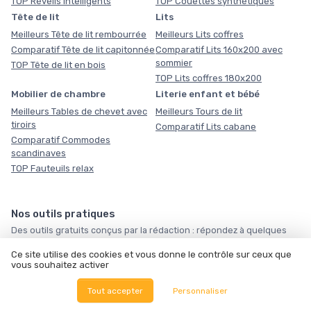
TOP Réveils intelligents
TOP Couettes synthétiques
Tête de lit
Lits
Meilleurs Tête de lit rembourrée
Meilleurs Lits coffres
Comparatif Tête de lit capitonnée
Comparatif Lits 160x200 avec
sommier
TOP Tête de lit en bois
TOP Lits coffres 180x200
Mobilier de chambre
Literie enfant et bébé
Meilleurs Tables de chevet avec
Meilleurs Tours de lit
tiroirs
Comparatif Lits cabane
Comparatif Commodes
scandinaves
TOP Fauteuils relax
Nos outils pratiques
Des outils gratuits conçus par la rédaction : répondez à quelques
questions et obtenez en quelques secondes une recommandation
Ce site utilise des cookies et vous donne le contrôle sur ceux que
vraiment personnalisée, sans inscription. Servez-vous.
vous souhaitez activer
🛏️
🪶
❄️
Tout accepter
Personnaliser
Quel matelas vous
Quelle taille de
Notre sélection