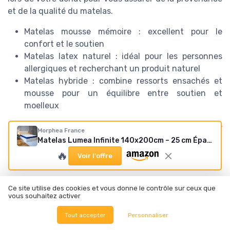
et de la qualité du matelas.
Matelas mousse mémoire : excellent pour le
confort et le soutien
Matelas latex naturel : idéal pour les personnes
allergiques et recherchant un produit naturel
Matelas hybride : combine ressorts ensachés et
mousse pour un équilibre entre soutien et
moelleux
Pour toute question spécifique, il est conseillé de
Morphea France
consulter les avis d’utilisateurs et de demander conseil
Matelas Lumea Infinite 140x200cm – 25 cm Épaisseur – Ressorts Ensachés & Mousse Pulvérisée – Soutien Ergonomique & Confort Haut de Gamme – Respirant & Durable - Fabrication Europe 140 x 200 cm 25cm Hybride
à un professionnel de la literie.
🔥
Voir l'offre
Ce site utilise des cookies et vous donne le contrôle sur ceux que
vous souhaitez activer
Résumer
ChatGPT
Claude
Mistral
Tout accepter
Personnaliser