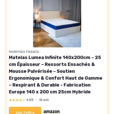
MORPHEA FRANCE
Matelas Lumea Infinite 140x200cm – 25
cm Épaisseur – Ressorts Ensachés &
Mousse Pulvérisée – Soutien
Ergonomique & Confort Haut de Gamme
– Respirant & Durable - Fabrication
Europe 140 x 200 cm 25cm Hybride
★★★★★
★★★★★
4,3/5
—
32 avis
Voir l'offre