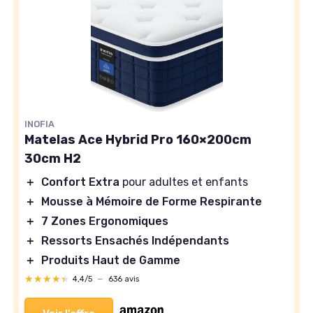
INOFIA
Matelas Ace Hybrid Pro 160×200cm
30cm H2
＋
Confort Extra
pour adultes et enfants
＋
Mousse à Mémoire de Forme Respirante
＋
7 Zones Ergonomiques
＋
Ressorts Ensachés Indépendants
＋
Produits Haut de Gamme
★★★★★
★★★★★
4,4/5
—
636 avis