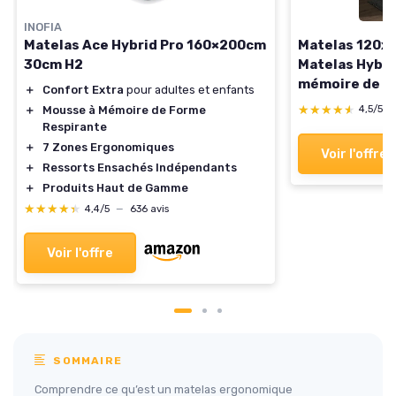
INOFIA
Matelas 120x2
Matelas Ace Hybrid Pro 160×200cm
Matelas Hybri
30cm H2
mémoire de F
＋
Confort Extra
pour adultes et enfants
ensachés, Con
★★★★★
★★★★★
＋
Mousse à Mémoire de Forme
4,5/5
aux Adultes, c
Respirante
Ergonomique 7
＋
7 Zones Ergonomiques
Voir l'offre
environ 20 cm
＋
Ressorts Ensachés Indépendants
＋
Produits Haut de Gamme
★★★★★
★★★★★
4,4/5
—
636 avis
Voir l'offre
SOMMAIRE
Comprendre ce qu’est un matelas ergonomique