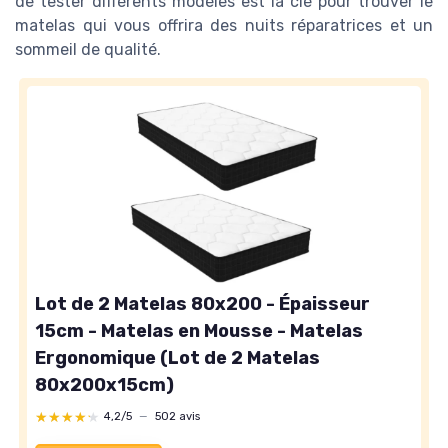
de tester différents modèles est la clé pour trouver le
matelas qui vous offrira des nuits réparatrices et un
sommeil de qualité.
Lot de 2 Matelas 80x200 - Épaisseur
15cm - Matelas en Mousse - Matelas
Ergonomique (Lot de 2 Matelas
80x200x15cm)
★★★★★
★★★★★
4,2/5
—
502 avis