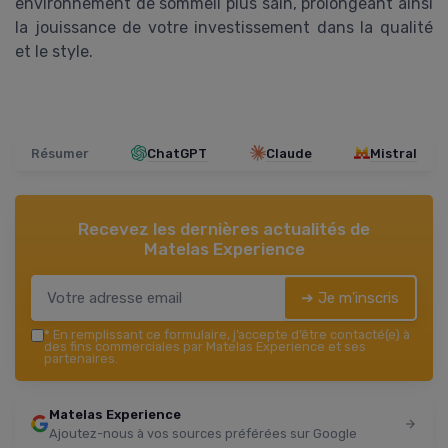
environnement de sommeil plus sain, prolongeant ainsi
la jouissance de votre investissement dans la qualité
et le style.
Résumer
ChatGPT
Claude
Mistral
Recevez les dernières actualités de
Matelas Experience
➔ Je m'inscris
*
En remplissant ce formulaire, j’accepte d’être contacté(e) à
des fins commerciales par Matelas Experience et ses
partenaires.
Matelas Experience
Ajoutez-nous à vos sources préférées sur Google