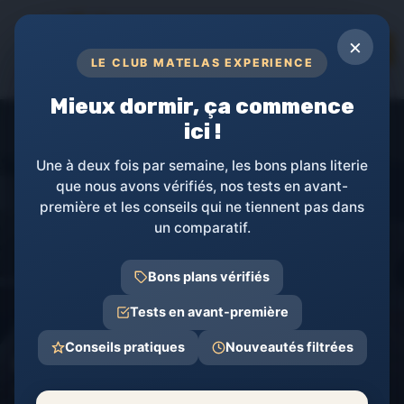
Panneau de gestion des cookies
×
TOPs
LE CLUB MATELAS EXPERIENCE
RÉVÉLEZ LA PUISSANCE DE VOTRE
SOMMEIL
Mieux dormir, ça commence
ici !
Une à deux fois par semaine, les bons plans literie
que nous avons vérifiés, nos tests en avant-
première et les conseils qui ne tiennent pas dans
un comparatif.
Bons plans vérifiés
Tests en avant-première
Matelas Experience
Entretien et Soins des matelas
Accessoires 
Conseils pratiques
Nouveautés filtrées
Choisir le bon drap housse
160 pour votre lit