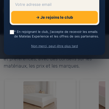
Alain Morin
16 décembre 2024
Spécialiste en ergonomie
→ Je rejoins le club
9 min de lecture
Partager cette page
* En rejoignant le club, j'accepte de recevoir les emails
de Matelas Experience et les offres de ses partenaires.
Découvrez comment sélectionner le drap
Non merci, peut-être plus tard
housse 160 idéal en fonction de vos besoins
et préférences, avec des conseils sur les
matériaux, les prix et les marques.