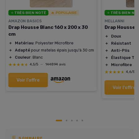
⭐ TRÈS BIEN NOTÉ
🔥 POPULAIRE
⭐ TRÈS BIEN NO
AMAZON BASICS
MELLANNI
Drap Housse Blanc 160 x 200 x 30
Drap Housse 
cm
＋
Doux
＋
Matériau
: Polyester Microfibre
＋
Résistant
＋
Adapté
pour matelas épais jusqu'à 30 cm
＋
Anti-Plis
＋
Couleur
: Blanc
＋
Élastique To
★★★★★
★★★★★
＋
Microfibre
4,5/5
—
144894 avis
★★★★★
★★★★★
4,6/5
Voir l'offre
Voir l'offre
SOMMAIRE