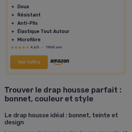
＋
Doux
＋
Résistant
＋
Anti-Plis
＋
Élastique Tout Autour
＋
Microfibre
★★★★★
★★★★★
4,6/5
—
11865 avis
Voir l'offre
Trouver le drap housse parfait :
bonnet, couleur et style
Le drap housse idéal : bonnet, teinte et
design