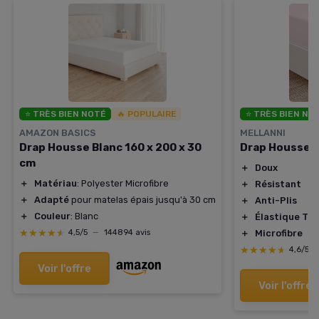
⭐ TRÈS BIEN NOTÉ
🔥 POPULAIRE
⭐ TRÈS BIEN NO
AMAZON BASICS
MELLANNI
Drap Housse Blanc 160 x 200 x 30
Drap Housse 
cm
＋
Doux
＋
Matériau
: Polyester Microfibre
＋
Résistant
＋
Adapté
pour matelas épais jusqu'à 30 cm
＋
Anti-Plis
＋
Couleur
: Blanc
＋
Élastique To
★★★★★
★★★★★
＋
Microfibre
4,5/5
—
144894 avis
★★★★★
★★★★★
4,6/5
Voir l'offre
Voir l'offre