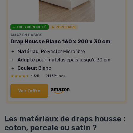
⭐ TRÈS BIEN NOTÉ
🔥 POPULAIRE
AMAZON BASICS
Drap Housse Blanc 160 x 200 x 30 cm
＋
Matériau
: Polyester Microfibre
＋
Adapté
pour matelas épais jusqu'à 30 cm
＋
Couleur
: Blanc
★★★★★
★★★★★
4,5/5
—
144894 avis
Voir l'offre
Les matériaux de draps housse :
coton, percale ou satin ?