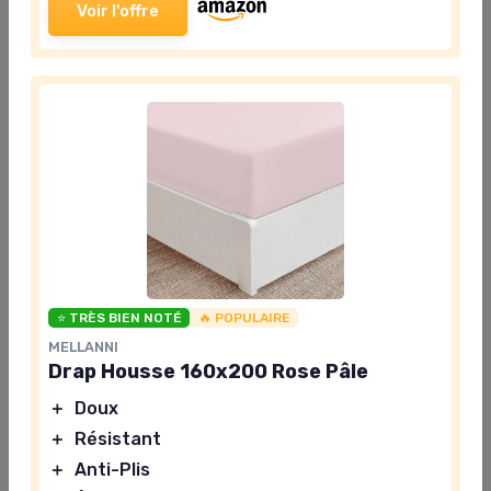
Voir l'offre
propose une large gamme de draps housse alliant
modernité et confort, tandis que La Compagnie du
Blanc se spécialise dans le linge de maison haut de
gamme. En explorant ces différentes options, vous
pourrez sans doute trouver le drap housse qui
s'adaptera parfaitement à vos attentes et à votre style
de vie. Enfin, n'oubliez pas de consulter les avis des
consommateurs avant d'acheter. Ces retours peuvent
vous fournir une mine d'informations précieuse sur la
durabilité du produit, son confort et sa facilité
d'entretien. Opter pour une marque reconnue vous
aidera à minimiser les risques et garantira que votre
⭐ TRÈS BIEN NOTÉ
🔥 POPULAIRE
choix soit le bon. Bonne chasse au drap housse parfait
MELLANNI
!
Drap Housse 160x200 Rose Pâle
＋
Doux
＋
Résistant
＋
Anti-Plis