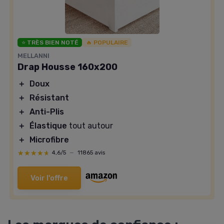
⭐ TRÈS BIEN NOTÉ
🔥 POPULAIRE
MELLANNI
Drap Housse 160x200
＋
Doux
＋
Résistant
＋
Anti-Plis
＋
Élastique
tout autour
＋
Microfibre
★★★★★
★★★★★
4,6/5
—
11865 avis
Voir l'offre