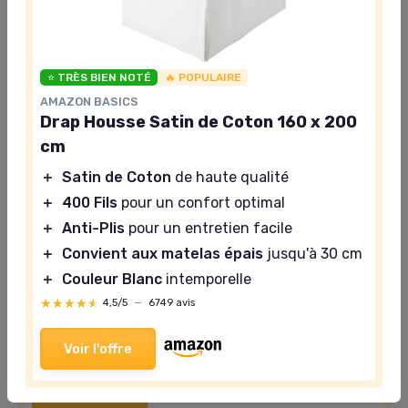
⭐ TRÈS BIEN NOTÉ
🔥 POPULAIRE
AMAZON BASICS
Drap Housse Satin de Coton 160 x 200
cm
⭐ TRÈS BIEN NOTÉ
🔥 POPULAIRE
AMAZON BASICS
＋
Satin de Coton
de haute qualité
Drap Housse Satin de Coton 160 x 200
＋
400 Fils
pour un confort optimal
cm
＋
Anti-Plis
pour un entretien facile
＋
Satin de Coton
de haute qualité
＋
Convient aux matelas épais
jusqu'à 30 cm
＋
400 Fils
pour un confort optimal
＋
Couleur Blanc
intemporelle
＋
Anti-Plis
pour un entretien facile
★★★★★
★★★★★
4,5/5
—
6749 avis
＋
Convient aux matelas épais
jusqu'à 30 cm
Voir l'offre
＋
Couleur Blanc
intemporelle
★★★★★
★★★★★
4,5/5
—
6749 avis