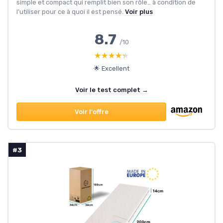
simple et compact qui remplit bien son rôle… à condition de
l’utiliser pour ce à quoi il est pensé.
Voir plus
8.7
/10
★★★★★
★★★★★
🌟 Excellent
Voir le test complet →
Voir l'offre
#3