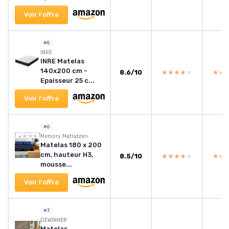
Voir l'offre
#5
INRE
INRE Matelas
140x200 cm -
8.6/10
★★★★★
★★★★★
★★
★★
Epaisseur 25 c...
Voir l'offre
#6
Memory Matratzen
Matelas 180 x 200
cm, hauteur H3,
8.5/10
★★★★★
★★★★★
★★
★★
mousse...
Voir l'offre
#7
DEWINNER
Matelas