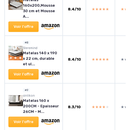
160x200,Mousse
8.4/10
★★★★★
★★★★★
★★
★★
30 cm et Mousse
A...
Voir l'offre
#8
Sleremind
Matelas 140 x 190
x 22 cm, durable
8.4/10
★★★★★
★★★★★
★★
★★
et ul...
Voir l'offre
#9
sinlikon
Matelas 160 x
200CM - Epaisseur
8.3/10
★★★★★
★★★★★
★★
★★
26CM - M...
Voir l'offre