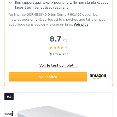
Bon rapport qualité-prix pour une taille non standard, avec
faces été/hiver et tissu respirant
Au final, ce DORMISSIMO Orion Confort 80x160 est un bon
matelas pour enfant, surtout si tu cherches une taille un peu
spécifique sans vouloir y laisser un bras.
Voir plus
8.7
/10
★★★★★
★★★★★
🌟 Excellent
Voir le test complet →
Voir l'offre
#2