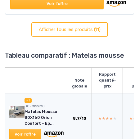
Voir l'offre
Afficher tous les produits (11)
Tableau comparatif : Matelas mousse
Rapport
Note
qualité-
globale
prix
Des
#1
DORMISSIMO
Matelas Mousse
80X160 Orion
8.7/10
★★★★★
★★★★★
★★
★★
Confort - Ep...
Voir l'offre