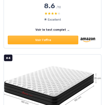
8.6
/10
★★★★★
★★★★★
🌟 Excellent
Voir le test complet →
Voir l'offre
#4