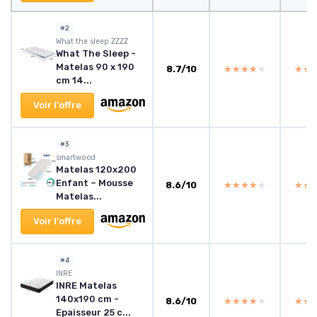
#2
What the sleep ZZZZ
What The Sleep -
Matelas 90 x 190
8.7/10
★★★★★
★★★★★
★★
★★
cm 14...
Voir l'offre
#3
smartwood
Matelas 120x200
Enfant – Mousse
8.6/10
★★★★★
★★★★★
★★
★★
Matelas...
Voir l'offre
#4
INRE
INRE Matelas
140x190 cm -
8.6/10
★★★★★
★★★★★
★★
★★
Epaisseur 25 c...