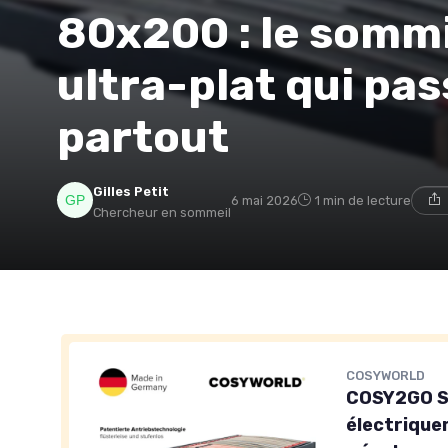
80x200 : le sommi
ultra-plat qui pa
partout
Gilles Petit
6 mai 2026
1 min de lecture
Chercheur en sommeil
COSYWORLD
COSY2GO S
électrique