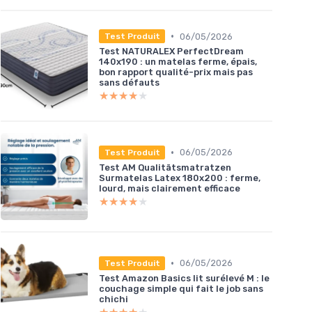
•
06/05/2026
Test Produit
Test NATURALEX PerfectDream
140x190 : un matelas ferme, épais,
bon rapport qualité-prix mais pas
sans défauts
★★★★★
★★★★★
•
06/05/2026
Test Produit
Test AM Qualitätsmatratzen
Surmatelas Latex 180x200 : ferme,
lourd, mais clairement efficace
★★★★★
★★★★★
•
06/05/2026
Test Produit
Test Amazon Basics lit surélevé M : le
couchage simple qui fait le job sans
chichi