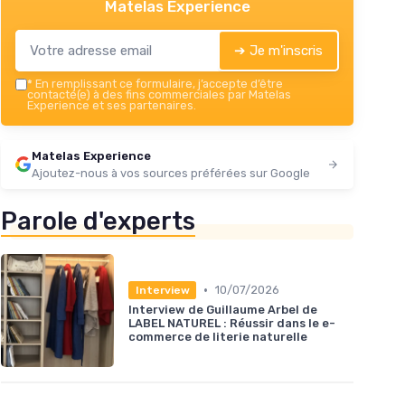
Matelas Experience
➔ Je m'inscris
*
En remplissant ce formulaire, j’accepte d’être
contacté(e) à des fins commerciales par Matelas
Experience et ses partenaires.
Matelas Experience
Ajoutez-nous à vos sources préférées sur Google
Parole d'experts
•
10/07/2026
Interview
Interview de Guillaume Arbel de
LABEL NATUREL : Réussir dans le e-
commerce de literie naturelle