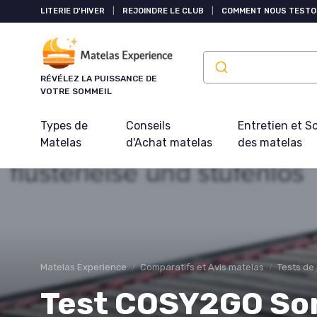
Panneau de gestion des cookies
LITERIE D'HIVER
|
REJOINDRE LE CLUB
|
COMMENT NOUS TESTO
RÉVÉLEZ LA PUISSANCE DE
VOTRE SOMMEIL
Types de
Conseils
Entretien et S
Matelas
d'Achat matelas
des matelas
Matelas Experience
Comparatifs et Avis matelas
Tests de
Test COSY2GO So