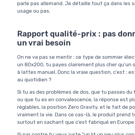
parle pas allemand. Je détaille tout ça dans les s
usage ou pas.
Rapport qualité-prix : pas donn
un vrai besoin
On ne va pas se mentir : ce type de sommier élect
un 80x200, tu payes clairement plus cher qu’un 
à lattes manuel. Donc la vraie question, c’est : e
au quotidien ?
Si tu as des problèmes de dos, que tu passes du tem
ou que tu es en convalescence, la réponse est plu
réglables, la position Zero Gravity, et le fait de p
vraiment la vie. Dans ce cas-là, le produit prend 
surtout en sachant que c’est fabriqué en Europe 
Si par contre tu veux juste "un lit un peu plus con