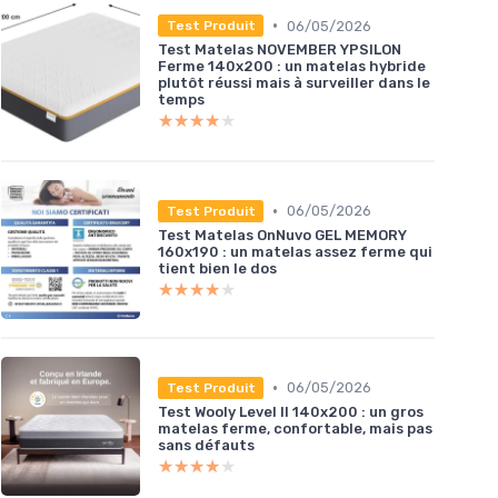
•
06/05/2026
Test Produit
Test Matelas NOVEMBER YPSILON
Ferme 140x200 : un matelas hybride
plutôt réussi mais à surveiller dans le
temps
★★★★★
★★★★★
•
06/05/2026
Test Produit
Test Matelas OnNuvo GEL MEMORY
160x190 : un matelas assez ferme qui
tient bien le dos
★★★★★
★★★★★
•
06/05/2026
Test Produit
Test Wooly Level II 140x200 : un gros
matelas ferme, confortable, mais pas
sans défauts
★★★★★
★★★★★