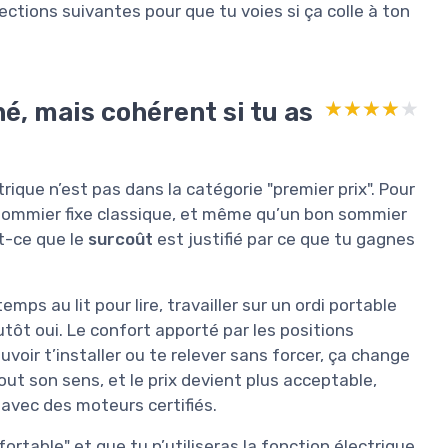
ections suivantes pour que tu voies si ça colle à ton
é, mais cohérent si tu as
★★★★★
★★★★★
rique n’est pas dans la catégorie "premier prix". Pour
sommier fixe classique, et même qu’un bon sommier
st-ce que le
surcoût
est justifié par ce que tu gagnes
ps au lit pour lire, travailler sur un ordi portable
tôt oui. Le confort apporté par les positions
ouvoir t’installer ou te relever sans forcer, ça change
tout son sens, et le prix devient plus acceptable,
avec des moteurs certifiés.
fortable" et que tu n’utiliseras la fonction électrique