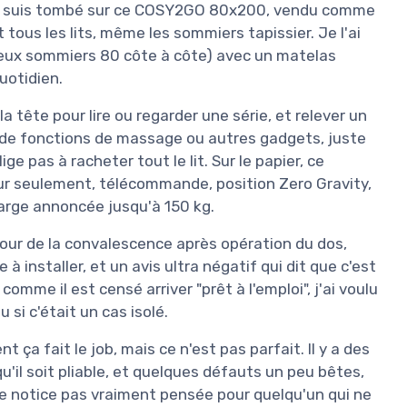
Je suis tombé sur ce COSY2GO 80x200, vendu comme
 tous les lits, même les sommiers tapissier. Je l'ai
deux sommiers 80 côte à côte) avec un matelas
uotidien.
a tête pour lire ou regarder une série, et relever un
n de fonctions de massage ou autres gadgets, juste
ge pas à racheter tout le lit. Sur le papier, ce
ur seulement, télécommande, position Zero Gravity,
arge annoncée jusqu'à 150 kg.
s pour de la convalescence après opération du dos,
 à installer, et un avis ultra négatif qui dit que c'est
omme il est censé arriver "prêt à l'emploi", j'ai voulu
 si c'était un cas isolé.
 ça fait le job, mais ce n'est pas parfait. Il y a des
qu'il soit pliable, et quelques défauts un peu bêtes,
e notice pas vraiment pensée pour quelqu'un qui ne