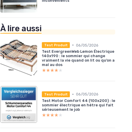
inconvénients
À lire aussi
•
06/05/2026
Test Produit
Test EvergreenWeb Lemon Électrique
140x190 : le sommier qui change
vraiment la vie quand on lit ou qu’on a
mal au dos
★★★★★
★★★★★
•
06/05/2026
Test Produit
Test Motor Comfort 44 (100x200) : le
sommier électrique en hêtre qui fait
sérieusement le job
★★★★★
★★★★★