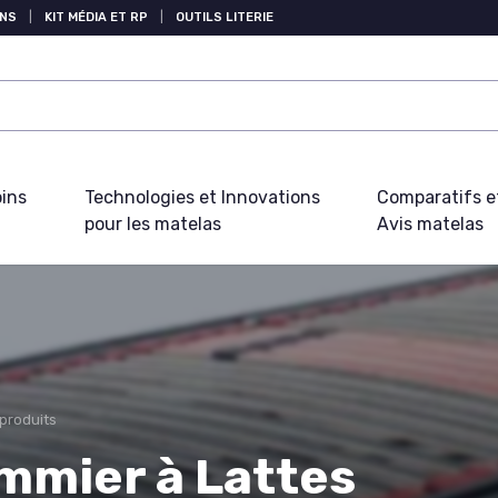
NS
|
KIT MÉDIA ET RP
|
OUTILS LITERIE
oins
Technologies et Innovations
Comparatifs e
pour les matelas
Avis matelas
 produits
mmier à Lattes