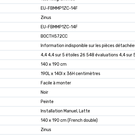
‎EU-FBMMP1ZC-14F
‎Zinus
‎EU-FBMMP1ZC-14F
‎B0CTH572CC
‎Information indisponible sur les pièces détachée
4,4 4,4 sur 5 étoiles 26 548 évaluations 4,4 sur 5
140 x 190 cm
190L x 140l x 36H centimètres
Facile à monter
Noir
Peinte
Installation Manuel, Latte
140 x 190 cm (French double)
Zinus