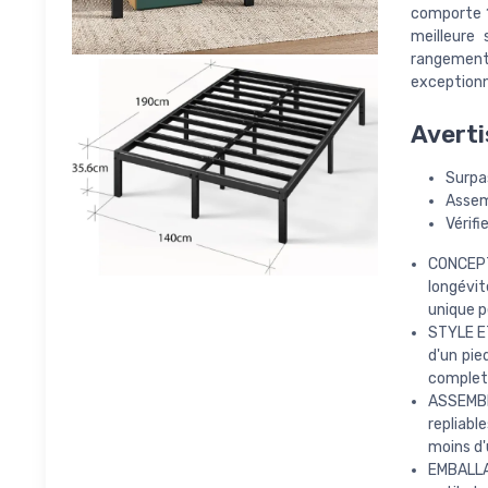
comporte 1
meilleure 
rangement 
exceptionne
Averti
Surpa
Assemb
Vérif
CONCEPT
longévit
unique p
STYLE E
d'un pie
complet
ASSEMBL
repliabl
moins d'
EMBALLAG