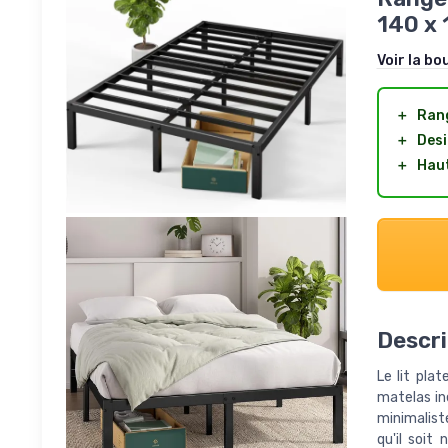
140 x 
Voir la bo
＋
Ran
＋
Des
＋
Hau
Descri
Le lit pla
matelas iné
minimalist
qu'il soit