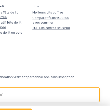
 lit
Lits
s Tête de lit
Meilleurs Lits coffres
rrée
Comparatif Lits 160x200
tif Tête de lit
avec sommier
nnée
TOP Lits coffres 180x200
e de lit en bois
ndation vraiment personnalisée, sans inscription.