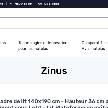
NS
|
KIT MÉDIA ET RP
|
OUTILS LITERIE
oins
Technologies et Innovations
Comparatifs e
pour les matelas
Avis matelas
Zinus
Cadre de lit 140x190 cm - Hauteur 36 cm 
ent sous Le lit - Lit Plateforme en métal