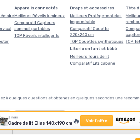
Appareils connectés
Draps et accessoires
Tête de
 mémoire
Meilleurs Réveils lumineux
Meilleurs Protège-matelas
Meilleur
imperméable
rembou
Comparatif Capteurs
rvical
sommeil portables
Comparatif Couette
Compara
220x240 cm
capito
TOP Réveils intelligents
ester
TOP Couettes synthétiques
TOP Têt
Literie enfant et bébé
Meilleurs Tours de lit
Comparatif Lits cabane
pondez à quelques questions et obtenez en quelques secondes une recomma
❄️
Zinus
🔥
Voir l'offre
Cadre de lit Elias 140x190 cm
tte ?
Notre sélection hiver