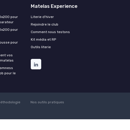
Matelas Experience
0x200 pour
Literie d'hiver
parateur
Rejoindre le club
0x200 pour
Comment nous testons
Kit média et RP
housse pour
Outils literie
ment vos
 matelas
Somness
ob pour le
éthodologie
Nos outils pratiques