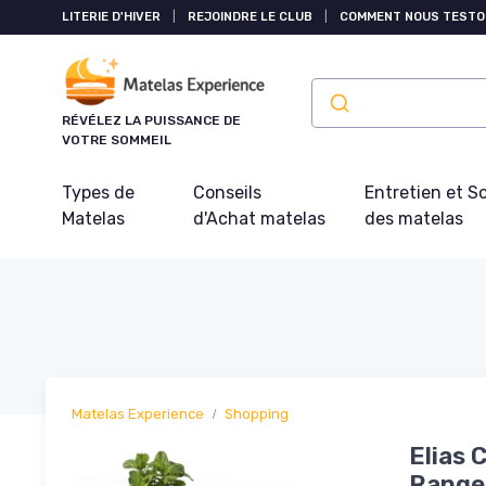
Panneau de gestion des cookies
LITERIE D'HIVER
|
REJOINDRE LE CLUB
|
COMMENT NOUS TESTO
RÉVÉLEZ LA PUISSANCE DE
VOTRE SOMMEIL
Types de
Conseils
Entretien et S
Matelas
d'Achat matelas
des matelas
Matelas Experience
Shopping
Elias 
Rangem