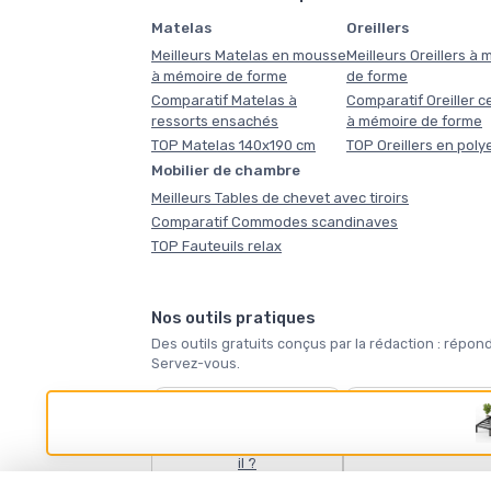
Matelas
Oreillers
Meilleurs Matelas en mousse
Meilleurs Oreillers à
à mémoire de forme
de forme
Comparatif Matelas à
Comparatif Oreiller ce
ressorts ensachés
à mémoire de forme
TOP Matelas 140x190 cm
TOP Oreillers en poly
Mobilier de chambre
Meilleurs Tables de chevet avec tiroirs
Comparatif Commodes scandinaves
TOP Fauteuils relax
Nos outils pratiques
Des outils gratuits conçus par la rédaction : ré
Servez-vous.
🛏️
🪶
Quel matelas vous faut-
Quelle taille de coue
il ?