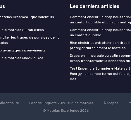
lus
Les derniers articles
matelas Dreamea : que valent-ils
Comment choisir un drap housse 16
un confort durable et un sommeil ré
ur le matelas Sultan d'Ikea
Comment choisir un drap housse 16
un confort durable
ifier les traces de punaises de lit
telas
Bien choisir et entretenir son drap 
protéger durablement le matelas
ex avantages inconvénients
Draps en lin, percale ou satin : com
ur le matelas Malvik d'Ikea
draps transforment la sensation du
Test Ensemble Sommier + Matelas 
Energy : un combo ferme qui fait le j
dos
fidentialité
Grande Enquête 2025 sur les matelas
À propos
M
© Matelas Experience 2026