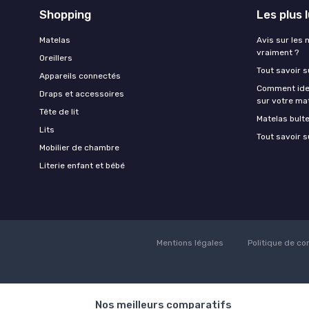
Shopping
Les plus 
Matelas
Avis sur les 
vraiment ?
Oreillers
Tout savoir s
Appareils connectés
Comment ident
Draps et accessoires
sur votre ma
Tête de lit
Matelas bult
Lits
Tout savoir s
Mobilier de chambre
Literie enfant et bébé
Mentions légales
Politique de con
Nos meilleurs comparatifs