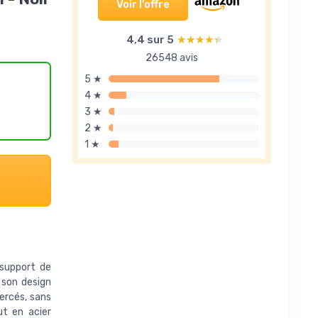
Voir l'offre
4,4 sur 5
★★★★★
★★★★★
26548 avis
5 ★
4 ★
3 ★
2 ★
1 ★
 support de
, son design
ercés, sans
ut en acier