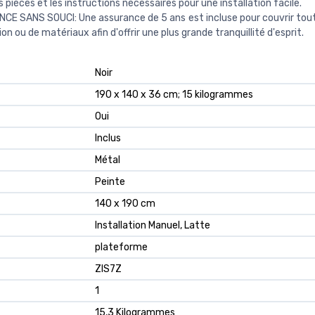
es pièces et les instructions nécessaires pour une installation facile.
E SANS SOUCI: Une assurance de 5 ans est incluse pour couvrir tou
on ou de matériaux afin d'offrir une plus grande tranquillité d'esprit.
‎Noir
‎190 x 140 x 36 cm; 15 kilogrammes
‎Oui
‎Inclus
‎Métal
‎Peinte
‎140 x 190 cm
‎Installation Manuel, Latte
‎plateforme
‎ZIS7Z
‎1
‎15,3 Kilogrammes