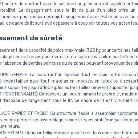
1 points de contact avec le sol, dont un pied central supplémentai
stabilité. Le dégagement sous le lit de plus d'un pied offre u
précieux pour ranger des objets supplémentaires. Fabriqué avec un s
l, ce cadre de lit surélevé dépassera à coup sûr toutes vos attentes.
ssement de sûreté
ssement de la capacité de poids maximale (320 kg pour certaines tail
lage correct requis pour éviter tout risque d'instabilité ou d'effond
ier l'absence de parties pointues ou de zones pouvant provoquer des 
ION GÉNIALE: La construction épaisse tout en acier offre un sou
é imbattables pour tout matelas en mousse, en latex ou à ressorts 
eut supporter jusqu'à 160 kg, les autres tailles peuvent supporter jusq
T FONCTIONNALITÉ: Combinant un look minimaliste propre et modern
d d'espace de rangement sous le lit, ce cadre de lit est vraiment 
.
AGE RAPIDE ET FACILE: Sa structure facile à assembler comporte 
es, ce qui permet un assemblage rapide et sans problème par deux p
une heure.
E EXPERT: Conçu intelligemment pour tenir dans une seule boîte av