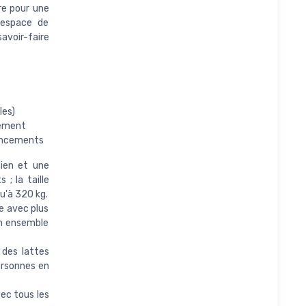
re pour une
n espace de
avoir-faire
les)
rement
pincements
tien et une
; la taille
u'à 320 kg.
e avec plus
un ensemble
des lattes
ersonnes en
ec tous les