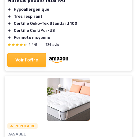
Matelas pliable 140x190
＋
Hypoallergénique
＋
Très respirant
＋
Certifié Oeko-Tex Standard 100
＋
Certifié CertiPur-US
＋
Fermeté moyenne
★★★★★
★★★★★
4,4/5
—
1734 avis
Voir l'offre
🔥 POPULAIRE
CASABEL