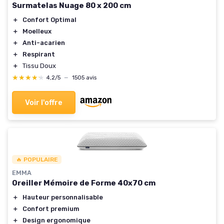
Surmatelas Nuage 80 x 200 cm
＋
Confort Optimal
＋
Moelleux
＋
Anti-acarien
＋
Respirant
＋
Tissu Doux
★★★★★
★★★★★
4,2/5
—
1505 avis
Voir l'offre
🔥 POPULAIRE
EMMA
Oreiller Mémoire de Forme 40x70 cm
＋
Hauteur personnalisable
＋
Confort premium
＋
Design ergonomique