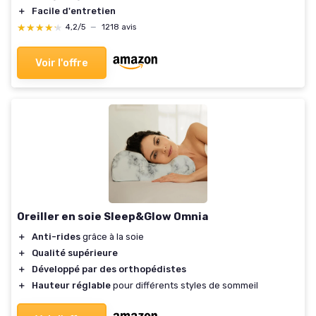
＋
Facile d'entretien
★★★★★
★★★★★
4,2/5
—
1218 avis
Voir l'offre
Oreiller en soie Sleep&Glow Omnia
＋
Anti-rides
grâce à la soie
＋
Qualité supérieure
＋
Développé par des orthopédistes
＋
Hauteur réglable
pour différents styles de sommeil