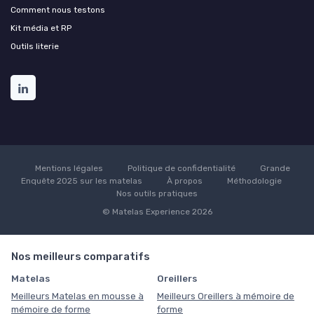
Comment nous testons
Kit média et RP
Outils literie
Mentions légales
Politique de confidentialité
Grande
Enquête 2025 sur les matelas
À propos
Méthodologie
Nos outils pratiques
© Matelas Experience 2026
Nos meilleurs comparatifs
Matelas
Oreillers
Meilleurs Matelas en mousse à
Meilleurs Oreillers à mémoire de
mémoire de forme
forme