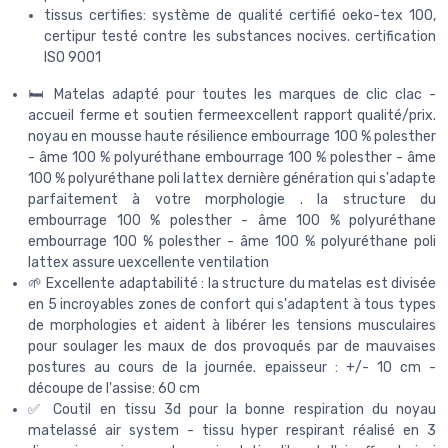
tissus certifies: système de qualité certifié oeko-tex 100,
certipur testé contre les substances nocives. certification
ISO 9001
🛏️ Matelas adapté pour toutes les marques de clic clac -
accueil ferme et soutien fermeexcellent rapport qualité/prix.
noyau en mousse haute résilience embourrage 100 % polesther
- âme 100 % polyuréthane embourrage 100 % polesther - âme
100 % polyuréthane poli lattex dernière génération qui s'adapte
parfaitement à votre morphologie . la structure du
embourrage 100 % polesther - âme 100 % polyuréthane
embourrage 100 % polesther - âme 100 % polyuréthane poli
lattex assure uexcellente ventilation
🌱 Excellente adaptabilité : la structure du matelas est divisée
en 5 incroyables zones de confort qui s'adaptent à tous types
de morphologies et aident à libérer les tensions musculaires
pour soulager les maux de dos provoqués par de mauvaises
postures au cours de la journée. epaisseur : +/- 10 cm -
découpe de l'assise: 60 cm
✅ Coutil en tissu 3d pour la bonne respiration du noyau
matelassé air system - tissu hyper respirant réalisé en 3