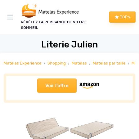
Panneau de gestion des cookies
TOPs
RÉVÉLEZ LA PUISSANCE DE VOTRE
SOMMEIL
Literie Julien
Matelas Experience
Shopping
Matelas
Matelas par taille
Mat
Voir l'offre