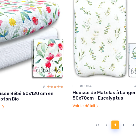
LILLALOHA
5
☆☆☆☆☆
★★★★★
Housse de Matelas à Langer
usse Bébé 60x120 cm en
50x70cm - Eucalyptus
oton Bio
Voir le détail
l
‹‹
‹
1
›
››