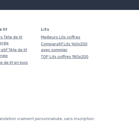
 lit
Lits
s Tête de lit
Meilleurs Lits coffres
rrée
Comparatif Lits 160x200
tif Tête de lit
avec sommier
nnée
TOP Lits coffres 180x200
e de lit en bois
ndation vraiment personnalisée, sans inscription.