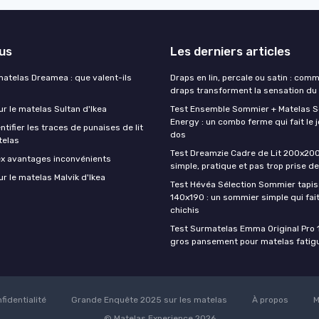
lus
Les derniers articles
matelas Dreamea : que valent-ils
Draps en lin, percale ou satin : com
draps transforment la sensation du
ur le matelas Sultan d'Ikea
Test Ensemble Sommier + Matelas 
Energy : un combo ferme qui fait le j
ifier les traces de punaises de lit
dos
telas
Test Dreamzie Cadre de Lit 200x200 :
ex avantages inconvénients
simple, pratique et pas trop prise de
ur le matelas Malvik d'Ikea
Test Hévéa Sélection Sommier tapiss
140x190 : un sommier simple qui fait
chichis
Test Surmatelas Emma Original Pro 
gros pansement pour matelas fatig
fidentialité
Grande Enquête 2025 sur les matelas
À propos
M
© Matelas Experience 2026