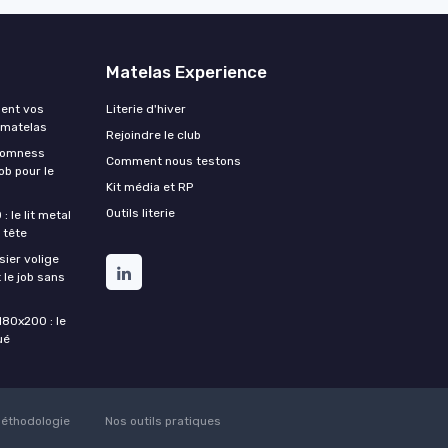
Matelas Experience
ment vos
Literie d'hiver
 matelas
Rejoindre le club
Somness
Comment nous testons
ob pour le
Kit média et RP
Outils literie
 le lit metal
 tête
ier volige
 le job sans
180x200 : le
ué
éthodologie
Nos outils pratiques