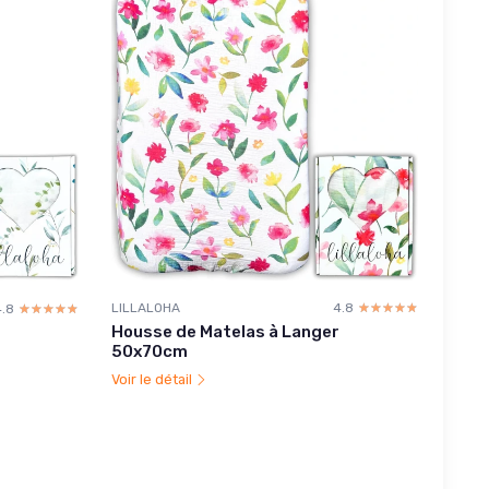
LILLALOHA
4.8
☆☆☆☆☆
★★★★★
4.8
☆☆☆☆☆
★★★★★
Housse de Matelas à Langer
50x70cm
Voir le détail