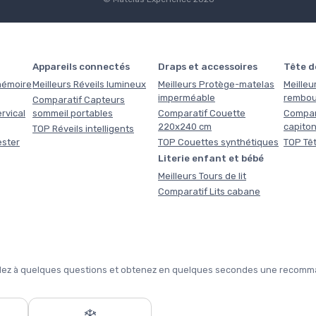
Appareils connectés
Draps et accessoires
Tête de
 mémoire
Meilleurs Réveils lumineux
Meilleurs Protège-matelas
Meilleur
imperméable
rembou
Comparatif Capteurs
rvical
sommeil portables
Comparatif Couette
Compara
220x240 cm
capito
TOP Réveils intelligents
ester
TOP Couettes synthétiques
TOP Têt
Literie enfant et bébé
Meilleurs Tours de lit
Comparatif Lits cabane
pondez à quelques questions et obtenez en quelques secondes une recomma
❄️