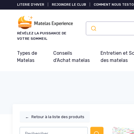
Panneau de gestion des cookies
LITERIE D'HIVER
|
REJOINDRE LE CLUB
|
COMMENT NOUS TESTO
RÉVÉLEZ LA PUISSANCE DE
VOTRE SOMMEIL
Types de
Conseils
Entretien et S
Matelas
d'Achat matelas
des matelas
←
Retour à la liste des produits